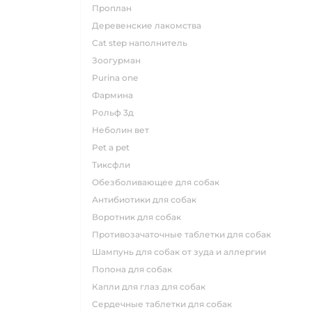
проплан
деревенские лакомства
cat step наполнитель
зоогурман
purina one
фармина
рольф 3д
неболин вет
pet a pet
тиксфли
обезболивающее для собак
антибиотики для собак
воротник для собак
противозачаточные таблетки для собак
шампунь для собак от зуда и аллергии
попона для собак
капли для глаз для собак
сердечные таблетки для собак