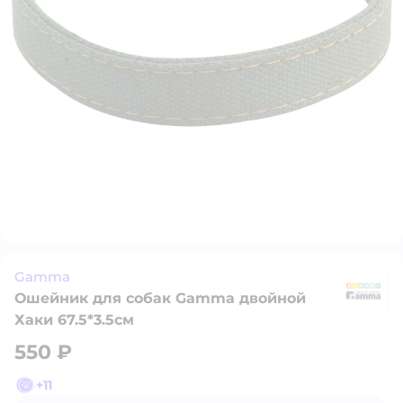
Gamma
Ошейник для собак Gamma двойной
G
Хаки 67.5*3.5см
550 ₽
+
11