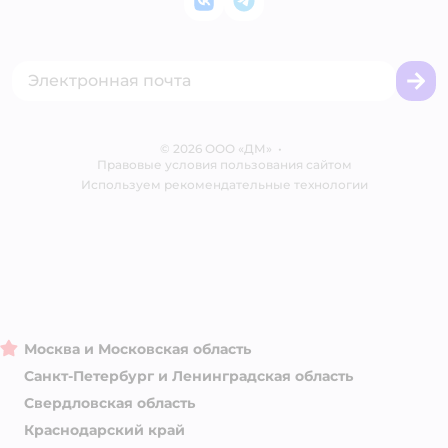
ВКонтакте
Telegram
Оплата Мокка
Политика использования файлов cookie
Одежда для кошек
Аренда торговых помещений
Акции
Сертификат АКИТ
Товары для собак
Горячая линия безопасности
Промокоды
Сертификаты
Корм для собак
Вакансии
Бренды
Обратная связь
Одежда для собак
Контакты
Отзывы
Карта сайта
Ветаптека
© 2026 ООО «ДМ»
Блог
•
Правовые условия пользования сайтом
Магазины сети
Используем рекомендательные технологии
Москва и Московская область
Санкт-Петербург и Ленинградская область
Свердловская область
Краснодарский край