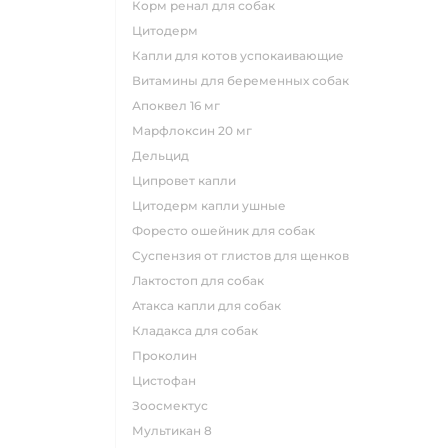
корм ренал для собак
цитодерм
капли для котов успокаивающие
витамины для беременных собак
апоквел 16 мг
марфлоксин 20 мг
дельцид
ципровет капли
цитодерм капли ушные
форесто ошейник для собак
суспензия от глистов для щенков
лактостоп для собак
атакса капли для собак
кладакса для собак
проколин
цистофан
зоосмектус
мультикан 8