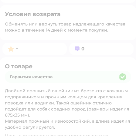
Условия возврата
Обменять или вернуть товар надлежащего качества
можно в течение 14 дней с момента покупки.
Рейтинг:
Вопросов:
–
0
О товаре
Гарантия качества
Гарантия качества
Двойной прошитый ошейник из брезента с кожаным
подпряжником и прочным кольцом для крепления
поводка или водилки. Такой ошейник отлично
подойдет для собак средних пород (размеры изделия
675х35 мм).
Материал прочный и износостойкий, а длина изделия
удобно регулируется.
Цены в интернет-магазине могут отличаться