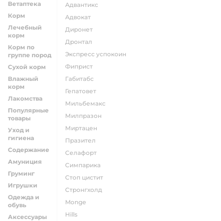
Ветаптека
адвантикс
Корм
адвокат
Лечебный
диронет
корм
дронтал
Корм по
экспресс успокоин
группе пород
фиприст
Сухой корм
Влажный
габитабс
корм
гепатовет
Лакомства
мильбемакс
Популярные
милпразон
товары
миртацен
Уход и
гигиена
празител
Содержание
селафорт
Амуниция
симпарика
Груминг
стоп цистит
Игрушки
стронгхолд
Одежда и
monge
обувь
hills
Аксессуары