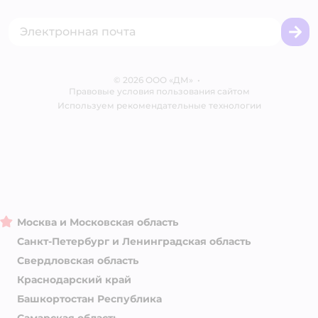
Акции
Сертификат АКИТ
Товары для собак
Горячая линия безопасности
Промокоды
Сертификаты
Корм для собак
Вакансии
Бренды
Обратная связь
Одежда для собак
Контакты
Отзывы
Карта сайта
Ветаптека
© 2026 ООО «ДМ»
Блог
•
Правовые условия пользования сайтом
Магазины сети
Используем рекомендательные технологии
Москва и Московская область
Санкт-Петербург и Ленинградская область
Свердловская область
Краснодарский край
Башкортостан Республика