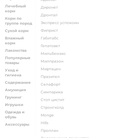
Лечебный
диронет
корм
дронтал
Корм по
экспресс успокоин
группе пород
фиприст
Сухой корм
Влажный
габитабс
корм
гепатовет
Лакомства
мильбемакс
Популярные
милпразон
товары
миртацен
Уход и
гигиена
празител
Содержание
селафорт
Амуниция
симпарика
Груминг
стоп цистит
Игрушки
стронгхолд
Одежда и
monge
обувь
hills
Аксессуары
проплан