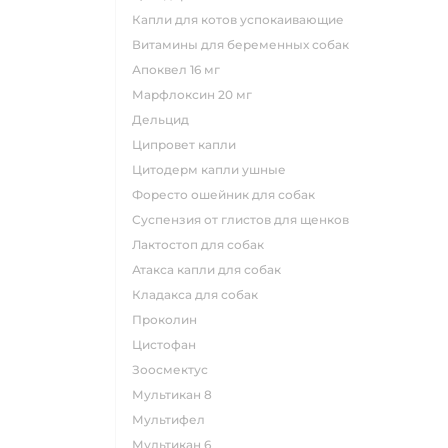
капли для котов успокаивающие
витамины для беременных собак
апоквел 16 мг
марфлоксин 20 мг
дельцид
ципровет капли
цитодерм капли ушные
форесто ошейник для собак
суспензия от глистов для щенков
лактостоп для собак
атакса капли для собак
кладакса для собак
проколин
цистофан
зоосмектус
мультикан 8
мультифел
мультикан 6