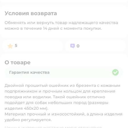
Условия возврата
Обменять или вернуть товар надлежащего качества
можно в течение 14 дней с момента покупки.
Рейтинг:
Вопросов:
5
0
О товаре
Гарантия качества
Гарантия качества
Двойной прошитый ошейник из брезента с кожаным
подпряжником и прочным кольцом для крепления
поводка или водилки. Такой ошейник отлично
подойдет для собак небольших пород (размеры
изделия 450х20 мм).
Материал прочный и износостойкий, а длина изделия
удобно регулируется.
Цены в интернет-магазине могут отличаться