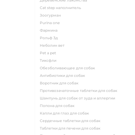
деревенские лакомства
cat step наполнитель
зоогурман
purina one
фармина
рольф 3д
неболин вет
pet a pet
тиксфли
обезболивающее для собак
антибиотики для собак
воротник для собак
противозачаточные таблетки для собак
шампунь для собак от зуда и аллергии
попона для собак
капли для глаз для собак
сердечные таблетки для собак
таблетки для печени для собак