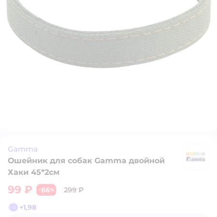
Gamma
Ошейник для собак Gamma двойной
G
Хаки 45*2см
99 ₽
66
299 ₽
−
%
+
1,98