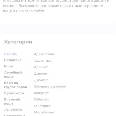
В нашем интернет-магазине действует много акций и
скидок. Вы можете ознакомиться с ними в разделе
акций из меню сайта.
Категории
Бренды
адвантейдж
Ветаптека
адвантикс
Корм
адвокат
Лечебный
диронет
корм
дронтал
Корм по
экспресс успокоин
группе пород
фиприст
Сухой корм
Влажный
габитабс
корм
гепатовет
Лакомства
мильбемакс
Популярные