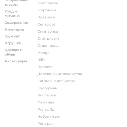
милпразон
товары
миртацен
Уход и
гигиена
празител
Содержание
селафорт
Амуниция
симпарика
Груминг
стоп цистит
Игрушки
стронгхолд
Одежда и
monge
обувь
hills
Аксессуары
проплан
деревенские лакомства
cat step наполнитель
зоогурман
purina one
фармина
рольф 3д
неболин вет
pet a pet