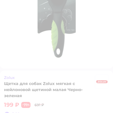
Zolux
Щетка для собак Zolux мягкая с
Zo
нейлоновой щетиной малая Черно-
зеленая
199 ₽
71
691 ₽
−
%