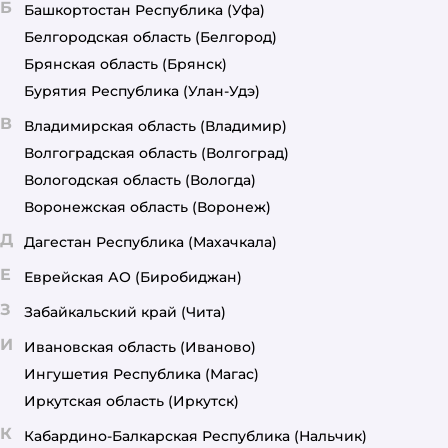
Б
Башкортостан Республика
(Уфа)
Белгородская область
(Белгород)
Брянская область
(Брянск)
Бурятия Республика
(Улан-Удэ)
В
Владимирская область
(Владимир)
Волгоградская область
(Волгоград)
Вологодская область
(Вологда)
Воронежская область
(Воронеж)
Д
Дагестан Республика
(Махачкала)
Е
Еврейская АО
(Биробиджан)
З
Забайкальский край
(Чита)
И
Ивановская область
(Иваново)
Ингушетия Республика
(Магас)
Иркутская область
(Иркутск)
К
Кабардино-Балкарская Республика
(Нальчик)