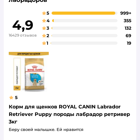
5
999+
4,9
4
355
3
132
16429 отзывов
2
69
1
19
5
Корм для щенков ROYAL CANIN Labrador
Retriever Puppy породы лабрадор ретривер
3кг
Беру своей малышке. Ей нравится