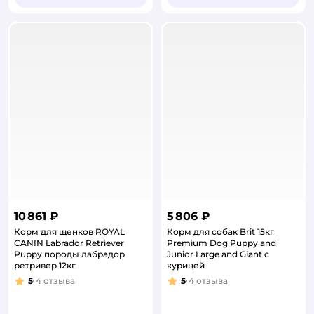
10 861 ₽
5 806 ₽
Корм для щенков ROYAL
Корм для собак Brit 15кг
CANIN Labrador Retriever
Premium Dog Puppy and
Puppy породы лабрадор
Junior Large and Giant с
ретривер 12кг
курицей
5
4
отзыва
5
4
отзыва
Рейтинг:
Рейтинг: