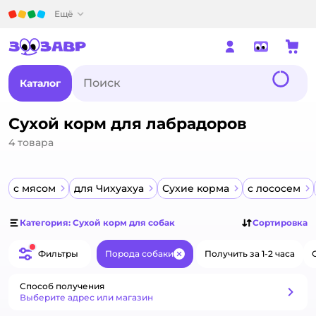
Детский мир
Ещё
Каталог
Сухой корм для лабрадоров
4
товара
с мясом
для Чихуахуа
Сухие корма
с лососем
Категория: Сухой корм для собак
Сортировка
Фильтры
Порода собаки
Получить за 1-2 часа
Закрыть
Способ получения
Способ получения
Выберите адрес или магазин