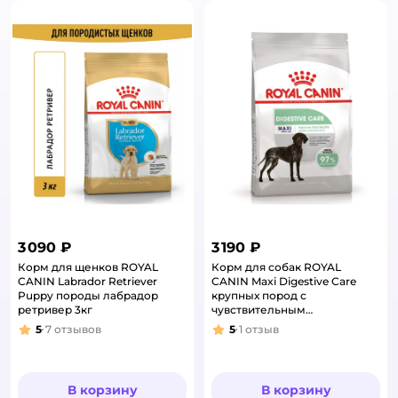
3 090 ₽
3 190 ₽
Корм для щенков ROYAL
Корм для собак ROYAL
CANIN Labrador Retriever
CANIN Maxi Digestive Care
Puppy породы лабрадор
крупных пород с
ретривер 3кг
чувствительным
пищеварением 3кг
5
7
отзывов
5
1
отзыв
Рейтинг:
Рейтинг:
В корзину
В корзину