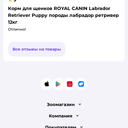
5
Корм для щенков ROYAL CANIN Labrador
Retriever Puppy породы лабрадор ретривер
12кг
Отлично!
Все отзывы на товары
App Store
Google Play
AppGallery
RuStore
Зоомагазин
Лицензия
Компания
Как сделать заказ
О компании
Покупателям