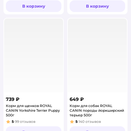
В корзину
В корзину
739 ₽
649 ₽
Корм для щенков ROYAL
Корм для собак ROYAL
CANIN Yorkshire Terrier Puppy
CANIN породы йоркширский
500г
терьер 500г
5
99
отзывов
5
140
отзывов
Рейтинг:
Рейтинг: