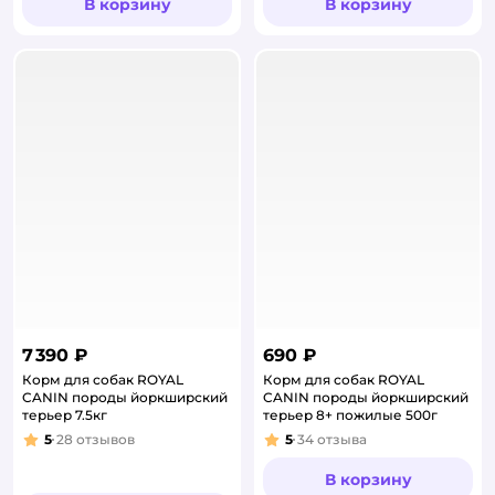
В корзину
В корзину
7 390 ₽
690 ₽
Корм для собак ROYAL
Корм для собак ROYAL
CANIN породы йоркширский
CANIN породы йоркширский
терьер 7.5кг
терьер 8+ пожилые 500г
5
28
отзывов
5
34
отзыва
Рейтинг:
Рейтинг:
В корзину