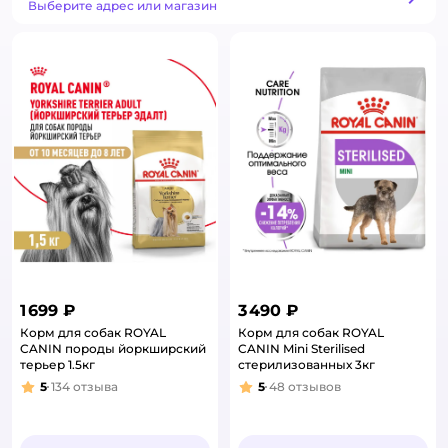
Способ получения
Выберите адрес или магазин
1 699 ₽
3 490 ₽
Корм для собак ROYAL
Корм для собак ROYAL
CANIN породы йоркширский
CANIN Mini Sterilised
терьер 1.5кг
стерилизованных 3кг
5
134
отзыва
5
48
отзывов
Рейтинг:
Рейтинг: