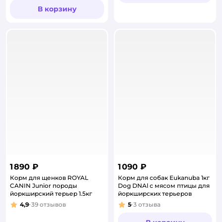
В корзину
1 890 ₽
1 090 ₽
Корм для щенков ROYAL
Корм для собак Eukanuba 1кг
CANIN Junior породы
Dog DNAl с мясом птицы для
йоркширский терьер 1.5кг
йоркширских терьеров
4,9
39
отзывов
5
3
отзыва
Рейтинг:
Рейтинг: