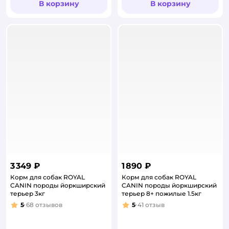
В корзину
В корзину
3 349 ₽
1 890 ₽
Корм для собак ROYAL
Корм для собак ROYAL
CANIN породы йоркширский
CANIN породы йоркширский
терьер 3кг
терьер 8+ пожилые 1.5кг
5
68
отзывов
5
41
отзыв
Рейтинг:
Рейтинг: