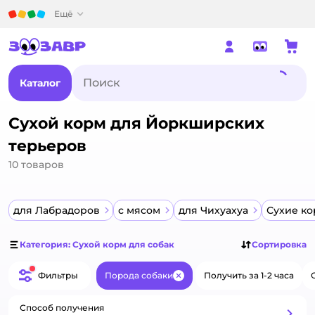
Детский мир
Ещё
Каталог
Сухой корм для Йоркширских
терьеров
10
товаров
для Лабрадоров
с мясом
для Чихуахуа
Сухие к
Категория: Сухой корм для собак
Сортировка
Фильтры
Порода собаки
Получить за 1-2 часа
Закрыть
Способ получения