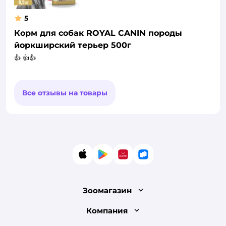
5
Корм для собак ROYAL CANIN породы
йоркширский терьер 500г
👍 👍👍
Все отзывы на товары
App Store
Google Play
AppGallery
RuStore
Зоомагазин
Лицензия
Компания
Как сделать заказ