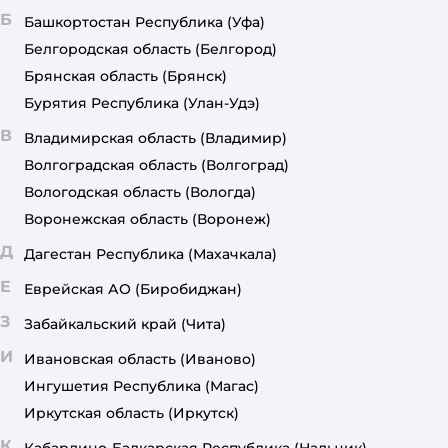
Б
Башкортостан Республика
(Уфа)
Белгородская область
(Белгород)
Брянская область
(Брянск)
Бурятия Республика
(Улан-Удэ)
В
Владимирская область
(Владимир)
Волгоградская область
(Волгоград)
Вологодская область
(Вологда)
Воронежская область
(Воронеж)
Д
Дагестан Республика
(Махачкала)
Е
Еврейская АО
(Биробиджан)
З
Забайкальский край
(Чита)
И
Ивановская область
(Иваново)
Ингушетия Республика
(Магас)
Иркутская область
(Иркутск)
К
Кабардино-Балкарская Республика
(Нальчик)