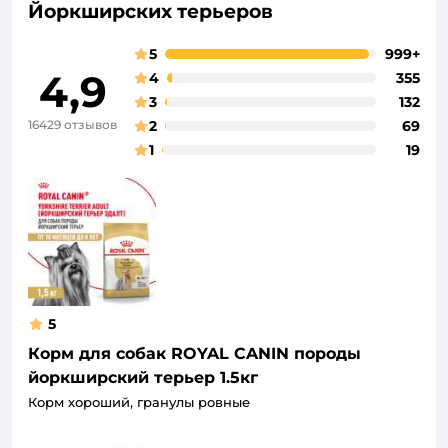
Йоркширских терьеров
5
999+
4,9
4
355
3
132
16429 отзывов
2
69
1
19
5
Корм для собак ROYAL CANIN породы
йоркширский терьер 1.5кг
Корм хороший, гранулы ровные