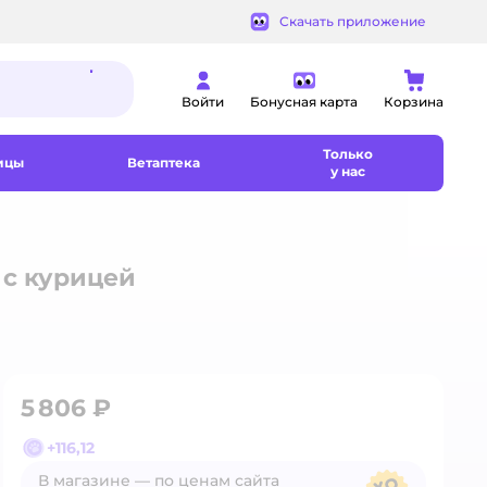
Скачать приложение
Войти
Бонусная карта
Корзина
Только
ицы
Ветаптека
у нас
t с курицей
5 806 ₽
+
116,12
В магазине — по ценам сайта