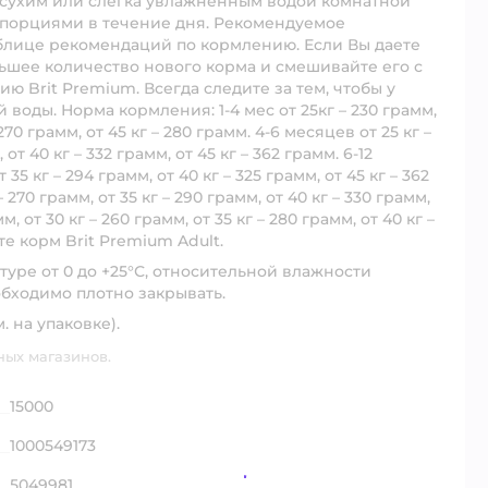
 сухим или слегка увлажненным водой комнатной
 порциями в течение дня. Рекомендуемое
блице рекомендаций по кормлению. Если Вы даете
ньшее количество нового корма и смешивайте его с
 Brit Premium. Всегда следите за тем, чтобы у
воды. Норма кормления: 1-4 мес от 25кг – 230 грамм,
 270 грамм, от 45 кг – 280 грамм. 4-6 месяцев от 25 кг –
 от 40 кг – 332 грамм, от 45 кг – 362 грамм. 6-12
 35 кг – 294 грамм, от 40 кг – 325 грамм, от 45 кг – 362
– 270 грамм, от 35 кг – 290 грамм, от 40 кг – 330 грамм,
м, от 30 кг – 260 грамм, от 35 кг – 280 грамм, от 40 кг –
те корм Brit Premium Adult.
уре от 0 до +25°С, относительной влажности
бходимо плотно закрывать.
. на упаковке).
ных магазинов.
15000
1000549173
5049981