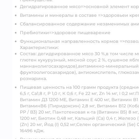
Дегидратированное мясо=>основной элемент ко
Витамины и минералы в составе =>здоровьеи кр
Сбалансированное содержание незаменимых ам
Пребиотики=>здоровое пищеварение
Функциональная направленность кормов =>позвол
Характеристики:
Состав: дегидрированное мясо 30 %,в том числе м
глютен кукурузный, мясной соус 2 %, сушеное ябл
маннанолигосахаридов),витаминно-минеральный 
фруктоолигосахаридов), антиокислитель, глюкоза
розмарина.
Пищевая ценность на 100 грамм продукта (средние зн
6,5 г, Са1,8 г, P 1,0 г, К 0,6 г, Fe 22 мг, Zn 14 мг, I 
Витамин Д3 1200 МЕ, Витамин Е 400 мг, Витамин B1 
ВитаминB6 (Пиридоксин) 2,8 мг, Витамин B12 (Коба
РР / В3) 20 мг, Пантотеновая к-та (Витамин В5) 8 м
1200 мг, Биотин 0,48 мг, Кальций (Са) 0,4 г, Железо 
(Zn) 20 мг, Йод (I) 0,52 мг,Селен органический (Se) 
16496 кДж.