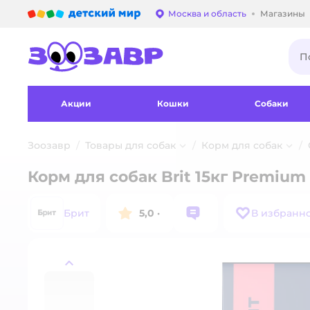
Детский мир
Москва и область
Магазины
Выбор адреса достав
Акции
Кошки
Собаки
Зоозавр
Товары для собак
Корм для собак
Корм для собак Brit 15кг Premium
Брит
5,0
·
В избранн
назад