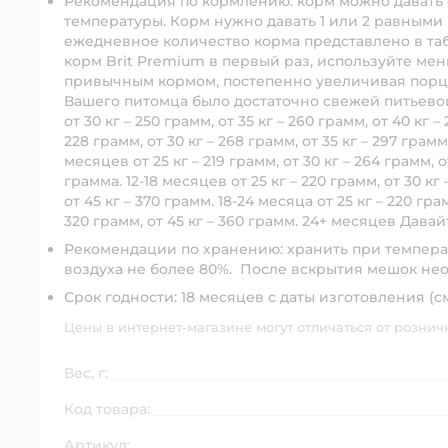
Рекомендация по кормлению: корм можно давать
температуры. Корм нужно давать 1 или 2 равными
ежедневное количество корма представлено в та
корм Brit Premium в первый раз, используйте ме
привычным кормом, постепенно увеличивая порцию
Вашего питомца было достаточно свежей питьевой 
от 30 кг – 250 грамм, от 35 кг – 260 грамм, от 40 кг –
228 грамм, от 30 кг – 268 грамм, от 35 кг – 297 грамм,
месяцев от 25 кг – 219 грамм, от 30 кг – 264 грамм, от
грамма. 12-18 месяцев от 25 кг – 220 грамм, от 30 кг 
от 45 кг – 370 грамм. 18-24 месяца от 25 кг – 220 грам
320 грамм, от 45 кг – 360 грамм. 24+ месяцев Давай
Рекомендации по хранению: хранить при температ
воздуха не более 80%. После вскрытия мешок нео
Срок годности: 18 месяцев с даты изготовления (см
Цены в интернет-магазине могут отличаться от рознич
Вес, г:
Код товара:
Артикул: