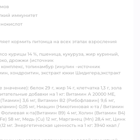
рмов
епкий иммунитет
инокислот
яет кормить питомца на всех этапах взросления
ясо курицы 14 %, пшеница, кукуруза, жир куриный,
око, дрожжи (источник
комплекс, топинамбур (инулин –источник
мин, хондроитин, экстракт юкки Шидигера,экстракт
ачение): белок 29 г, жир 14 г, клетчатка 1,3 г, зола
0,2 мг.Питательные добавки на 1 кг: Витамин А 20000 МЕ,
(Тиамин) 3,6 мг, Витамин B2 (Рибофлавин) 9,6 мг,
ламин) 0,05 мг, Ниацин (Никотиновая к-та / Витамин
г, Фолиевая к-та(Витамин В9) 4 мг, Холин (Витамин В4)
(Fe) 58 мг, Медь (Cu) 12 мг, Марганец (Mn) 28,4 мг, Цинк
0,12 мг. Энергетическая ценность на 1 кг: 3940 ккал /