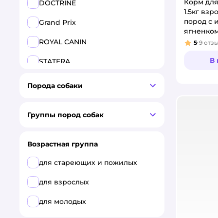
Корм для 
DOCTRINE
1.5кг взр
пород с 
Grand Prix
ягненко
ROYAL CANIN
5
9
отз
Рейтинг
В
STATERA
Брит
Порода собаки
Зоогурман
Группы пород собак
Возрастная группа
для стареющих и пожилых
для взрослых
для молодых