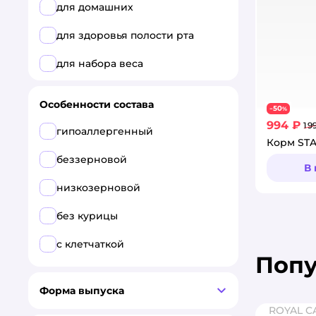
для домашних
для здоровья полости рта
для набора веса
для профилактики стресса
Особенности состава
50
−
%
для стерилизованных и
994 ₽
1 9
гипоаллергенный
кастрированных
Корм STA
лечебный
беззерновой
В
поддерживающие функции
низкозерновой
мозга
без курицы
полнорационный
с клетчаткой
при МКБ
Поп
при аллергии и заболеваниях
Форма выпуска
кожи
ROYAL C