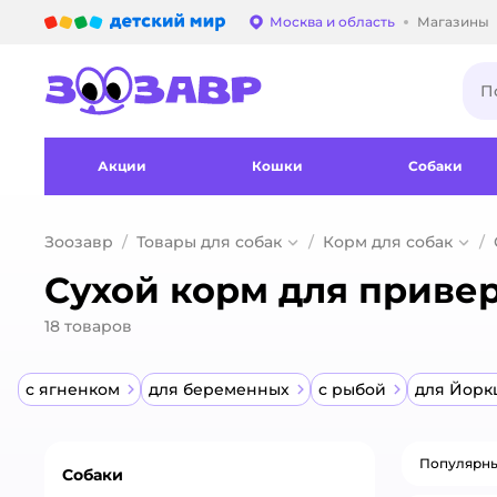
Детский мир
Москва и область
Магазины
Выбор адреса достав
Акции
Кошки
Собаки
Зоозавр
Товары для собак
Корм для собак
Сухой корм для приве
18
товаров
с ягненком
для беременных
с рыбой
для Йорк
Популярн
Собаки