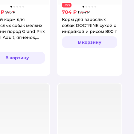
59
−
%
 ₽
704 ₽
975 ₽
1 734 ₽
й корм для
Корм для взрослых
слых собак мелких
собак DOCTRINE сухой с
ни пород Grand Prix
индейкой и рисом 800 г
l Adult, ягненок,
В корзину
.
В корзину