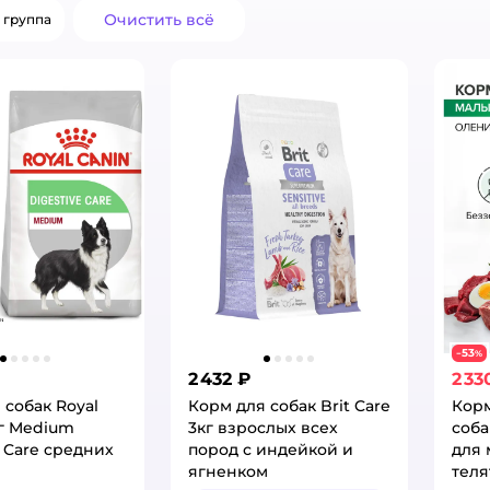
Очистить всё
 группа
53
−
%
2 432 ₽
2 33
 собак Royal
Корм для собак Brit Care
Корм
кг Medium
3кг взрослых всех
соба
e Care cредних
пород с индейкой и
для 
ягненком
теля