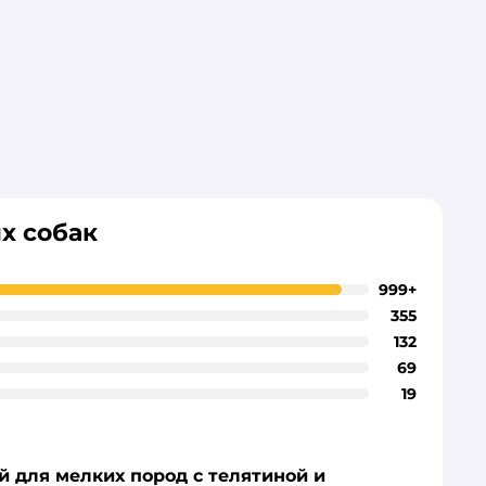
х собак
999+
355
132
69
19
й для мелких пород с телятиной и