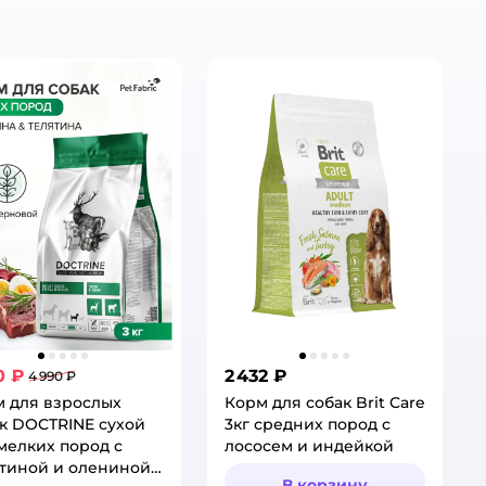
0 ₽
2 432 ₽
4 990 ₽
 для взрослых
Корм для собак Brit Care
к DOCTRINE сухой
3кг средних пород с
мелких пород с
лососем и индейкой
тиной и олениной
В корзину