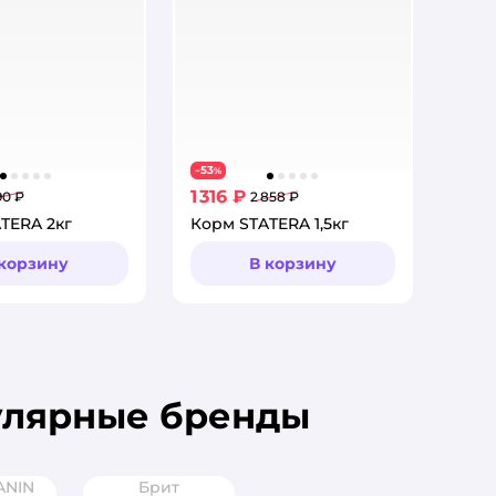
53
−
%
1 316 ₽
90 ₽
2 858 ₽
TERA 2кг
Корм STATERA 1,5кг
 корзину
В корзину
улярные бренды
ANIN
Брит