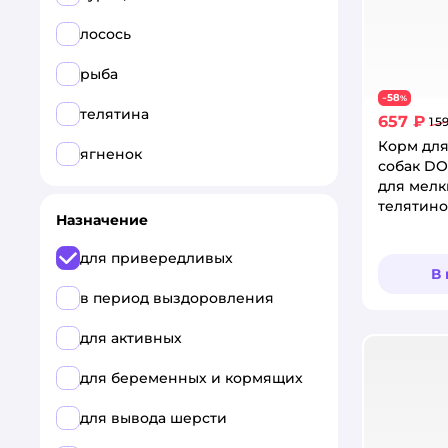
лосось
рыба
58
−
%
телятина
657 ₽
1 5
Корм для
ягненок
собак DO
для мелк
телятино
Назначение
800 г
для привередливых
В
в период выздоровления
для активных
для беременных и кормящих
для вывода шерсти