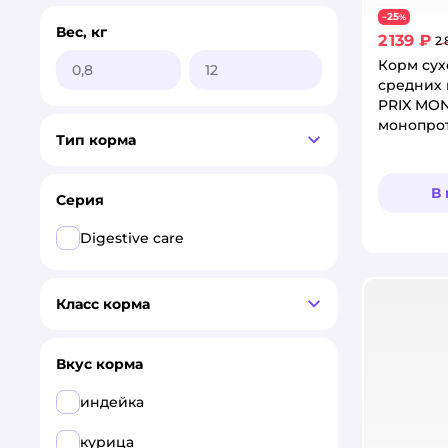
25
−
%
Вес, кг
2 139 ₽
2 
Корм сух
средних
PRIX MO
монопрот
Тип корма
2,5 кг
В
Серия
Digestive care
Класс корма
Вкус корма
индейка
курица