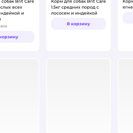
собак Brit Care
Корм для собак Brit Care
Корм
ослых всех
1.5кг средних пород с
ягне
индейкой и
лососем и индейкой
м
В корзину
ывов
:
 корзину