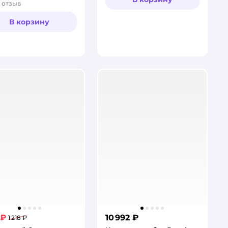
отзыв
тинг:
В корзину
 ₽
10 992 ₽
1 218 ₽