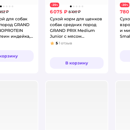
25
20
−
%
−
%
6 075 ₽
780
852 ₽
8 100 ₽
ой для собак
Сухой корм для щенков
Сухо
 пород GRAND
собак средних пород
взро
NOPROTEIN
GRAND PRIX Medium
и ми
еин индейка,
Junior с мясом
Smal
домашней птицы, 12 кг
800 г
5
1
отзыв
Рейтинг:
 корзину
В корзину