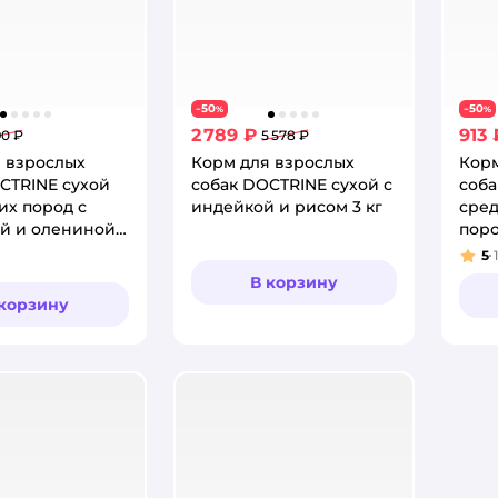
50
50
−
%
−
%
2 789 ₽
913 
90 ₽
5 578 ₽
 взрослых
Корм для взрослых
Корм
CTRINE сухой
собак DOCTRINE сухой с
соба
их пород с
индейкой и рисом 3 кг
сред
й и олениной
поро
рисо
5
1
Рей
В корзину
 корзину