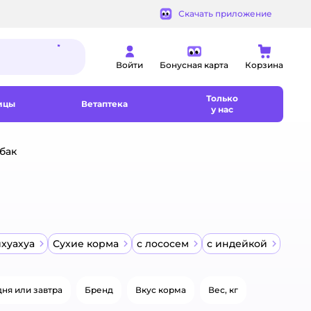
Скачать приложение
Войти
Бонусная карта
Корзина
Только
ицы
Ветаптека
у нас
бак
ихуахуа
Сухие корма
с лососем
с индейкой
ня или завтра
Бренд
Вкус корма
Вес, кг