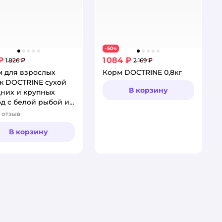
50
−
%
₽
1 084 ₽
1 826 ₽
2 169 ₽
 для взрослых
Корм DOCTRINE 0,8кг
к DOCTRINE сухой
В корзину
них и крупных
д с белой рыбой и
м 800 г
отзыв
тинг:
В корзину