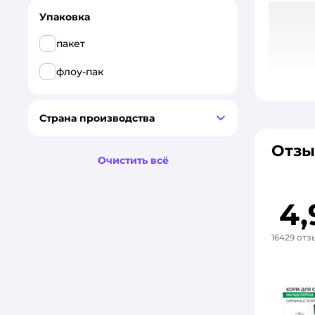
при диабете
Упаковка
при заболеваниях ЖКТ
пакет
при заболеваниях печени
флоу-пак
при заболеваниях почек
Страна производства
при заболеваниях суставов
при избыточном весе
Отзы
Очистить всё
при чувствительном
пищеварении
4,
16429 отз