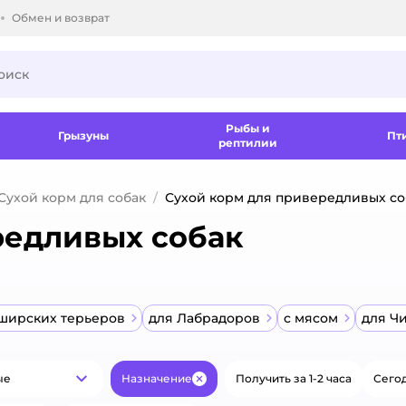
Обмен и возврат
ки.
Рыбы и
Грызуны
Пт
рептилии
Сухой корм для собак
Сухой корм для привередливых со
редливых собак
ширских терьеров
для Лабрадоров
с мясом
для Ч
ые
Назначение
Получить за 1-2 часа
Сегод
Популярные
Закрыть