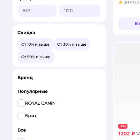
5
1
отзы
Рейтинг
В
Скидка
От 10% и выше
От 30% и выше
От 50% и выше
Бренд
Популярные
ROYAL CANIN
Брит
15
−
%
Все
1 202 ₽
1 