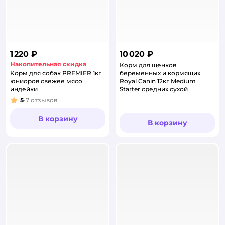
1 220 ₽
10 020 ₽
Накопительная скидка
Корм для щенков
Корм для собак PREMIER 1кг
беременных и кормящих
юниоров свежее мясо
Royal Canin 12кг Medium
индейки
Starter средних сухой
5
7
отзывов
Рейтинг:
В корзину
В корзину