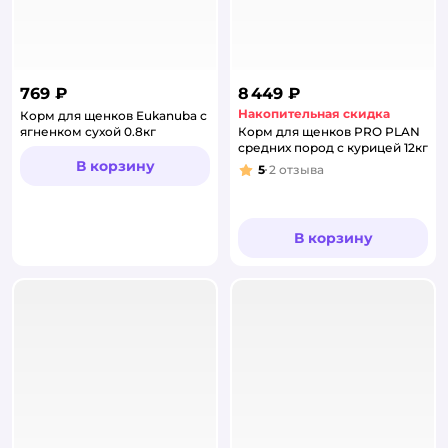
769 ₽
8 449 ₽
Накопительная скидка
Корм для щенков Eukanuba с
ягненком сухой 0.8кг
Корм для щенков PRO PLAN
средних пород с курицей 12кг
В корзину
5
2
отзыва
Рейтинг:
В корзину