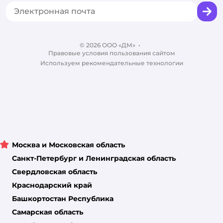
Промокоды
Сертификаты
Корм для собак
Вакансии
Бренды
Обратная связь
Одежда для собак
Контакты
Отзывы
Карта сайта
Ветаптека
© 2026 ООО «ДМ»
Блог
•
Правовые условия пользования сайтом
Магазины сети
Используем рекомендательные технологии
Москва и Московская область
Санкт-Петербург и Ленинградская область
Свердловская область
Краснодарский край
Башкортостан Республика
Самарская область