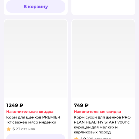
В корзину
1 249 ₽
749 ₽
Накопительная скидка
Накопительная скидка
Корм для щенков PREMIER
Корм сухой для щенков PRO
1кг свежее мясо индейки
PLAN HEALTHY START 700г с
курицей для мелких и
5
23
отзыва
Рейтинг:
карликовых пород
4,9
108
отзывов