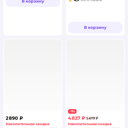
В корзину
Рейтинг:
В корзину
15
−
%
2 890 ₽
4 827 ₽
5 679 ₽
Накопительная скидка
Накопительная скидка