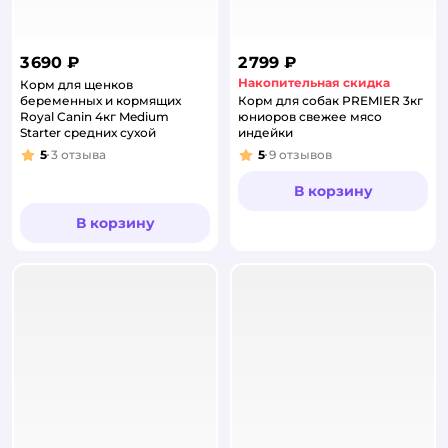
3 690 ₽
2 799 ₽
Накопительная скидка
Корм для щенков
беременных и кормящих
Корм для собак PREMIER 3кг
Royal Canin 4кг Medium
юниоров свежее мясо
Starter средних сухой
индейки
5
3
отзыва
5
9
отзывов
Рейтинг:
Рейтинг:
В корзину
В корзину