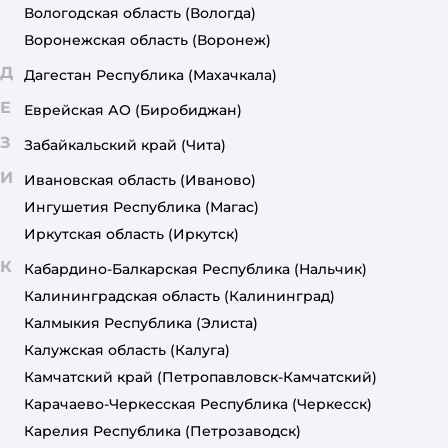
Вологодская область
(Вологда)
Воронежская область
(Воронеж)
Д
Дагестан Республика
(Махачкала)
Е
Еврейская АО
(Биробиджан)
З
Забайкальский край
(Чита)
И
Ивановская область
(Иваново)
Ингушетия Республика
(Магас)
Иркутская область
(Иркутск)
К
Кабардино-Балкарская Республика
(Нальчик)
Калининградская область
(Калининград)
Калмыкия Республика
(Элиста)
Калужская область
(Калуга)
Камчатский край
(Петропавловск-Камчатский)
Карачаево-Черкесская Республика
(Черкесск)
Карелия Республика
(Петрозаводск)