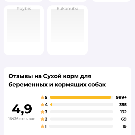
Roybis
Eukanuba
Отзывы на Сухой корм для
беременных и кормящих собак
5
999+
4,9
4
355
3
132
16436 отзывов
2
69
1
19