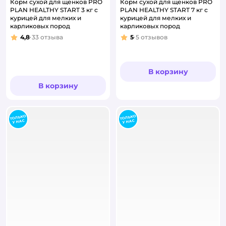
Корм сухой для щенков PRO
Корм сухой для щенков PRO
PLAN HEALTHY START 3 кг с
PLAN HEALTHY START 7 кг с
курицей для мелких и
курицей для мелких и
карликовых пород
карликовых пород
4,8
33
отзыва
5
5
отзывов
Рейтинг:
Рейтинг:
В корзину
В корзину