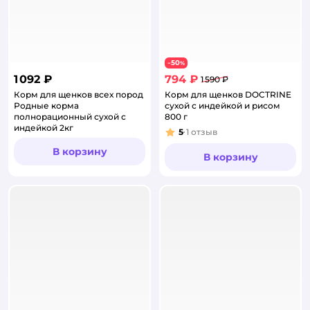
50
−
%
1 092 ₽
794 ₽
1 590 ₽
Корм для щенков всех пород
Корм для щенков DOCTRINE
Родные корма
сухой с индейкой и рисом
полнорационный сухой с
800 г
индейкой 2кг
5
1
отзыв
Рейтинг:
В корзину
В корзину