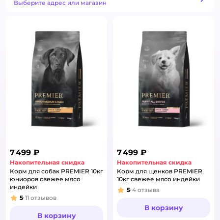
Способ получения
Выберите адрес или магазин
7 499 ₽
7 499 ₽
Накопительная скидка
Накопительная скидка
Корм для собак PREMIER 10кг
Корм для щенков PREMIER
юниоров свежее мясо
10кг свежее мясо индейки
индейки
5
4
отзыва
Рейтинг:
5
11
отзывов
Рейтинг:
В корзину
В корзину