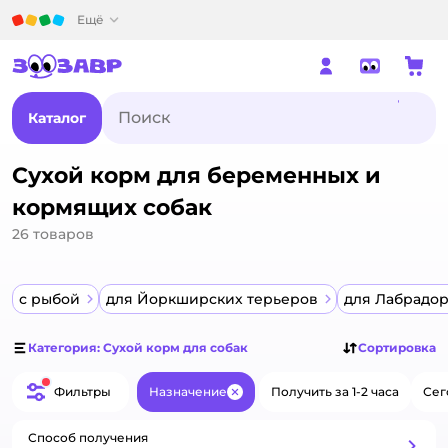
Детский мир
Ещё
Каталог
Сухой корм для беременных и
кормящих собак
26
товаров
с рыбой
для Йоркширских терьеров
для Лабрадо
Категория: Сухой корм для собак
Сортировка
Фильтры
Назначение
Получить за 1-2 часа
Сег
Закрыть
Способ получения