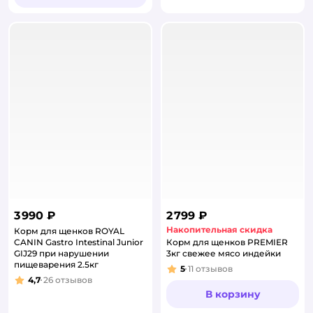
3 990 ₽
2 799 ₽
Накопительная скидка
Корм для щенков ROYAL
CANIN Gastro Intestinal Junior
Корм для щенков PREMIER
GIJ29 при нарушении
3кг свежее мясо индейки
пищеварения 2.5кг
5
11
отзывов
Рейтинг:
4,7
26
отзывов
Рейтинг:
В корзину