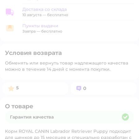
Доставка со склада
Доставка со склада
10 августа
—
бесплатно
Пункты выдачи
Пункты выдачи
Завтра
—
бесплатно
Условия возврата
Обменять или вернуть товар надлежащего качества
можно в течение 14 дней с момента покупки.
Рейтинг:
Вопросов:
5
0
О товаре
Гарантия качества
Гарантия качества
Корм ROYAL CANIN Labrador Retriever Puppy подходит
для щенков до 15 месяцев и специально разработан с