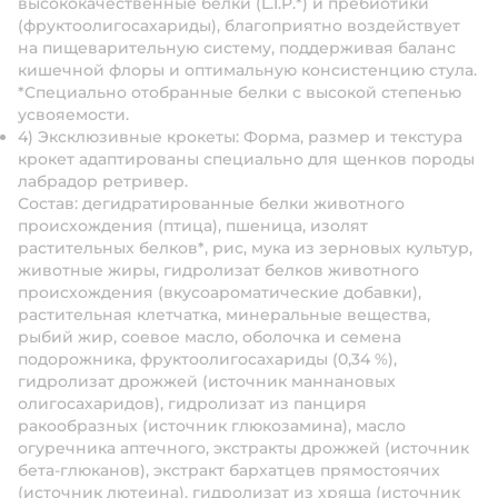
высококачественные белки (L.I.P.*) и пребиотики
(фруктоолигосахариды), благоприятно воздействует
на пищеварительную систему, поддерживая баланс
кишечной флоры и оптимальную консистенцию стула.
*Специально отобранные белки с высокой степенью
усвояемости.
4) Эксклюзивные крокеты: Форма, размер и текстура
крокет адаптированы специально для щенков породы
лабрадор ретривер.
Состав
: дегидратированные белки животного
происхождения (птица), пшеница, изолят
растительных белков*, рис, мука из зерновых культур,
животные жиры, гидролизат белков животного
происхождения (вкусоароматические добавки),
растительная клетчатка, минеральные вещества,
рыбий жир, соевое масло, оболочка и семена
подорожника, фруктоолигосахариды (0,34 %),
гидролизат дрожжей (источник мaннановых
олигосахаридов), гидролизат из панциря
ракообразных (источник глюкозамина), масло
огуречника аптечного, экстракты дрожжей (источник
бета-глюканов), экстракт бархатцев прямостоячих
(источник лютеина), гидролизат из хряща (источник