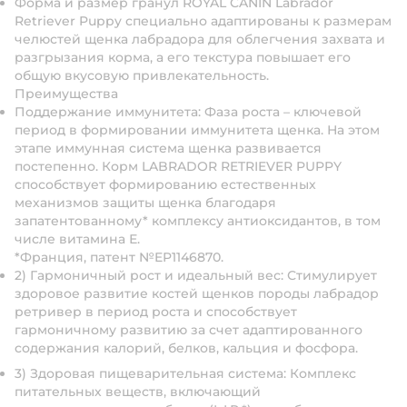
Форма и размер гранул ROYAL CANIN Labrador
Retriever Puppy специально адаптированы к размерам
челюстей щенка лабрадора для облегчения захвата и
разгрызания корма, а его текстура повышает его
общую вкусовую привлекательность.
Преимущества
Поддержание иммунитета: Фаза роста – ключевой
период в формировании иммунитета щенка. На этом
этапе иммунная система щенка развивается
постепенно. Корм LABRADOR RETRIEVER PUPPY
способствует формированию естественных
механизмов защиты щенка благодаря
запатентованному* комплексу антиоксидантов, в том
числе витамина Е.
*Франция, патент №EP1146870.
2) Гармоничный рост и идеальный вес: Стимулирует
здоровое развитие костей щенков породы лабрадор
ретривер в период роста и способствует
гармоничному развитию за счет адаптированного
содержания калорий, белков, кальция и фосфора.
3) Здоровая пищеварительная система: Комплекс
питательных веществ, включающий