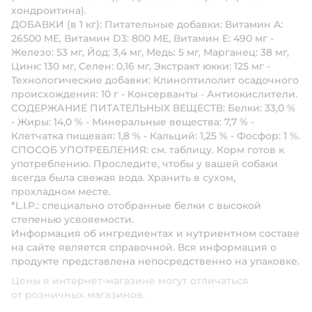
хондроитина).
ДОБАВКИ (в 1 кг): Питательные добавки: Витамин A:
26500 ME, Витамин D3: 800 ME, Витамин E: 490 мг -
Железо: 53 мг, Йод: 3,4 мг, Медь: 5 мг, Марганец: 38 мг,
Цинк: 130 мг, Ceлeн: 0,16 мг, Экстракт юкки: 125 мг -
Технологические добавки: Клиноптилолит осадочного
происхождения: 10 г - Консерванты - Антиокислители.
СОДЕРЖАНИЕ ПИТАТЕЛЬНЫХ ВЕЩЕСТВ: Белки: 33,0 %
- Жиры: 14,0 % - Минеральные вещества: 7,7 % -
Клетчатка пищевая: 1,8 % - Кальций: 1,25 % - Фосфор: 1 %.
СПОСОБ УПОТРЕБЛЕНИЯ: см. таблицу. Корм готов к
употреблению. Проследите, чтобы у вашей собаки
всегда была свежая вода. Хранить в сухом,
прохладном месте.
*L.I.P.: специально отобранные белки с высокой
степенью усвояемости.
Информация об ингредиентах и нутриентном составе
на сайте является справочной. Вся информация о
продукте представлена непосредственно на упаковке.
Цены в интернет-магазине могут отличаться
от розничных магазинов.