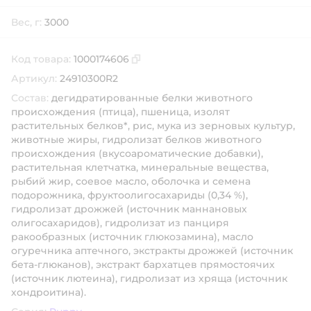
Вес, г:
3000
Код товара:
1000174606
Скопировать код товара
Артикул:
24910300R2
Состав:
дегидратированные белки животного
происхождения (птица), пшеница, изолят
растительных белков*, рис, мука из зерновых культур,
животные жиры, гидролизат белков животного
происхождения (вкусоароматические добавки),
растительная клетчатка, минеральные вещества,
рыбий жир, соевое масло, оболочка и семена
подорожника, фруктоолигосахариды (0,34 %),
гидролизат дрожжей (источник мaннановых
олигосахаридов), гидролизат из панциря
ракообразных (источник глюкозамина), масло
огуречника аптечного, экстракты дрожжей (источник
бета-глюканов), экстракт бархатцев прямостоячих
(источник лютеина), гидролизат из хряща (источник
хондроитина).