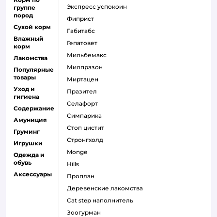
экспресс успокоин
группе
пород
фиприст
Сухой корм
габитабс
Влажный
гепатовет
корм
мильбемакс
Лакомства
милпразон
Популярные
товары
миртацен
Уход и
празител
гигиена
селафорт
Содержание
симпарика
Амуниция
стоп цистит
Груминг
стронгхолд
Игрушки
monge
Одежда и
обувь
hills
Аксессуары
проплан
деревенские лакомства
cat step наполнитель
зоогурман