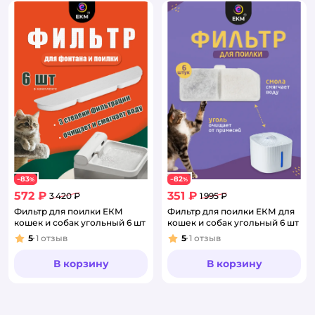
83
82
−
%
−
%
572 ₽
351 ₽
3 420 ₽
1 995 ₽
Фильтр для поилки ЕКМ
Фильтр для поилки ЕКМ для
кошек и собак угольный 6 шт
кошек и собак угольный 6 шт
5
1
отзыв
5
1
отзыв
Рейтинг:
Рейтинг:
В корзину
В корзину