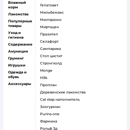
Влажный
гепатовет
корм
мильбемакс
Лакомства
милпразон
Популярные
товары
миртацен
Уход и
празител
гигиена
селафорт
Содержание
симпарика
Амуниция
стоп цистит
Груминг
стронгхолд
Игрушки
monge
Одежда и
обувь
hills
Аксессуары
проплан
деревенские лакомства
cat step наполнитель
зоогурман
purina one
фармина
рольф 3д