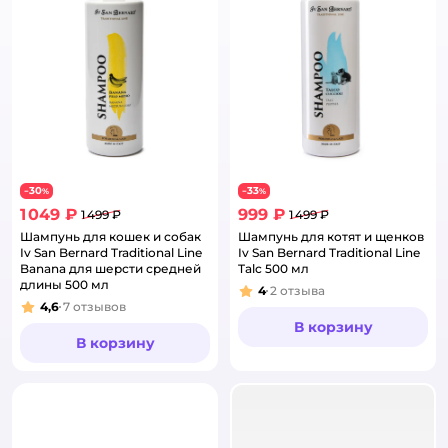
30
33
−
%
−
%
1 049 ₽
999 ₽
1 499 ₽
1 499 ₽
Шампунь для кошек и собак
Шампунь для котят и щенков
Iv San Bernard Traditional Line
Iv San Bernard Traditional Line
Banana для шерсти средней
Talc 500 мл
длины 500 мл
4
2
отзыва
Рейтинг:
4,6
7
отзывов
Рейтинг:
В корзину
В корзину