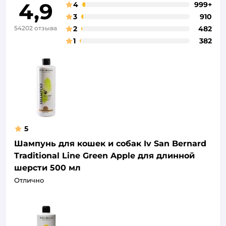
4,9
4
999+
3
910
54202 отзыва
2
482
1
382
5
Шампунь для кошек и собак Iv San Bernard
Traditional Line Green Apple для длинной
шерсти 500 мл
Отлично