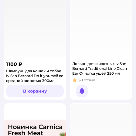
1 100 ₽
Лосьон для животных Iv San
Bernard Traditional Line Clean
Шампунь для кошек и собак
Ear Очистка ушей 250 мл
Iv San Bernard Do it yourself со
5
1
отзыв
средней шерстью 300мл
Рейтинг:
В корзину
Уведомить о появлении