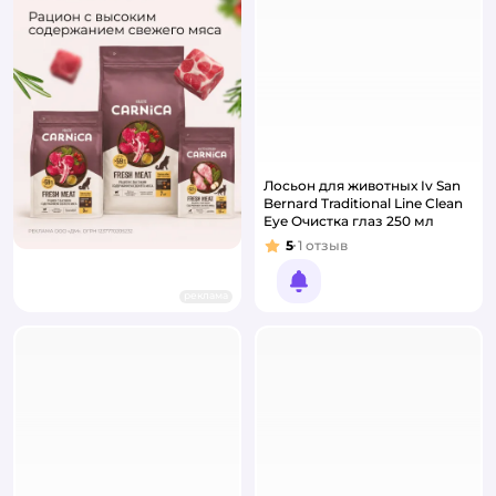
Лосьон для животных Iv San
Bernard Traditional Line Clean
Eye Очистка глаз 250 мл
5
1
отзыв
Рейтинг:
Уведомить о появлении
реклама