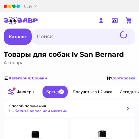
Детский мир
Ещё
Каталог
Товары для собак Iv San Bernard
4
товара
Категория: Собаки
Сортировка
Фильтры
Бренд
Получить за 1-2 часа
Сегодня 
Закрыть
Способ получения
Способ получения
Выберите адрес или магазин