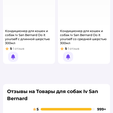
Кондиционер для кошек и
Кондиционер для кошек и
собак Iv San Bernard Do it
собак Iv San Bernard Do it
yourself с длинной шерстью
yourself со средней шерстью
300мл
300мл
5
1
отзыв
5
1
отзыв
Рейтинг:
Рейтинг:
Уведомить о появлении
Уведомить о появлении
Отзывы на Товары для собак Iv San
Bernard
5
999+