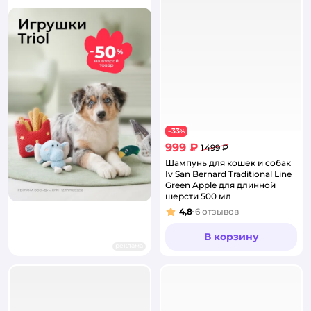
33
−
%
999 ₽
1 499 ₽
Шампунь для кошек и собак
Iv San Bernard Traditional Line
Green Apple для длинной
шерсти 500 мл
4,8
6
отзывов
Рейтинг:
В корзину
реклама