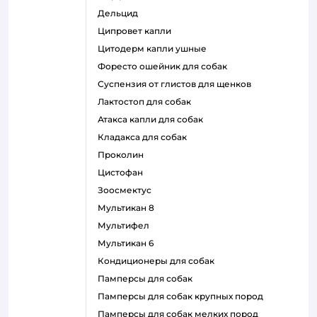
дельцид
ципровет капли
цитодерм капли ушные
форесто ошейник для собак
суспензия от глистов для щенков
лактостоп для собак
атакса капли для собак
кладакса для собак
проколин
цистофан
зоосмектус
мультикан 8
мультифел
мультикан 6
кондиционеры для собак
памперсы для собак
памперсы для собак крупных пород
памперсы для собак мелких пород