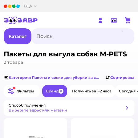
Детский мир
Ещё
Каталог
Пакеты для выгула собак M-PETS
2
товара
Категория: Пакеты и совки для уборки за собаками
Сортировка
Фильтры
Бренд
Получить за 1-2 часа
Сегодня 
Закрыть
Способ получения
Способ получения
Выберите адрес или магазин