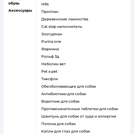
обувь
hills
Аксессуары
проплан
деревенские лакомства
cat step наполнитель
зоогурман
purina one
фармина
рольф 3д
неболин вет
pet a pet
тиксфли
обезболивающее для собак
антибиотики для собак
воротник для собак
противозачаточные таблетки для собак
шампунь для собак от зуда и аллергии
попона для собак
капли для глаз для собак