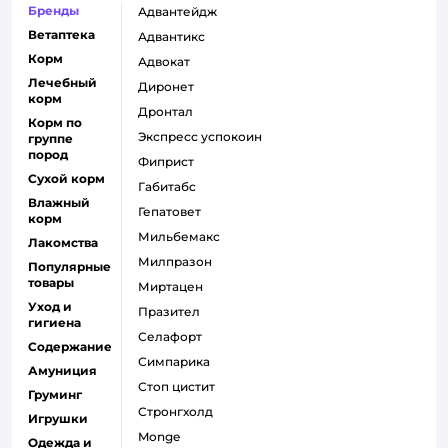
Бренды
адвантейдж
Ветаптека
адвантикс
Корм
адвокат
Лечебный
диронет
корм
дронтал
Корм по
экспресс успокоин
группе
пород
фиприст
Сухой корм
габитабс
Влажный
гепатовет
корм
мильбемакс
Лакомства
милпразон
Популярные
товары
миртацен
Уход и
празител
гигиена
селафорт
Содержание
симпарика
Амуниция
стоп цистит
Груминг
стронгхолд
Игрушки
monge
Одежда и