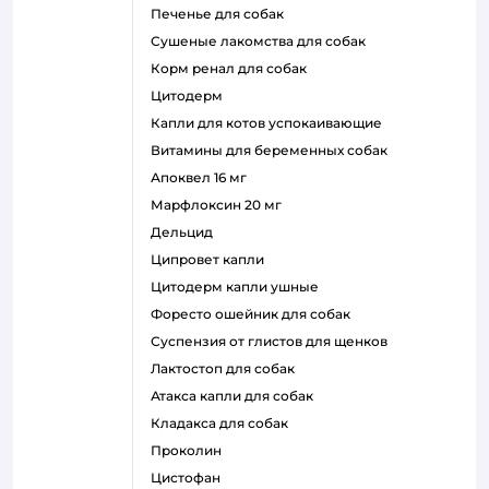
печенье для собак
сушеные лакомства для собак
корм ренал для собак
цитодерм
капли для котов успокаивающие
витамины для беременных собак
апоквел 16 мг
марфлоксин 20 мг
дельцид
ципровет капли
цитодерм капли ушные
форесто ошейник для собак
суспензия от глистов для щенков
лактостоп для собак
атакса капли для собак
кладакса для собак
проколин
цистофан