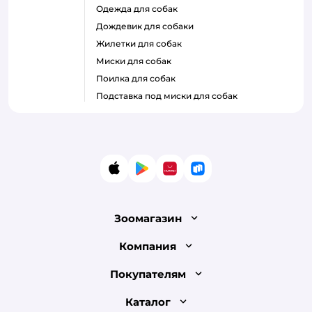
одежда для собак
дождевик для собаки
жилетки для собак
миски для собак
поилка для собак
подставка под миски для собак
App Store
Google Play
AppGallery
RuStore
Зоомагазин
Лицензия
Компания
Как сделать заказ
О компании
Покупателям
Доставка и оплата
Раскрытие информации
Бонусные карты
Каталог
Обмен и возврат товара
Инвесторам