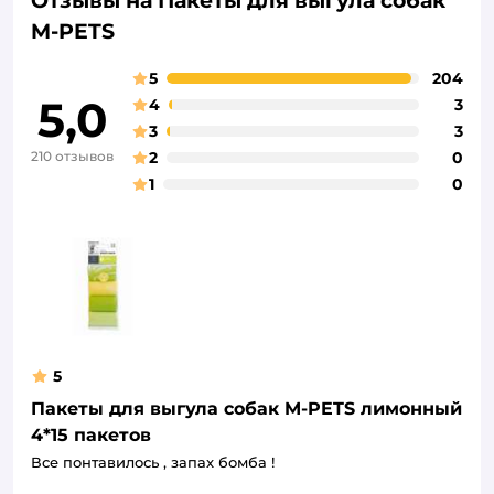
Отзывы на Пакеты для выгула собак
M-PETS
5
204
5,0
4
3
3
3
210 отзывов
2
0
1
0
5
Пакеты для выгула собак M-PETS лимонный
4*15 пакетов
Все понтавилось , запах бомба !