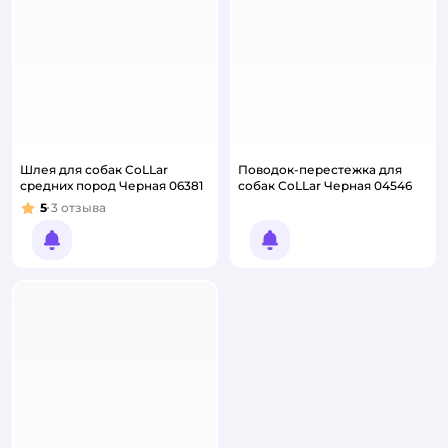
Шлея для собак CoLLar
Поводок-перестежка для
средних пород Черная 06381
собак CoLLar Черная 04546
5
3
отзыва
Рейтинг:
Уведомить о появлении
Уведомить о появлении