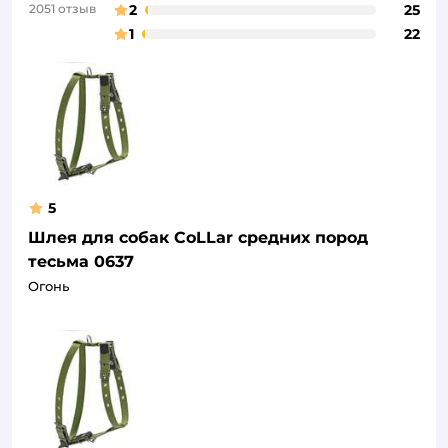
2051 отзыв
2
25
1
22
5
Шлея для собак CoLLar средних пород
тесьма 0637
Огонь