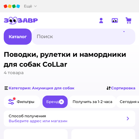
Детский мир
Ещё
Каталог
Поводки, рулетки и намордники
для собак CoLLar
4
товара
Категория: Амуниция для собак
Сортировка
Фильтры
Бренд
Получить за 1-2 часа
Сегодня 
Закрыть
Способ получения
Способ получения
Выберите адрес или магазин