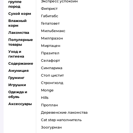
экспресс успокоин
группе
пород
фиприст
Сухой корм
габитабс
Влажный
гепатовет
корм
мильбемакс
Лакомства
милпразон
Популярные
товары
миртацен
Уход и
празител
гигиена
селафорт
Содержание
симпарика
Амуниция
стоп цистит
Груминг
стронгхолд
Игрушки
monge
Одежда и
обувь
hills
Аксессуары
проплан
деревенские лакомства
cat step наполнитель
зоогурман