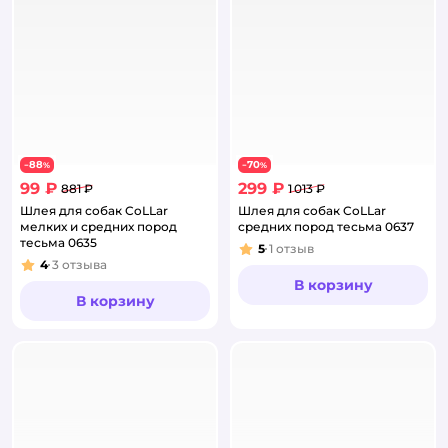
88
70
−
%
−
%
99 ₽
299 ₽
881 ₽
1 013 ₽
Шлея для собак CoLLar
Шлея для собак CoLLar
мелких и средних пород
средних пород тесьма 0637
тесьма 0635
5
1
отзыв
Рейтинг:
4
3
отзыва
Рейтинг:
В корзину
В корзину