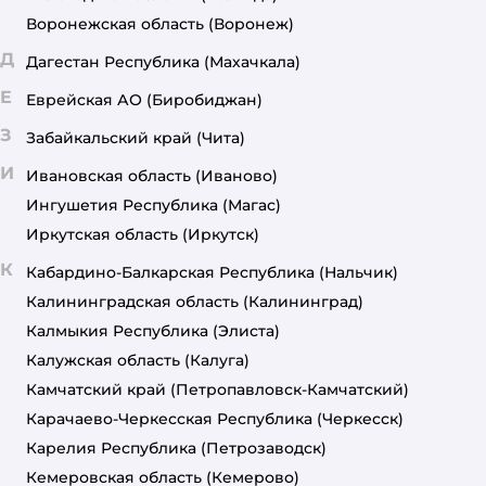
Воронежская область
(Воронеж)
Д
Дагестан Республика
(Махачкала)
Е
Еврейская АО
(Биробиджан)
З
Забайкальский край
(Чита)
И
Ивановская область
(Иваново)
Ингушетия Республика
(Магас)
Иркутская область
(Иркутск)
К
Кабардино-Балкарская Республика
(Нальчик)
Калининградская область
(Калининград)
Калмыкия Республика
(Элиста)
Калужская область
(Калуга)
Камчатский край
(Петропавловск-Камчатский)
Карачаево-Черкесская Республика
(Черкесск)
Карелия Республика
(Петрозаводск)
Кемеровская область
(Кемерово)