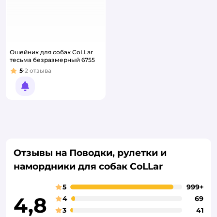
Ошейник для собак CoLLar
тесьма безразмерный 6755
5
2
отзыва
Рейтинг:
Уведомить о появлении
Отзывы на Поводки, рулетки и
намордники для собак CoLLar
5
999+
4,8
4
69
3
41