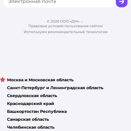
Корм для собак
Вакансии
Бренды
Обратная связь
Одежда для собак
Контакты
Отзывы
Карта сайта
Ветаптека
© 2026 ООО «ДМ»
Блог
•
Правовые условия пользования сайтом
Магазины сети
Используем рекомендательные технологии
Москва и Московская область
Санкт-Петербург и Ленинградская область
Свердловская область
Краснодарский край
Башкортостан Республика
Самарская область
Челябинская область