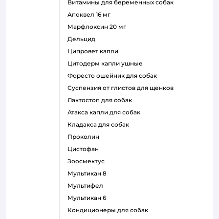
витамины для беременных собак
апоквел 16 мг
марфлоксин 20 мг
дельцид
ципровет капли
цитодерм капли ушные
форесто ошейник для собак
суспензия от глистов для щенков
лактостоп для собак
атакса капли для собак
кладакса для собак
проколин
цистофан
зоосмектус
мультикан 8
мультифел
мультикан 6
кондиционеры для собак