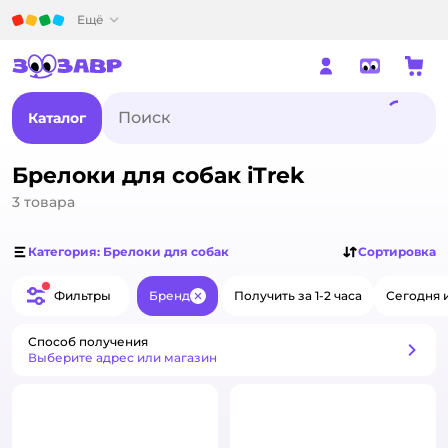
Детский мир
Ещё
Каталог
Брелоки для собак iTrek
3
товара
Категория: Брелоки для собак
Сортировка
Фильтры
Бренд
Получить за 1-2 часа
Сегодня 
Закрыть
Способ получения
Способ получения
Выберите адрес или магазин