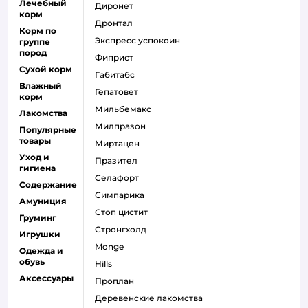
Лечебный
диронет
корм
дронтал
Корм по
экспресс успокоин
группе
пород
фиприст
Сухой корм
габитабс
Влажный
гепатовет
корм
мильбемакс
Лакомства
милпразон
Популярные
товары
миртацен
Уход и
празител
гигиена
селафорт
Содержание
симпарика
Амуниция
стоп цистит
Груминг
стронгхолд
Игрушки
monge
Одежда и
обувь
hills
Аксессуары
проплан
деревенские лакомства