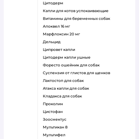
цитодерм
капли для котов успокаивающие
витамины для беременных собак
апоквел 16 мг
марфлоксин 20 мг
дельцид
ципровет капли
цитодерм капли ушные
форесто ошейник для собак
суспензия от глистов для щенков
лактостоп для собак
атакса капли для собак
кладакса для собак
проколин
цистофан
зоосмектус
мультикан 8
мультифел