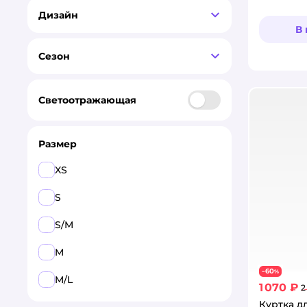
Пудель
Дизайн
В
Спаниель
Сезон
Стаффордширский терьер
Такса
Светоотражающая
Чихуахуа
Шпиц
Размер
XS
S
S/M
M
60
−
%
M/L
1 070 ₽
2
Куртка д