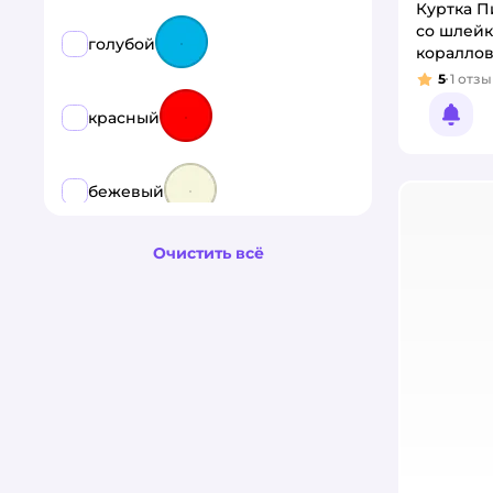
Куртка П
со шлейк
голубой
коралло
5
1
отзы
Рейтинг
красный
Увед
бежевый
Очистить всё
оранжевый
бирюзовый