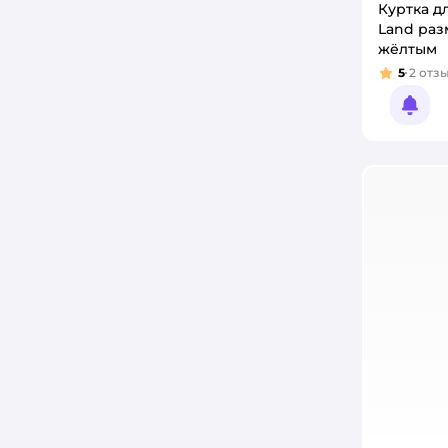
Куртка д
Land раз
жёлтым
5
2
отз
Рейтинг
Увед