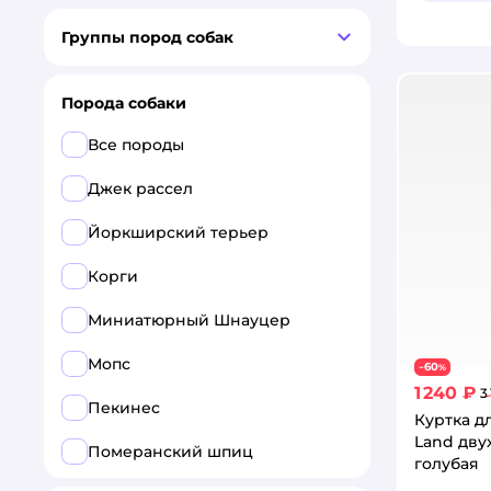
Sima-Land
Группы пород собак
Зоозавр
Порода собаки
Не один дома
Все породы
Джек рассел
Йоркширский терьер
Корги
Миниатюрный Шнауцер
Мопс
60
−
%
1 240 ₽
3
Пекинес
Куртка д
Land дву
Померанский шпиц
голубая