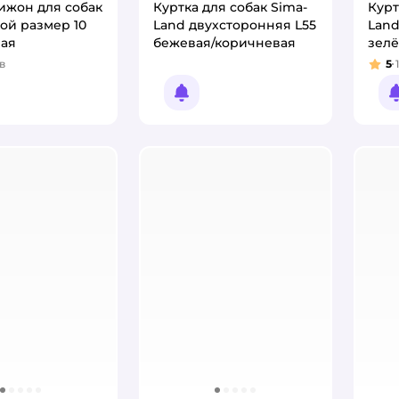
ижон для собак
Куртка для собак Sima-
Курт
ой размер 10
Land двухсторонняя L55
Land
вая
бежевая/коричневая
зел
в
5
1
:
Рей
омить о появлении
Уведомить о появлении