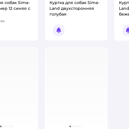
ля собак Sima-
Куртка для собак Sima-
Курт
мер 12 синяя с
Land двухсторонняя
Land
голубая
беж
ыва
:
омить о появлении
Уведомить о появлении