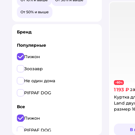
От 50% и выше
Бренд
Популярные
Пижон
Зоозавр
Не один дома
60
−
%
1 193 ₽
2 
PIFPAF DOG
Куртка д
Land дву
Все
размер 1
Пижон
В
PIFPAF DOG