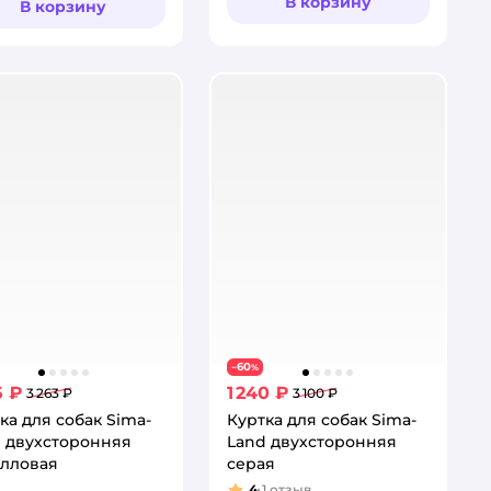
В корзину
В корзину
60
−
%
5 ₽
1 240 ₽
3 263 ₽
3 100 ₽
ка для собак Sima-
Куртка для собак Sima-
 двухсторонняя
Land двухсторонняя
алловая
серая
4
1
отзыв