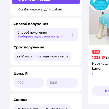
Комбинезоны для собак
Способ получения
Способ получения
Способ получения
Выберите адрес или магазин
Срок получения
60
−
%
за 1-2 часа
сегодня или завтра
1 225 ₽
3 
Куртка д
Land
Цена, ₽
L
В
Скидка
От 10% и выше
От 30% и выше