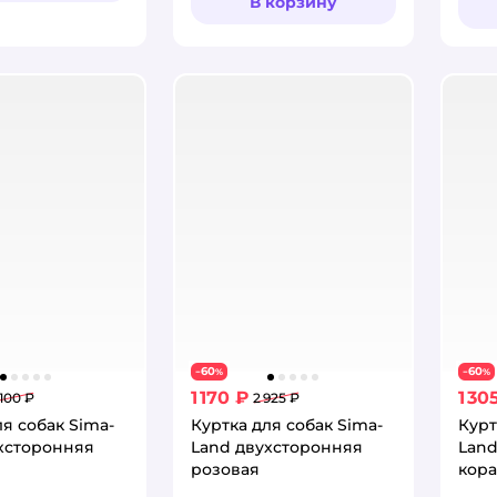
В корзину
60
60
−
%
−
%
1 170 ₽
1 30
 100 ₽
2 925 ₽
ля собак Sima-
Куртка для собак Sima-
Курт
хсторонняя
Land двухсторонняя
Land
розовая
кор