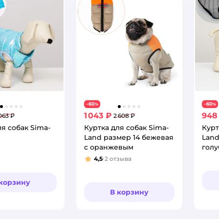
60
60
−
%
−
%
1 043 ₽
948
063 ₽
2 608 ₽
ля собак Sima-
Куртка для собак Sima-
Курт
Land размер 14 бежевая
Land
с оранжевым
голу
4,5
2
отзыва
Рейтинг:
 корзину
В корзину