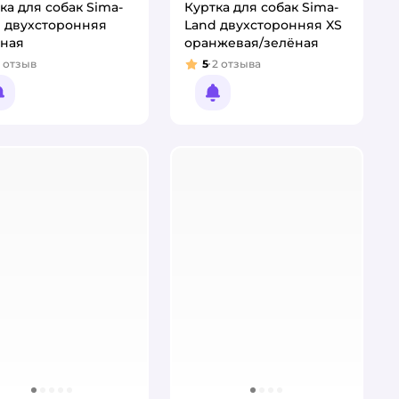
ка для собак Sima-
Куртка для собак Sima-
 двухсторонняя
Land двухсторонняя XS
ёная
оранжевая/зелёная
отзыв
5
2
отзыва
тинг:
Рейтинг:
Уведомить о появлении
Уведомить о появлении