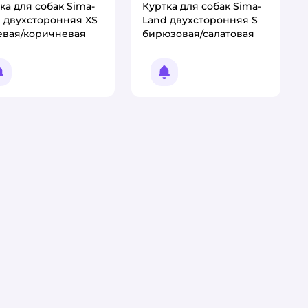
ка для собак Sima-
Куртка для собак Sima-
 двухсторонняя XS
Land двухсторонняя S
евая/коричневая
бирюзовая/салатовая
Уведомить о появлении
Уведомить о появлении