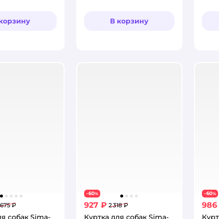
 корзину
В корзину
60
60
−
%
−
%
927 ₽
986
 675 ₽
2 318 ₽
ля собак Sima-
Куртка для собак Sima-
Курт