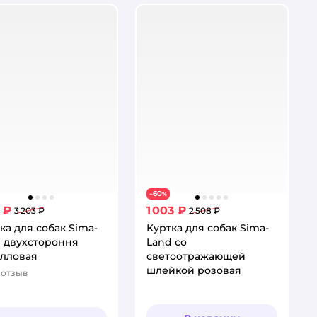
60
−
%
1 ₽
1 003 ₽
3 203 ₽
2 508 ₽
ка для собак Sima-
Куртка для собак Sima-
 двухстороння
Land со
алловая
светоотражающей
шлейкой розовая
отзыв
тинг: