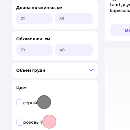
Land дву
Длина по спинке, см
бирюзова
В
Обхват шеи, см
Объём груди
Цвет
серый
розовый