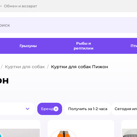
Обмен и возврат
ки.
Рыбы и
Грызуны
Пт
рептилии
Куртки для собак
Куртки для собак Пижон
он
Бренд
Получить за 1-2 часа
Сегодня ил
Новинки
Закрыть