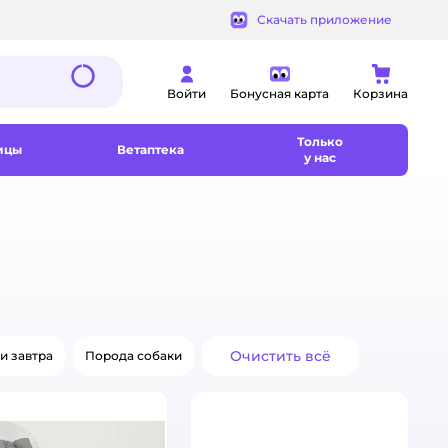
Скачать приложение
Войти
Бонусная карта
Корзина
Только
ицы
Ветаптека
у нас
Очистить всё
и завтра
Порода собаки