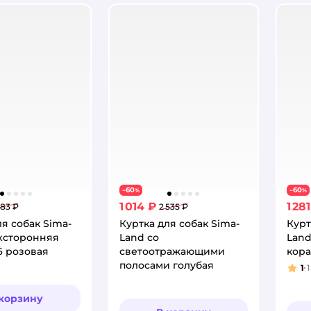
60
60
−
%
−
%
1 014 ₽
1 28
983 ₽
2 535 ₽
ля собак Sima-
Куртка для собак Sima-
Курт
хсторонняя
Land со
Land
6 розовая
светоотражающими
кор
полосами голубая
1
1
Рей
 корзину