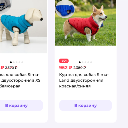
60
−
%
 ₽
952 ₽
2 370 ₽
2 380 ₽
ка для собак Sima-
Куртка для собак Sima-
 двухсторонняя XS
Land двухсторонняя
бая/серая
красная/синяя
В корзину
В корзину