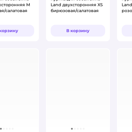
хсторонняя M
Land двухсторонняя XS
Land
я/салатовая
бирюзовая/салатовая
розо
 корзину
В корзину