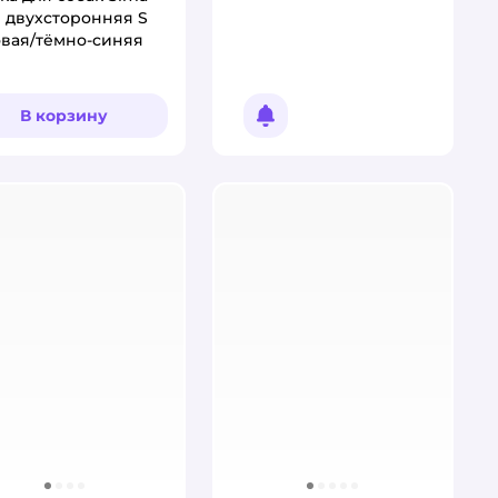
 двухсторонняя S
вая/тёмно-синяя
В корзину
Уведомить о появлении