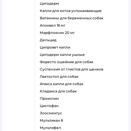
цитодерм
капли для котов успокаивающие
витамины для беременных собак
апоквел 16 мг
марфлоксин 20 мг
дельцид
ципровет капли
цитодерм капли ушные
форесто ошейник для собак
суспензия от глистов для щенков
лактостоп для собак
атакса капли для собак
кладакса для собак
проколин
цистофан
зоосмектус
мультикан 8
мультифел