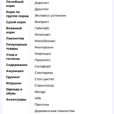
Лечебный
диронет
корм
дронтал
Корм по
экспресс успокоин
группе пород
фиприст
Сухой корм
Влажный
габитабс
корм
гепатовет
Лакомства
мильбемакс
Популярные
милпразон
товары
миртацен
Уход и
гигиена
празител
Содержание
селафорт
Амуниция
симпарика
Груминг
стоп цистит
Игрушки
стронгхолд
Одежда и
monge
обувь
hills
Аксессуары
проплан
деревенские лакомства