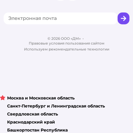
Одежда для кошек
Аренда торговых помещений
Акции
Сертификат АКИТ
Товары для собак
Горячая линия безопасности
Промокоды
Сертификаты
Корм для собак
Вакансии
Бренды
Обратная связь
Одежда для собак
Контакты
Отзывы
Карта сайта
Ветаптека
© 2026 ООО «ДМ»
Блог
•
Правовые условия пользования сайтом
Магазины сети
Используем рекомендательные технологии
Москва и Московская область
Санкт-Петербург и Ленинградская область
Свердловская область
Краснодарский край
Башкортостан Республика