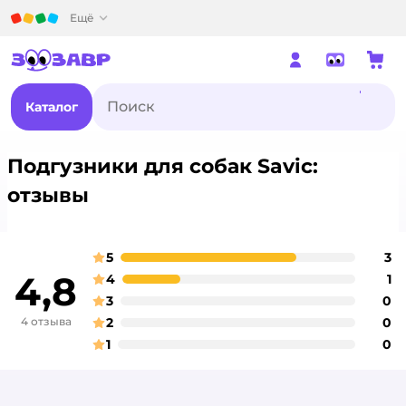
Детский мир
Ещё
Каталог
Подгузники для собак Savic:
отзывы
5
3
о
оценка
4,8
4
1
о
оценка
3
0
о
оценка
4 отзыва
2
0
о
оценка
1
0
о
оценка