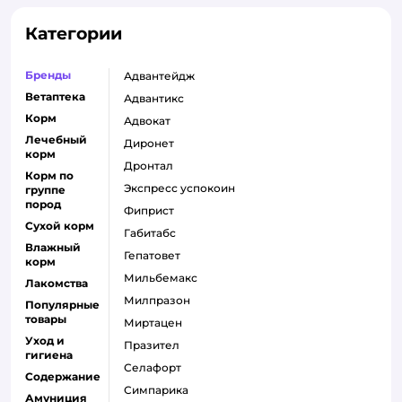
Категории
Бренды
адвантейдж
Ветаптека
адвантикс
Корм
адвокат
Лечебный
диронет
корм
дронтал
Корм по
экспресс успокоин
группе
пород
фиприст
Сухой корм
габитабс
Влажный
гепатовет
корм
мильбемакс
Лакомства
милпразон
Популярные
товары
миртацен
Уход и
празител
гигиена
селафорт
Содержание
симпарика
Амуниция