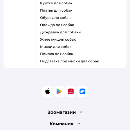
куртки для собак
платья для собак
обувь для собак
одежда для собак
дождевик для собаки
жилетки для собак
миски для собак
поилка для собак
подставка под миски для собак
App Store
Google Play
AppGallery
RuStore
Зоомагазин
Лицензия
Компания