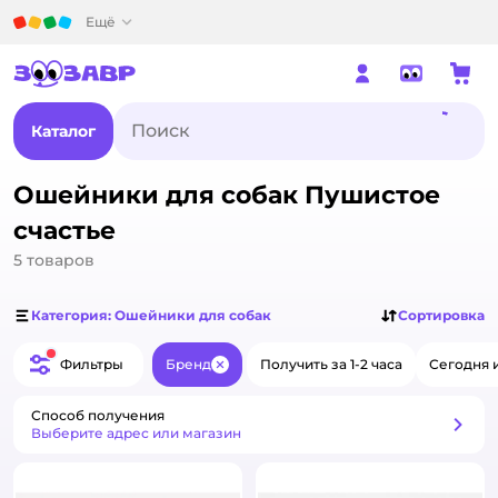
Детский мир
Ещё
Каталог
Ошейники для собак Пушистое
счастье
5
товаров
Категория: Ошейники для собак
Сортировка
Фильтры
Бренд
Получить за 1-2 часа
Сегодня 
Закрыть
Способ получения
Способ получения
Выберите адрес или магазин