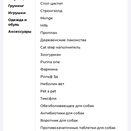
стоп цистит
Груминг
стронгхолд
Игрушки
monge
Одежда и
обувь
hills
Аксессуары
проплан
деревенские лакомства
cat step наполнитель
зоогурман
purina one
фармина
рольф 3д
неболин вет
pet a pet
тиксфли
обезболивающее для собак
антибиотики для собак
воротник для собак
противозачаточные таблетки для собак