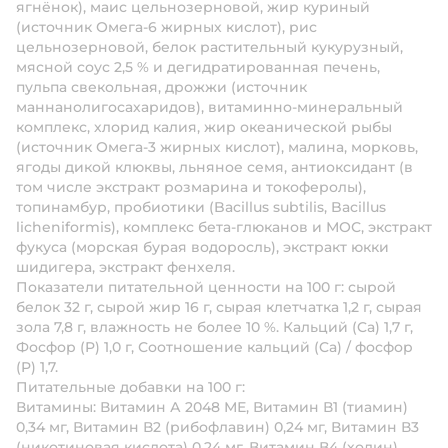
ягнёнок), маис цельнозерновой, жир куриный
(источник Омега-6 жирных кислот), рис
цельнозерновой, белок растительный кукурузный,
мясной соус 2,5 % и дегидратированная печень,
пульпа свекольная, дрожжи (источник
маннанолигосахаридов), витаминно-минеральный
комплекс, хлорид калия, жир океанической рыбы
(источник Омега-3 жирных кислот), малина, морковь,
ягоды дикой клюквы, льняное семя, антиоксидант (в
том числе экстракт розмарина и токоферолы),
топинамбур, пробиотики (Bacillus subtilis, Bacillus
licheniformis), комплекс бета-глюканов и МОС, экстракт
фукуса (морская бурая водоросль), экстракт юкки
шидигера, экстракт фенхеля.
Показатели питательной ценности на 100 г: сырой
белок 32 г, сырой жир 16 г, сырая клетчатка 1,2 г, сырая
зола 7,8 г, влажность не более 10 %. Кальций (Ca) 1,7 г,
Фосфор (P) 1,0 г, Соотношение кальций (Ca) / фосфор
(P) 1,7.
Питательные добавки на 100 г:
Витамины: Витамин А 2048 МЕ, Витамин В1 (тиамин)
0,34 мг, Витамин В2 (рибофлавин) 0,24 мг, Витамин В3
(никотиновая кислота) 0,24 мг, Витамин В4 (холин)