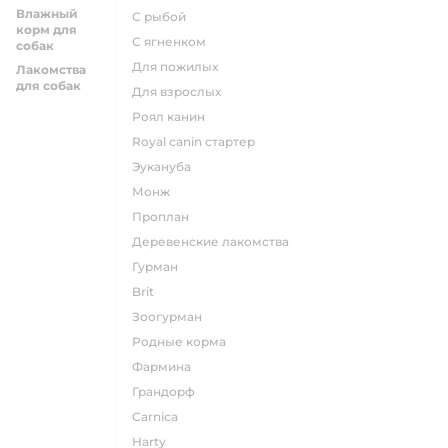
Влажный
с рыбой
корм для
с ягненком
собак
для пожилых
Лакомства
для собак
для взрослых
роял канин
Royal canin стартер
эукануба
монж
проплан
деревенские лакомства
гурман
brit
зоогурман
родные корма
фармина
грандорф
carnica
harty