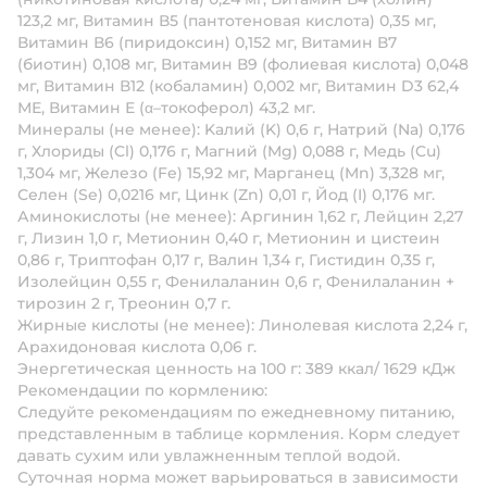
123,2 мг, Витамин В5 (пантотеновая кислота) 0,35 мг,
Витамин В6 (пиридоксин) 0,152 мг, Витамин В7
(биотин) 0,108 мг, Витамин В9 (фолиевая кислота) 0,048
мг, Витамин В12 (кобаламин) 0,002 мг, Витамин D3 62,4
МЕ, Витамин Е (α–токоферол) 43,2 мг.
Минералы (не менее): Kалий (K) 0,6 г, Натрий (Na) 0,176
г, Хлориды (Cl) 0,176 г, Mагний (Mg) 0,088 г, Медь (Cu)
1,304 мг, Железо (Fe) 15,92 мг, Марганец (Mn) 3,328 мг,
Селен (Se) 0,0216 мг, Цинк (Zn) 0,01 г, Йод (I) 0,176 мг.
Аминокислоты (не менее): Аргинин 1,62 г, Лейцин 2,27
г, Лизин 1,0 г, Метионин 0,40 г, Метионин и цистеин
0,86 г, Триптофан 0,17 г, Валин 1,34 г, Гистидин 0,35 г,
Изолейцин 0,55 г, Фенилаланин 0,6 г, Фенилаланин +
тирозин 2 г, Треонин 0,7 г.
Жирные кислоты (не менее): Линолевая кислота 2,24 г,
Арахидоновая кислота 0,06 г.
Энергетическая ценность на 100 г: 389 ккал/ 1629 кДж
Рекомендации по кормлению:
Следуйте рекомендациям по ежедневному питанию,
представленным в таблице кормления. Корм следует
давать сухим или увлажненным теплой водой.
Суточная норма может варьироваться в зависимости