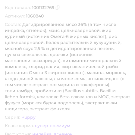
Код товара:
1001132769
Скопировать код товара
Артикул:
1060840
Состав:
Дегидрированное мясо 36% (в том числе
индейка, ягнёнок), маис цельнозерновой, жир
куриный (источник Омега-6 жирных кислот), рис
цельнозерновой, белок растительный кукурузный,
мясной соус 2,5 % и дегидратированная печень,
пульпа свекольная, дрожжи (источник
маннанолигосахаридов), витаминно-минеральный
комплекс, хлорид калия, жир океанической рыбы
(источник Омега-3 жирных кислот), малина, морковь,
ягоды дикой клюквы, льняное семя, антиоксидант (в
том числе экстракт розмарина и токоферолы),
топинамбур, пробиотики (Bacillus subtilis, Bacillus
licheniformis), комплекс бета-глюканов и МОС, экстракт
фукуса (морская бурая водоросль), экстракт юкки
шидигера, экстракт фенхеля.
Серия:
Puppy
Класс корма:
супер-премиум
Вкус корма:
индейка
,
ягненок