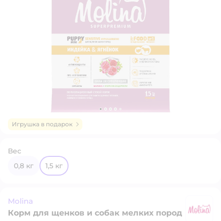
Игрушка в подарок
Вес
0,8 кг
1,5 кг
Molina
Корм для щенков и собак мелких пород
Mo