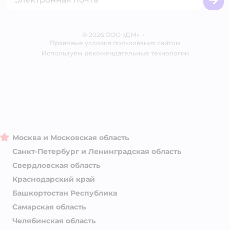
Бренды
Обратная связь
Одежда для собак
Контакты
Отзывы
Карта сайта
Ветаптека
© 2026 ООО «ДМ»
Блог
•
Правовые условия пользования сайтом
Магазины сети
Используем рекомендательные технологии
Москва и Московская область
Санкт-Петербург и Ленинградская область
Свердловская область
Краснодарский край
Башкортостан Республика
Самарская область
Челябинская область