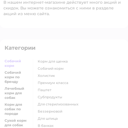
В нашем интернет-магазине действует много акций и
скидок. Вы можете ознакомиться с ними в разделе
акций из меню сайта.
Категории
Собачий
корм для щенка
корм
собачий корм
Собачий
холистик
корм по
бренду
премиум класса
Лечебный
паштет
корм для
субпродукты
собак
для стерилизованных
Корм для
собак по
беззерновой
породе
для шпица
Сухой корм
для собак
в банках