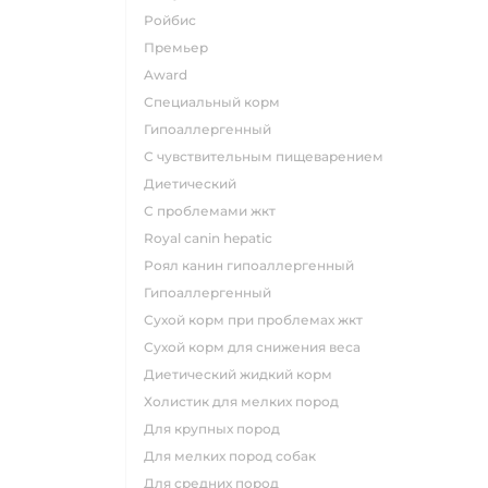
ройбис
премьер
award
специальный корм
гипоаллергенный
с чувствительным пищеварением
диетический
с проблемами жкт
royal canin hepatic
роял канин гипоаллергенный
гипоаллергенный
сухой корм при проблемах жкт
сухой корм для снижения веса
диетический жидкий корм
холистик для мелких пород
для крупных пород
для мелких пород собак
для средних пород