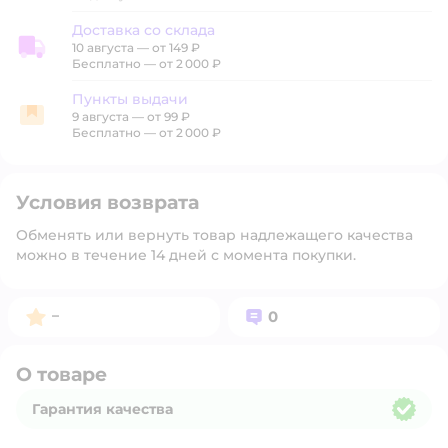
Доставка со склада
10 августа
—
от 149 ₽
Доставка со склада
Бесплатно — от 2 000 ₽
Пункты выдачи
9 августа
—
от 99 ₽
Пункты выдачи
Бесплатно — от 2 000 ₽
Условия возврата
Обменять или вернуть товар надлежащего качества
можно в течение 14 дней с момента покупки.
Рейтинг:
Вопросов:
–
0
О товаре
Гарантия качества
Гарантия качества