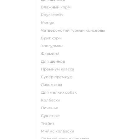
влажный корм
royal canin
monge
четвероногий гурман консервы
брит корм
зоогурман
фармина
для щенков
премиум класса
супер премиум
лакомства
для мелких собак
колбаски
печенье
сушеные
титбит
мнямс колбаски
деревенские лакомства