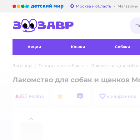
Детский мир
Москва и область
Магазины
Выбор адреса достав
Акции
Кошки
Собаки
Зоозавр
Товары для собак
Лакомства для собак
Лакомство для собак и щенков Mo
Molina
В избранное
назад