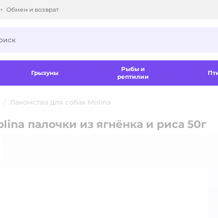
Обмен и возврат
ки.
Рыбы и
Грызуны
Пт
рептилии
Лакомства для собак Molina
lina палочки из ягнёнка и риса 50г