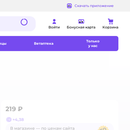
Скачать приложение
Войти
Бонусная карта
Корзина
Только
ицы
Ветаптека
у нас
219 ₽
+
4,38
В магазине — по ценам сайта