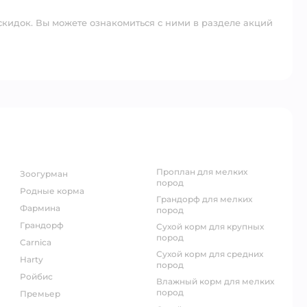
скидок. Вы можете ознакомиться с ними в разделе акций
проплан для мелких
зоогурман
пород
родные корма
грандорф для мелких
фармина
пород
грандорф
сухой корм для крупных
пород
carnica
сухой корм для средних
harty
пород
ройбис
влажный корм для мелких
пород
премьер