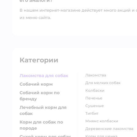
его аналоги?
В нашем интернет-магазине действует много акций и 
из меню сайта.
Категории
Лакомства для собак
лакомства
для мелких собак
Собачий корм
колбаски
Собачий корм по
печенье
бренду
сушеные
Лечебный корм для
собак
титбит
мнямс колбаски
Корм для собак по
породе
деревенские лакомства
Сухой корм для собак
корм для щенка