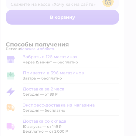
Скажите на кассе «Хочу как на сайте»
В магазине — по ценам сайта
В корзину
Способы получения
Регион:
Москва и область
Выбор адреса доставки.
Забрать в 126 магазинах
Забрать в магазине
Через 15 минут — бесплатно
Привезти в 396 магазинов
Привезти в магазин
Завтра
—
бесплатно
Доставка за 2 часа
Доставка за 2 часа
Сегодня
—
от 99 ₽
Экспресс-доставка из магазина
Экспресс-доставка из магазина
Сегодня
—
бесплатно
Доставка со склада
10 августа
—
от 149 ₽
Доставка со склада
Бесплатно — от 2 000 ₽