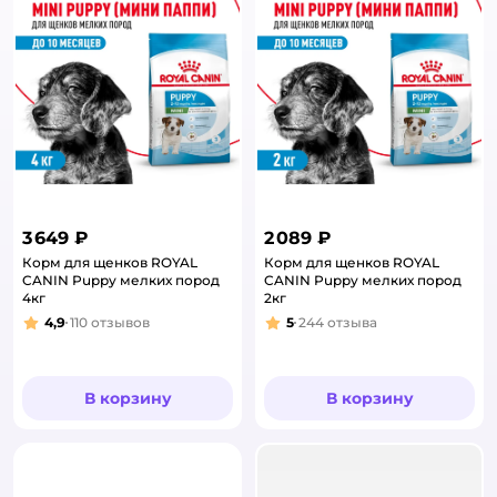
3 649 ₽
2 089 ₽
Корм для щенков ROYAL
Корм для щенков ROYAL
CANIN Puppy мелких пород
CANIN Puppy мелких пород
4кг
2кг
4,9
110
отзывов
5
244
отзыва
Рейтинг:
Рейтинг:
В корзину
В корзину