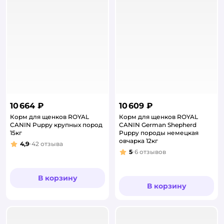
10 664 ₽
10 609 ₽
Корм для щенков ROYAL
Корм для щенков ROYAL
CANIN Puppy крупных пород
CANIN German Shepherd
15кг
Puppy породы немецкая
овчарка 12кг
4,9
42
отзыва
Рейтинг:
5
6
отзывов
Рейтинг:
В корзину
В корзину