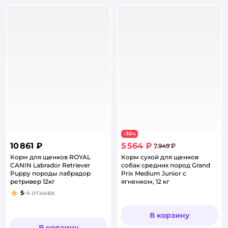
30
−
%
10 861 ₽
5 564 ₽
7 949 ₽
Корм для щенков ROYAL
Корм сухой для щенков
CANIN Labrador Retriever
собак средних пород Grand
Puppy породы лабрадор
Prix Medium Junior с
ретривер 12кг
ягненком, 12 кг
5
4
отзыва
Рейтинг:
В корзину
В корзину