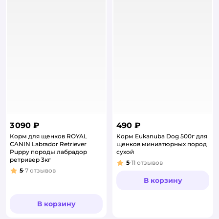
3 090 ₽
490 ₽
Корм для щенков ROYAL
Корм Eukanuba Dog 500г для
CANIN Labrador Retriever
щенков миниатюрных пород
Puppy породы лабрадор
сухой
ретривер 3кг
5
11
отзывов
Рейтинг:
5
7
отзывов
Рейтинг:
В корзину
В корзину