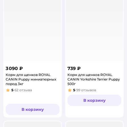
3 090 ₽
739 ₽
Корм для щенков ROYAL
Корм для щенков ROYAL
CANIN Puppy миниатюрных
CANIN Yorkshire Terrier Puppy
пород 3кг
500г
5
62
отзыва
5
99
отзывов
Рейтинг:
Рейтинг:
В корзину
В корзину