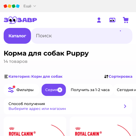
Детский мир
Ещё
Каталог
Корма для собак Puppy
14
товаров
Категория: Корм для собак
Сортировка
Фильтры
Серия
Получить за 1-2 часа
Сегодня и
Закрыть
Способ получения
Способ получения
Выберите адрес или магазин