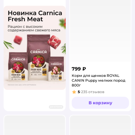
799 ₽
Корм для щенков ROYAL
CANIN Puppy мелких пород
800г
5
235
отзывов
Рейтинг:
В корзину
реклама