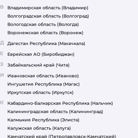
В
Владимирская область
(Владимир)
Волгоградская область
(Волгоград)
Вологодская область
(Вологда)
Воронежская область
(Воронеж)
Д
Дагестан Республика
(Махачкала)
Е
Еврейская АО
(Биробиджан)
З
Забайкальский край
(Чита)
И
Ивановская область
(Иваново)
Ингушетия Республика
(Магас)
Иркутская область
(Иркутск)
К
Кабардино-Балкарская Республика
(Нальчик)
Калининградская область
(Калининград)
Калмыкия Республика
(Элиста)
Калужская область
(Калуга)
Камчатский край
(Петропавловск-Камчатский)