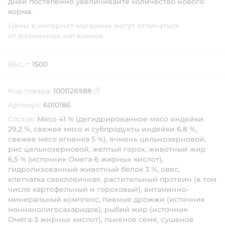
дней постепенно увеличивайте количество нового
корма.
Цены в интернет-магазине могут отличаться
от розничных магазинов.
Вес, г:
1500
Код товара:
1001126988
Скопировать код товара
Артикул:
6010186
Состав:
Мясо 41 % (дегидрированное мясо индейки
29,2 %, свежее мясо и субпродукты индейки 6,8 %,
свежее мясо ягненка 5 %), ячмень цельнозерновой,
рис цельнозерновой, желтый горох, животный жир
6,5 % (источник Омега-6 жирных кислот),
гидролизованный животный белок 3 %, овес,
клетчатка свекловичная, растительный протеин (в том
числе картофельный и гороховый), витаминно-
минеральный комплекс, пивные дрожжи (источник
маннанолигосахаридов), рыбий жир (источник
Омега-3 жирных кислот), льняное семя, сушеное