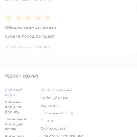
Рейтинг:
5
Общие впечатления
Собака Хорошо кушает
28 июня 2026
·
Елена Б.
Категории
Собачий
корм для щенка
корм
собачий корм
Собачий
холистик
корм по
бренду
премиум класса
Лечебный
паштет
корм для
субпродукты
собак
для стерилизованных
Корм для