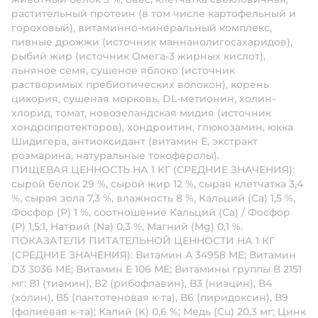
растительный протеин (в том числе картофельный и
гороховый), витаминно-минеральный комплекс,
пивные дрожжи (источник маннанолигосахаридов),
рыбий жир (источник Омега-3 жирных кислот),
льняное семя, сушеное яблоко (источник
растворимых пребиотических волокон), корень
цикория, сушеная морковь, DL-метионин, холин-
хлорид, томат, новозеландская мидия (источник
хондропротекторов), хондроитин, глюкозамин, юкка
Шидигера, антиоксидант (витамин Е, экстракт
розмарина, натуральные токоферолы).
ПИЩЕВАЯ ЦЕННОСТЬ НА 1 КГ (СРЕДНИЕ ЗНАЧЕНИЯ):
сырой белок 29 %, сырой жир 12 %, сырая клетчатка 3,4
%, сырая зола 7,3 %, влажность 8 %, Кальций (Са) 1,5 %,
Фосфор (Р) 1 %, соотношение Кальций (Са) / Фосфор
(Р) 1,5:1, Натрий (Na) 0,3 %, Магний (Mg) 0,1 %.
ПОКАЗАТЕЛИ ПИТАТЕЛЬНОЙ ЦЕННОСТИ НА 1 КГ
(СРЕДНИЕ ЗНАЧЕНИЯ): Витамин A 34958 МЕ; Витамин
D3 3036 МЕ; Витамин E 106 МЕ; Витамины группы В 2151
мг: В1 (тиамин), В2 (рибофлавин), В3 (ниацин), В4
(холин), В5 (пантотеновая к-та), В6 (пиридоксин), В9
(фолиевая к-та); Калий (K) 0,6 %; Медь (Cu) 20,3 мг; Цинк