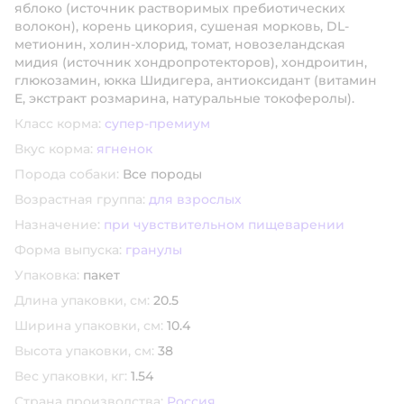
яблоко (источник растворимых пребиотических
волокон), корень цикория, сушеная морковь, DL-
метионин, холин-хлорид, томат, новозеландская
мидия (источник хондропротекторов), хондроитин,
глюкозамин, юкка Шидигера, антиоксидант (витамин
Е, экстракт розмарина, натуральные токоферолы).
Класс корма:
супер-премиум
Вкус корма:
ягненок
Порода собаки:
Все породы
Возрастная группа:
для взрослых
Назначение:
при чувствительном пищеварении
Форма выпуска:
гранулы
Упаковка:
пакет
Длина упаковки, см:
20.5
Ширина упаковки, см:
10.4
Высота упаковки, см:
38
Вес упаковки, кг:
1.54
Страна производства:
Россия