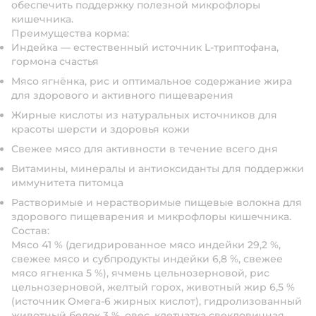
обеспечить поддержку полезной микрофлоры
кишечника.
Преимущества корма:
Индейка — естественный источник L-триптофана,
гормона счастья
Мясо ягнёнка, рис и оптимальное содержание жира
для здорового и активного пищеварения
Жирные кислоты из натуральных источников для
красоты шерсти и здоровья кожи
Свежее мясо для активности в течение всего дня
Витамины, минералы и антиоксиданты для поддержки
иммунитета питомца
Растворимые и нерастворимые пищевые волокна для
здорового пищеварения и микрофлоры кишечника.
Состав:
Мясо 41 % (дегидрированное мясо индейки 29,2 %,
свежее мясо и субпродукты индейки 6,8 %, свежее
мясо ягненка 5 %), ячмень цельнозерновой, рис
цельнозерновой, желтый горох, животный жир 6,5 %
(источник Омега-6 жирных кислот), гидролизованный
животный белок 3 %, овес, клетчатка свекловичная,