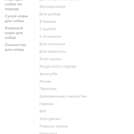
собак по
беззерновой
породе
для шпица
Сухой корм
для собак
в банках
Влажный
с рыбой
корм для
с ягненком
собак
для пожилых
Лакомства
для собак
для взрослых
роял канин
Royal canin стартер
эукануба
монж
проплан
деревенские лакомства
гурман
brit
зоогурман
родные корма
фармина