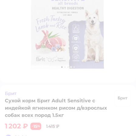
Брит
Сухой корм Брит Adult Sensitive с
Б
индейкой ягненком рисом д/взрослых
собак всех пород 1.5кг
1 202 ₽
15
1 415 ₽
−
%