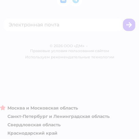
ВКонтакте
Telegram
Оплата Мокка
Политика использования файлов cookie
Одежда для кошек
Аренда торговых помещений
Акции
Сертификат АКИТ
Товары для собак
Горячая линия безопасности
Промокоды
Сертификаты
Корм для собак
Вакансии
Бренды
Обратная связь
Одежда для собак
Контакты
Отзывы
Карта сайта
Ветаптека
© 2026 ООО «ДМ»
Блог
•
Правовые условия пользования сайтом
Магазины сети
Используем рекомендательные технологии
Москва и Московская область
Санкт-Петербург и Ленинградская область
Свердловская область
Краснодарский край