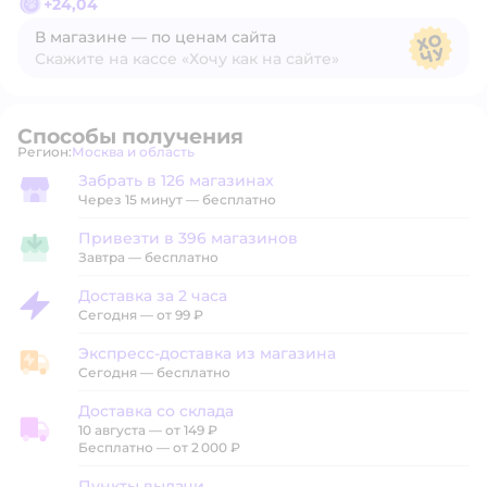
+
24,04
В магазине — по ценам сайта
Скажите на кассе «Хочу как на сайте»
В магазине — по ценам сайта
Способы получения
Регион:
Москва и область
Выбор адреса доставки.
Забрать в 126 магазинах
Забрать в магазине
Через 15 минут — бесплатно
Привезти в 396 магазинов
Привезти в магазин
Завтра
—
бесплатно
Доставка за 2 часа
Доставка за 2 часа
Сегодня
—
от 99 ₽
Экспресс-доставка из магазина
Экспресс-доставка из магазина
Сегодня
—
бесплатно
Доставка со склада
10 августа
—
от 149 ₽
Доставка со склада
Бесплатно — от 2 000 ₽
Пункты выдачи