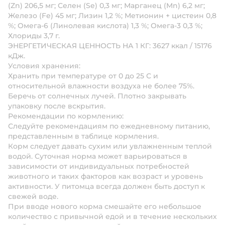
(Zn) 206,5 мг; Селен (Se) 0,3 мг; Марганец (Mn) 6,2 мг;
Железо (Fe) 45 мг; Лизин 1,2 %; Метионин + цистеин 0,8
%; Омега-6 (Линолевая кислота) 1,3 %; Омега-3 0,3 %;
Хлориды 3,7 г.
ЭНЕРГЕТИЧЕСКАЯ ЦЕННОСТЬ НА 1 КГ: 3627 ккал / 15176
кДж.
Условия хранения:
Хранить при температуре от 0 до 25 С и
относительной влажности воздуха не более 75%.
Беречь от солнечных лучей. Плотно закрывать
упаковку после вскрытия.
Рекомендации по кормлению:
Следуйте рекомендациям по ежедневному питанию,
представленным в таблице кормления.
Корм следует давать сухим или увлажненным теплой
водой. Суточная норма может варьироваться в
зависимости от индивидуальных потребностей
животного и таких факторов как возраст и уровень
активности. У питомца всегда должен быть доступ к
свежей воде.
При вводе нового корма смешайте его небольшое
количество с привычной едой и в течение нескольких