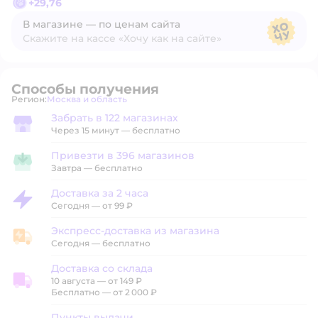
+
29,76
В магазине — по ценам сайта
Скажите на кассе «Хочу как на сайте»
В магазине — по ценам сайта
Способы получения
Регион:
Москва и область
Выбор адреса доставки.
Забрать в 122 магазинах
Забрать в магазине
Через 15 минут — бесплатно
Привезти в 396 магазинов
Привезти в магазин
Завтра
—
бесплатно
Доставка за 2 часа
Доставка за 2 часа
Сегодня
—
от 99 ₽
Экспресс-доставка из магазина
Экспресс-доставка из магазина
Сегодня
—
бесплатно
Доставка со склада
10 августа
—
от 149 ₽
Доставка со склада
Бесплатно — от 2 000 ₽
Пункты выдачи