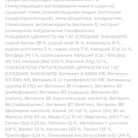
стимулирующих регенерацию кожи и шерсти),
сушеный томат, новозеландская мидия (источник
хондропротекторов), юкка Шидигера, хондроитин,
глюкозамин, антиоксиданты (витамин Е, экстракт
розмарина, натуральные токоферолы).
ПИЩЕВАЯ ЦЕННОСТЬ НА 1 КГ (СРЕДНИЕ ЗНАЧЕНИЯ):
сырой белок 28 %, сырой жир 15 %, влажность 8 %,
сырая клетчатка 3 %, сырая зола 7 %, Кальций (Ca) 1,4 %,
Фосфор (P) 1 %, соотношение Кальций (Ca) / Фосфор
(P) 1,4:1, Натрий (Na) 0,19 %, Магний (Mg) 0,1 %.
ПОКАЗАТЕЛИ ПИТАТЕЛЬНОЙ ЦЕННОСТИ НА 1 КГ
(СРЕДНИЕ ЗНАЧЕНИЯ): Витамин A 10000 МЕ, Витамин
D3 1000 МЕ, Витамин E (α-токоферол) 60 МЕ, Витамины
группы В 2152 мг: Витамин В1 (тиамин), Витамин В2
(рибофлавин), Витамин В3 (ниацин), Витамин В4
(холин), Витамин В5 (пантотеновая кислота), Витамин
В6 (пиридоксин), Витамин В7 (биотин), Витамин В9
(фолиевая кислота), Калий (К) 0,6 %, Цинк (Zn) 90 мг,
Железо (Fe) 60 мг, Медь (Cu) 10 мг, Марганец (Mn) 7 мг,
Селен (Se) 0,25 мг, Лейцин 1,5 %, Метионин + цистеин
0,8 %, Валин 1,5 %, Аргинин 1,65 %, Лизин 1,15 %,
Триптофан 0,24 %, Линолевая кислота (Омега-6) 1,94 %,