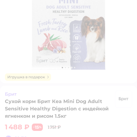
Игрушка в подарок
Брит
Сухой корм Брит Кеа Mini Dog Adult
Б
Sensitive Healthy Digestion с индейкой
ягненком и рисом 1.5кг
1 488 ₽
15
1 751 ₽
−
%