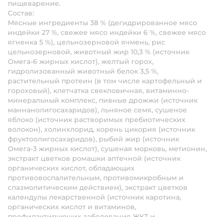
пищеварение.
Состав:
Мясные ингредиенты 38 % (дегидрированное мясо
индейки 27 %, свежее мясо индейки 6 %, свежее мясо
ягненка 5 %), цельнозерновой ячмень, рис
цельнозерновой, животный жир 10,3 % (источник
Омега-6 жирных кислот), желтый горох,
гидролизованный животный белок 3,5 %,
растительный протеин (в том числе картофельный и
гороховый), клетчатка свекловичная, витаминно-
минеральный комплекс, пивные дрожжи (источник
маннанолигосахаридов), льняное семя, сушеное
яблоко (источник растворимых пребиотических
волокон), холинхлорид, корень цикория (источник
фруктоолигосахаридов), рыбий жир (источник
Омега-3 жирных кислот), сушеная морковь, метионин,
экстракт цветков ромашки аптечной (источник
органических кислот, обладающих
противовоспалительным, противомикробным и
спазмолитическим действием), экстракт цветков
календулы лекарственной (источник каротина,
органических кислот и витаминов,
профилактирующих заболевания ЖКТ и