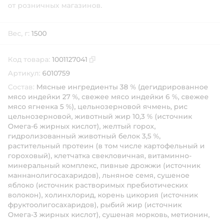
от розничных магазинов.
Вес, г:
1500
Код товара:
1001127041
Скопировать код товара
Артикул:
6010759
Состав:
Мясные ингредиенты 38 % (дегидрированное
мясо индейки 27 %, свежее мясо индейки 6 %, свежее
мясо ягненка 5 %), цельнозерновой ячмень, рис
цельнозерновой, животный жир 10,3 % (источник
Омега-6 жирных кислот), желтый горох,
гидролизованный животный белок 3,5 %,
растительный протеин (в том числе картофельный и
гороховый), клетчатка свекловичная, витаминно-
минеральный комплекс, пивные дрожжи (источник
маннанолигосахаридов), льняное семя, сушеное
яблоко (источник растворимых пребиотических
волокон), холинхлорид, корень цикория (источник
фруктоолигосахаридов), рыбий жир (источник
Омега-3 жирных кислот), сушеная морковь, метионин,