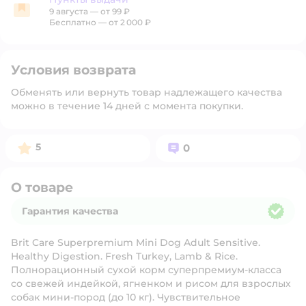
9 августа
—
от 99 ₽
Пункты выдачи
Бесплатно — от 2 000 ₽
Условия возврата
Обменять или вернуть товар надлежащего качества
можно в течение 14 дней с момента покупки.
Рейтинг:
Вопросов:
5
0
О товаре
Гарантия качества
Гарантия качества
Brit Care Superpremium Mini Dog Adult Sensitive.
Healthy Digestion. Fresh Turkey, Lamb & Rice.
Полнорационный сухой корм суперпремиум-класса
со свежей индейкой, ягненком и рисом для взрослых
собак мини-пород (до 10 кг). Чувствительное