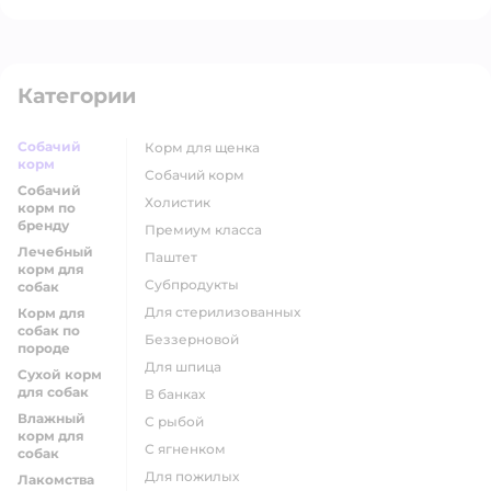
Категории
Собачий
корм для щенка
корм
собачий корм
Собачий
холистик
корм по
бренду
премиум класса
Лечебный
паштет
корм для
субпродукты
собак
для стерилизованных
Корм для
собак по
беззерновой
породе
для шпица
Сухой корм
для собак
в банках
Влажный
с рыбой
корм для
с ягненком
собак
для пожилых
Лакомства