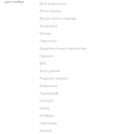
для собак
для взрослых
роял канин
Royal canin стартер
эукануба
монж
проплан
деревенские лакомства
гурман
brit
зоогурман
родные корма
фармина
грандорф
carnica
harty
ройбис
премьер
award