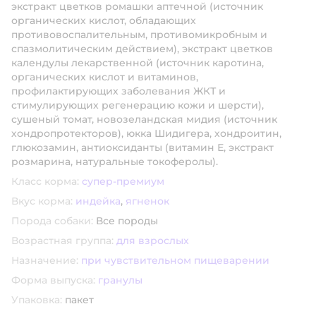
экстракт цветков ромашки аптечной (источник
органических кислот, обладающих
противовоспалительным, противомикробным и
спазмолитическим действием), экстракт цветков
календулы лекарственной (источник каротина,
органических кислот и витаминов,
профилактирующих заболевания ЖКТ и
стимулирующих регенерацию кожи и шерсти),
сушеный томат, новозеландская мидия (источник
хондропротекторов), юкка Шидигера, хондроитин,
глюкозамин, антиоксиданты (витамин Е, экстракт
розмарина, натуральные токоферолы).
Класс корма:
супер-премиум
Вкус корма:
индейка
,
ягненок
Порода собаки:
Все породы
Возрастная группа:
для взрослых
Назначение:
при чувствительном пищеварении
Форма выпуска:
гранулы
Упаковка:
пакет