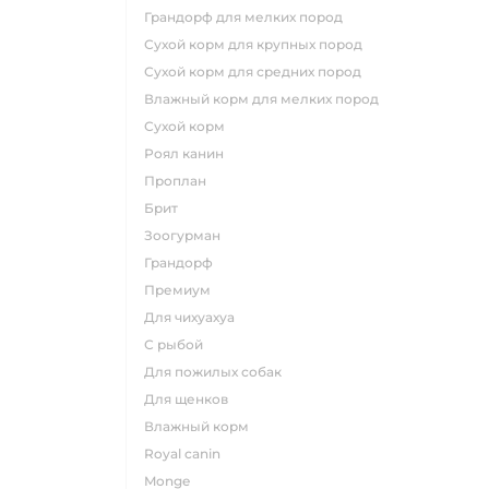
грандорф для мелких пород
сухой корм для крупных пород
сухой корм для средних пород
влажный корм для мелких пород
сухой корм
роял канин
проплан
брит
зоогурман
грандорф
премиум
для чихуахуа
с рыбой
для пожилых собак
для щенков
влажный корм
royal canin
monge