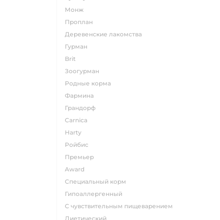
монж
проплан
деревенские лакомства
гурман
brit
зоогурман
родные корма
фармина
грандорф
carnica
harty
ройбис
премьер
award
специальный корм
гипоаллергенный
с чувствительным пищеварением
диетический