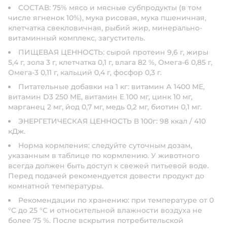
СОСТАВ: 75% мясо и мясные субпродукты (в том
числе ягненок 10%), мука рисовая, мука пшеничная,
клетчатка свекловичная, рыбий жир, минерально-
витаминный комплекс, загуститель.
ПИЩЕВАЯ ЦЕННОСТЬ: сырой протеин 9,6 г, жиры
5,4 г, зола 3 г, клетчатка 0,1 г, влага 82 %, Омега-6 0,85 г,
Омега-3 0,11 г, кальций 0,4 г, фосфор 0,3 г.
Питательные добавки на 1 кг: витамин А 1400 МЕ,
витамин D3 250 МЕ, витамин Е 100 мг, цинк 10 мг,
марганец 2 мг, йод 0,7 мг, медь 0,2 мг, биотин 0,1 мг.
ЭНЕРГЕТИЧЕСКАЯ ЦЕННОСТЬ В 100г: 98 ккал / 410
кДж.
Норма кормления: следуйте суточным дозам,
указанным в таблице по кормлению. У животного
всегда должен быть доступ к свежей питьевой воде.
Перед подачей рекомендуется довести продукт до
комнатной температуры.
Рекомендации по хранению: при температуре от 0
°С до 25 °С и относительной влажности воздуха не
более 75 %. После вскрытия потребительской