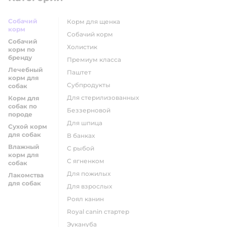
Собачий
корм для щенка
корм
собачий корм
Собачий
холистик
корм по
бренду
премиум класса
Лечебный
паштет
корм для
субпродукты
собак
для стерилизованных
Корм для
собак по
беззерновой
породе
для шпица
Сухой корм
для собак
в банках
Влажный
с рыбой
корм для
с ягненком
собак
для пожилых
Лакомства
для собак
для взрослых
роял канин
Royal canin стартер
эукануба