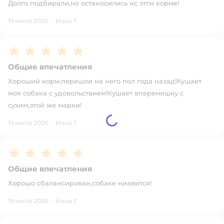
Долго подбирали,но останосились нс этгм корме!
19 июля 2026
·
Инна Г.
Рейтинг:
5
Общие впечатления
Хороший корм,перешли на него пол года назад!Кушает
моя собака с удовольствием!Кушает вперемешку с
сухим,этой же марки!
19 июля 2026
·
Инна Г.
Рейтинг:
5
Общие впечатления
Хорошо сбалансирован,собаке ниавится!
19 июля 2026
·
Инна Г.