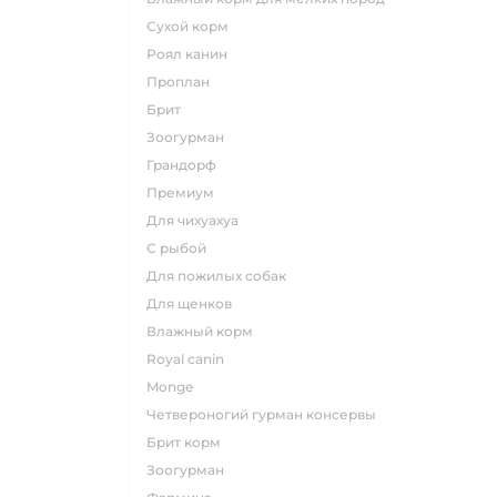
сухой корм
роял канин
проплан
брит
зоогурман
грандорф
премиум
для чихуахуа
с рыбой
для пожилых собак
для щенков
влажный корм
royal canin
monge
четвероногий гурман консервы
брит корм
зоогурман