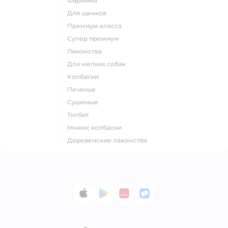
фармина
для щенков
премиум класса
супер премиум
лакомства
для мелких собак
колбаски
печенье
сушеные
титбит
мнямс колбаски
деревенские лакомства
App Store
Google Play
AppGallery
RuStore