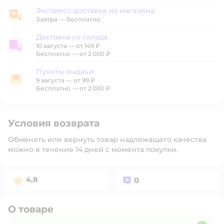
Экспресс-доставка из магазина
Экспресс-доставка из магазина
Завтра
—
бесплатно
Доставка со склада
10 августа
—
от 149 ₽
Доставка со склада
Бесплатно — от 2 000 ₽
Пункты выдачи
9 августа
—
от 99 ₽
Пункты выдачи
Бесплатно — от 2 000 ₽
Условия возврата
Обменять или вернуть товар надлежащего качества
можно в течение 14 дней с момента покупки.
Рейтинг:
Вопросов:
4,8
0
О товаре