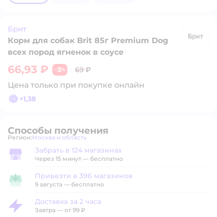
Брит
Корм для собак Brit 85г Premium Dog
Б
всех пород ягненок в соусе
66,93 ₽
3
69 ₽
−
%
Цена только при покупке онлайн
+
1,38
Способы получения
Регион:
Москва и область
Выбор адреса доставки.
Забрать в 124 магазинах
Забрать в магазине
Через 15 минут — бесплатно
Привезти в 396 магазинов
Привезти в магазин
9 августа
—
бесплатно
Доставка за 2 часа
Доставка за 2 часа
Завтра
—
от 99 ₽