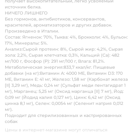
получает высокопитательный, легко усвояемый
источник белка.
НИЧЕГО ЛИШНЕГО
Без гормонов, антибиотиков, консервантов,
красителей, ароматизаторов и других добавок.
Произведено в Италии.
Состав:
Ягненок: 70%, Тыква: 4%, Брокколи: 4%, Бульон:
17%, Минералы: 5%.
Анализ:
Сырой протеин: 8%, Сырой жир: 4,2%, Сырая
зола: 2,2%, Сырая клетчатка: 0,3%, Кальций (Ca): 482
мг/100 г, Фосфор (P): 291 мг/100 г, Влага: 81,2%.
Метаболическая энергия:
833,7 ккал/кг.
Пищевые
добавки (на кг):
Витамин A: 4000 МЕ, Витамин D3: 170
МЕ, Витамин E: 41 мг, Железо: 1,58 мг (Карбонат железа
[II] 3,29 мг), Медь: 0,24 мг (Сульфат меди пентагидрат 1
мг), Марганец: 5,25 мг (Оксид марганца [II] 7 мг), Йод:
0,09 мг (Йодид калия 0,127 мг), Цинк: 6,42 мг (Оксид
цинка 8,1 мг), Селен: 0,0054 мг (Селенит натрия 0,012
мг).
Подходит для стерилизованных и кастрированных
собак
Цены в интернет-магазине могут отличаться