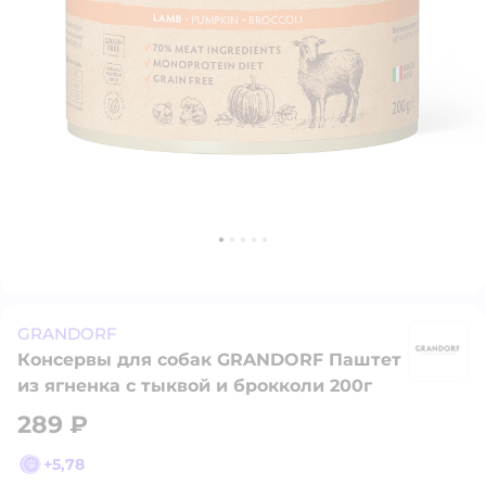
GRANDORF
Консервы для собак GRANDORF Паштет
G
из ягненка с тыквой и брокколи 200г
289 ₽
+
5,78