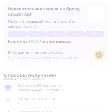
Накопительная скидка на бренд
GRANDORF
Покупайте каждый месяц и растите
скидку.
Как это?
Узнать больше
5
7
9
11
13
%
%
%
%
%
Купите на
3 000 ₽
в этом месяце
В магазине — по ценам сайта
Скажите на кассе «Хочу как на сайте»
В магазине — по ценам сайта
Способы получения
Регион:
Москва и область
Выбор адреса доставки.
Забрать в 58 магазинах
Забрать в магазине
Через 15 минут — бесплатно
Привезти в магазин
Недоступно