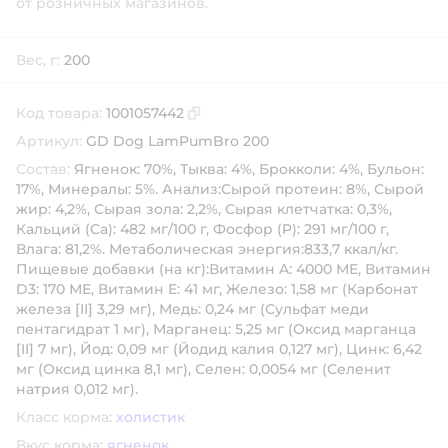
от розничных магазинов.
Вес, г:
200
Код товара:
1001057442
Скопировать код товара
Артикул:
GD Dog LamPumBro 200
Состав:
Ягненок: 70%, Тыква: 4%, Брокколи: 4%, Бульон:
17%, Минералы: 5%. Анализ:Сырой протеин: 8%, Сырой
жир: 4,2%, Сырая зола: 2,2%, Сырая клетчатка: 0,3%,
Кальций (Ca): 482 мг/100 г, Фосфор (P): 291 мг/100 г,
Влага: 81,2%. Метаболическая энергия:833,7 ккал/кг.
Пищевые добавки (на кг):Витамин A: 4000 МЕ, Витамин
D3: 170 МЕ, Витамин E: 41 мг, Железо: 1,58 мг (Карбонат
железа [II] 3,29 мг), Медь: 0,24 мг (Сульфат меди
пентагидрат 1 мг), Марганец: 5,25 мг (Оксид марганца
[II] 7 мг), Йод: 0,09 мг (Йодид калия 0,127 мг), Цинк: 6,42
мг (Оксид цинка 8,1 мг), Селен: 0,0054 мг (Селенит
натрия 0,012 мг).
Класс корма:
холистик
Вкус корма:
ягненок