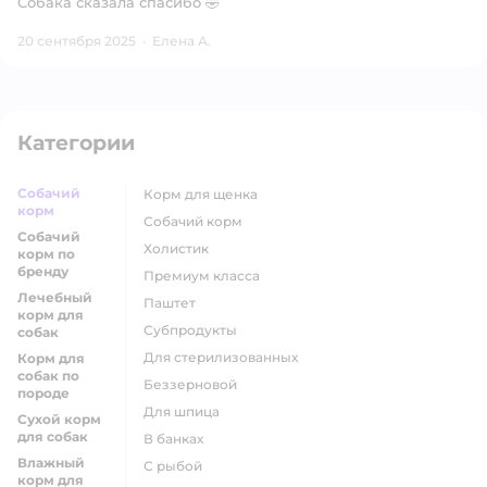
Собака сказала спасибо 🤣
20 сентября 2025
·
Елена А.
Категории
Собачий
корм для щенка
корм
собачий корм
Собачий
холистик
корм по
бренду
премиум класса
Лечебный
паштет
корм для
субпродукты
собак
для стерилизованных
Корм для
собак по
беззерновой
породе
для шпица
Сухой корм
для собак
в банках
Влажный
с рыбой
корм для