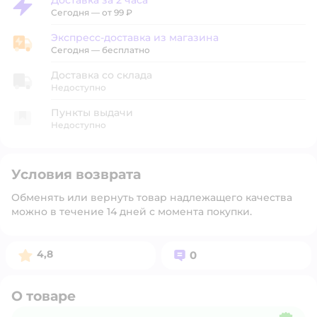
Доставка за 2 часа
Доставка за 2 часа
Сегодня
—
от 99 ₽
Экспресс-доставка из магазина
Экспресс-доставка из магазина
Сегодня
—
бесплатно
Доставка со склада
Недоступно
Пункты выдачи
Недоступно
Условия возврата
Обменять или вернуть товар надлежащего качества
можно в течение 14 дней с момента покупки.
Рейтинг:
Вопросов:
4,8
0
О товаре