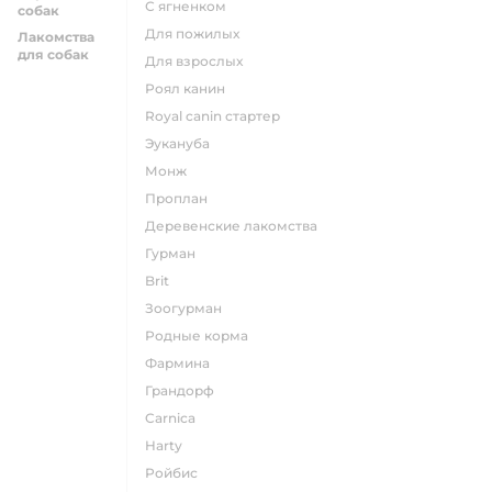
с ягненком
собак
для пожилых
Лакомства
для собак
для взрослых
роял канин
Royal canin стартер
эукануба
монж
проплан
деревенские лакомства
гурман
brit
зоогурман
родные корма
фармина
грандорф
carnica
harty
ройбис