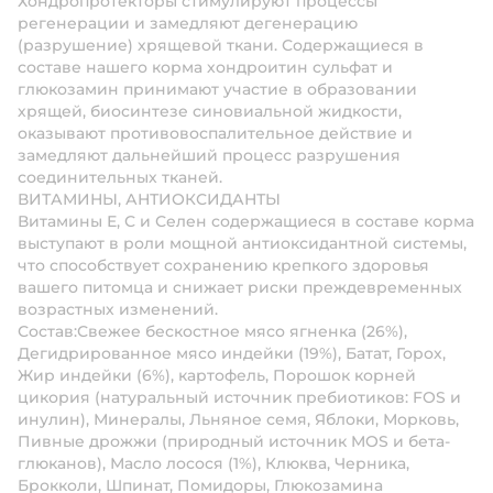
Хондропротекторы стимулируют процессы
регенерации и замедляют дегенерацию
(разрушение) хрящевой ткани. Содержащиеся в
составе нашего корма хондроитин сульфат и
глюкозамин принимают участие в образовании
хрящей, биосинтезе синовиальной жидкости,
оказывают противовоспалительное действие и
замедляют дальнейший процесс разрушения
соединительных тканей.
ВИТАМИНЫ, АНТИОКСИДАНТЫ
Витамины Е, С и Селен содержащиеся в составе корма
выступают в роли мощной антиоксидантной системы,
что способствует сохранению крепкого здоровья
вашего питомца и снижает риски преждевременных
возрастных изменений.
Состав:
Свежее бескостное мясо ягненка (26%),
Дегидрированное мясо индейки (19%), Батат, Горох,
Жир индейки (6%), картофель, Порошок корней
цикория (натуральный источник пребиотиков: FOS и
инулин), Минералы, Льняное семя, Яблоки, Морковь,
Пивные дрожжи (природный источник MOS и бета-
глюканов), Масло лосося (1%), Клюква, Черника,
Брокколи, Шпинат, Помидоры, Глюкозамина