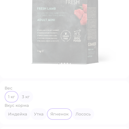
Вес
1 кг
3 кг
Вкус корма
индейка
утка
ягненок
лосось