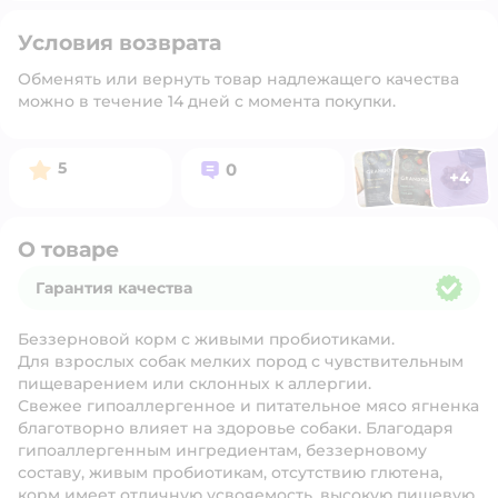
Условия возврата
Обменять или вернуть товар надлежащего качества
можно в течение 14 дней с момента покупки.
Фото п
Фото пользоват
Фото польз
Рейтинг:
Вопросов:
5
0
+
4
Открыть 
О товаре
Гарантия качества
Гарантия качества
Беззерновой корм с живыми пробиотиками.
Для взрослых собак мелких пород с чувствительным
пищеварением или склонных к аллергии.
Свежее гипоаллергенное и питательное мясо ягненка
благотворно влияет на здоровье собаки. Благодаря
гипоаллергенным ингредиентам, беззерновому
составу, живым пробиотикам, отсутствию глютена,
корм имеет отличную усвояемость, высокую пищевую