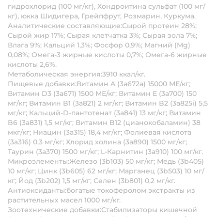
гидрохлорид (100 мг/кг), Хондроитина сульфат (100 мг/
кг), юкка Шидигера, Грейпфрут, Розмарин, Куркума.
Аналитические составляющие:
Сырой протеин 28%;
Сырой жир 17%; Сырая клетчатка 3%; Сырая зола 7%;
Влага 9%; Кальций 1,3%; Фосфор 0,9%; Магний (Mg)
0,08%; Омега-3 жирные кислоты 0,7%; Омега-6 жирные
кислоты 2,6%.
Метаболическая энергия:
3910 ккал/кг.
Пищевые добавки:
Витамин A (3a672a) 15000 МЕ/кг;
Витамин D3 (3а671) 1500 МЕ/кг; Витамин Е (3а700) 150
мг/кг; Витамин B1 (3a821) 2 мг/кг; Витамин B2 (3a825i) 5,5
мг/кг; Кальций-D-пантотенат (3a841) 13 мг/кг; Витамин
B6 (3a831) 1,5 мг/кг; Витамин B12 (цианокобаламин) 38
мкг/кг; Ниацин (3a315) 18,4 мг/кг; Фолиевая кислота
(3a316) 0,3 мг/кг; Хлорид холина (3a890) 1500 мг/кг;
Таурин (3a370) 1500 мг/кг; L-Карнитин (3a910) 100 мг/кг.
Микроэлементы:
Железо (3b103) 50 мг/кг; Медь (3b405)
10 мг/кг; Цинк (3b605) 62 мг/кг; Марганец (3b503) 10 мг/
кг; Йод (3b202) 1,5 мг/кг; Селен (3b801) 0,2 мг/кг.
Антиоксиданты:
богатые токоферолом экстракты из
растительных масел 1000 мг/кг.
Зоотехнические добавки:
Стабилизаторы кишечной