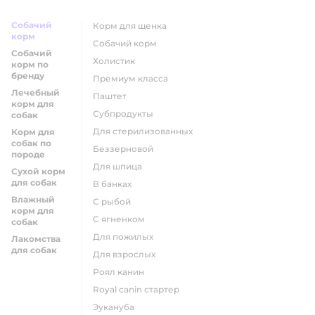
Собачий
корм для щенка
корм
собачий корм
Собачий
холистик
корм по
бренду
премиум класса
Лечебный
паштет
корм для
субпродукты
собак
для стерилизованных
Корм для
собак по
беззерновой
породе
для шпица
Сухой корм
для собак
в банках
Влажный
с рыбой
корм для
с ягненком
собак
для пожилых
Лакомства
для собак
для взрослых
роял канин
Royal canin стартер
эукануба