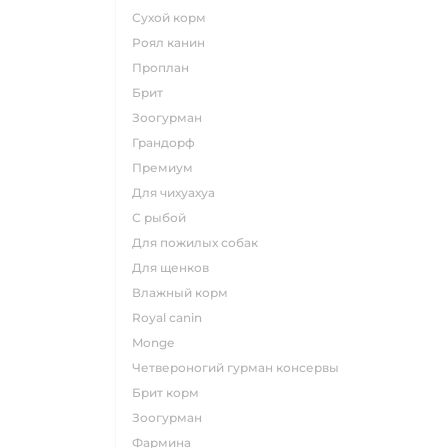
сухой корм
роял канин
проплан
брит
зоогурман
грандорф
премиум
для чихуахуа
с рыбой
для пожилых собак
для щенков
влажный корм
royal canin
monge
четвероногий гурман консервы
брит корм
зоогурман
фармина