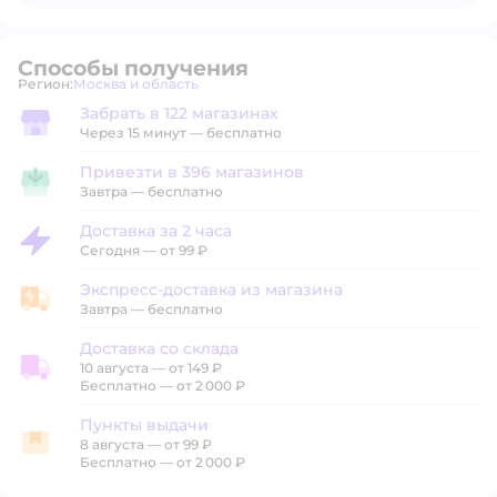
В магазине — по ценам сайта
Способы получения
Регион:
Москва и область
Выбор адреса доставки.
Забрать в 122 магазинах
Забрать в магазине
Через 15 минут — бесплатно
Привезти в 396 магазинов
Привезти в магазин
Завтра
—
бесплатно
Доставка за 2 часа
Доставка за 2 часа
Сегодня
—
от 99 ₽
Экспресс-доставка из магазина
Экспресс-доставка из магазина
Завтра
—
бесплатно
Доставка со склада
10 августа
—
от 149 ₽
Доставка со склада
Бесплатно — от 2 000 ₽
Пункты выдачи
8 августа
—
от 99 ₽
Пункты выдачи
Бесплатно — от 2 000 ₽