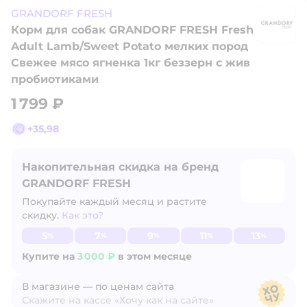
GRANDORF FRESH
Корм для собак GRANDORF FRESH Fresh
G
Adult Lamb/Sweet Potato мелких пород
Свежее мясо ягненка 1кг беззерн с жив
пробиотиками
1 799 ₽
+
35,98
Накопительная скидка на бренд
GRANDORF FRESH
Покупайте каждый месяц и растите
скидку.
Как это?
Узнать больше
5
7
9
11
13
%
%
%
%
%
Купите на
3 000 ₽
в этом месяце
В магазине — по ценам сайта
Скажите на кассе «Хочу как на сайте»