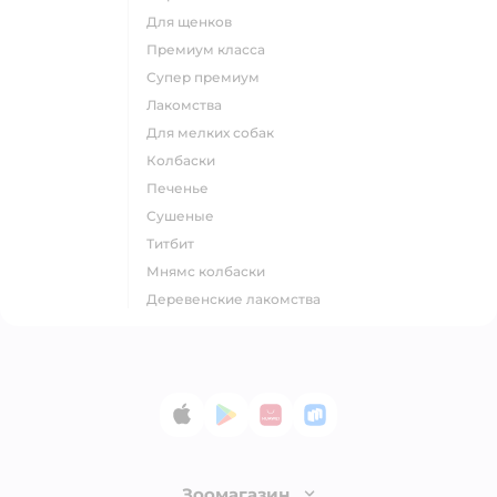
для щенков
премиум класса
супер премиум
лакомства
для мелких собак
колбаски
печенье
сушеные
титбит
мнямс колбаски
деревенские лакомства
App Store
Google Play
AppGallery
RuStore
Зоомагазин