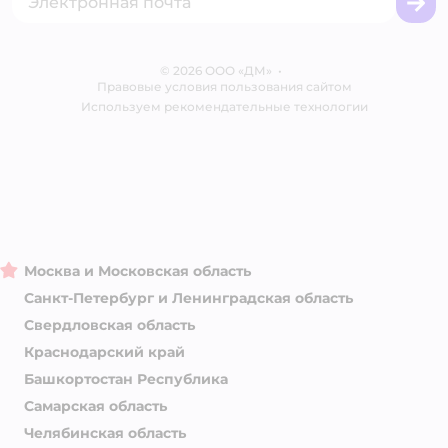
Вакансии
Бренды
Обратная связь
Одежда для собак
Контакты
Отзывы
Карта сайта
Ветаптека
© 2026 ООО «ДМ»
Блог
•
Правовые условия пользования сайтом
Магазины сети
Используем рекомендательные технологии
Москва и Московская область
Санкт-Петербург и Ленинградская область
Свердловская область
Краснодарский край
Башкортостан Республика
Самарская область
Челябинская область