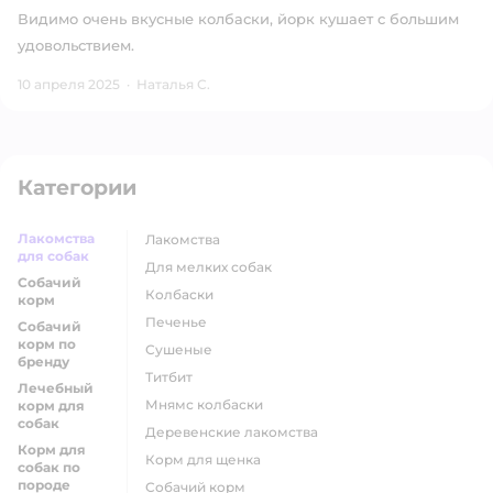
Видимо очень вкусные колбаски, йорк кушает с большим
удовольствием.
10 апреля 2025
·
Наталья С.
Категории
Лакомства
лакомства
для собак
для мелких собак
Собачий
колбаски
корм
печенье
Собачий
корм по
сушеные
бренду
титбит
Лечебный
мнямс колбаски
корм для
собак
деревенские лакомства
Корм для
корм для щенка
собак по
породе
собачий корм