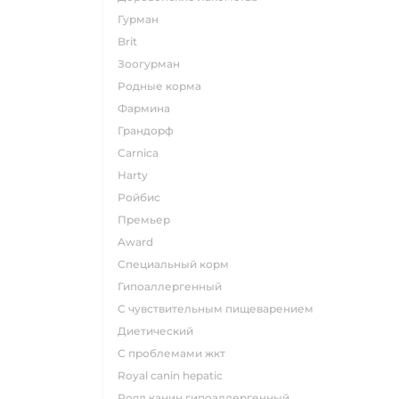
гурман
brit
зоогурман
родные корма
фармина
грандорф
carnica
harty
ройбис
премьер
award
специальный корм
гипоаллергенный
с чувствительным пищеварением
диетический
с проблемами жкт
royal canin hepatic
роял канин гипоаллергенный