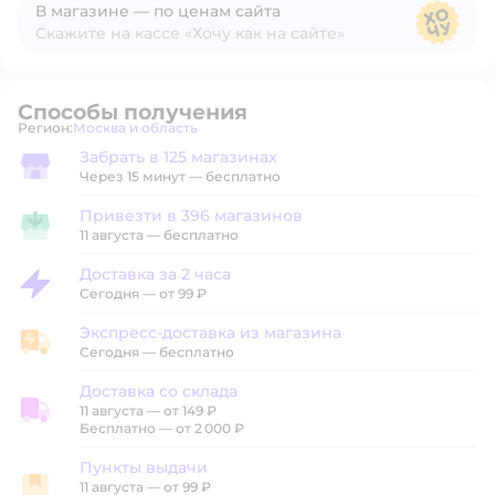
В магазине — по ценам сайта
Скажите на кассе «Хочу как на сайте»
В магазине — по ценам сайта
Способы получения
Регион:
Москва и область
Выбор адреса доставки.
Забрать в 125 магазинах
Забрать в магазине
Через 15 минут — бесплатно
Привезти в 396 магазинов
Привезти в магазин
11 августа
—
бесплатно
Доставка за 2 часа
Доставка за 2 часа
Сегодня
—
от 99 ₽
Экспресс-доставка из магазина
Экспресс-доставка из магазина
Сегодня
—
бесплатно
Доставка со склада
11 августа
—
от 149 ₽
Доставка со склада
Бесплатно — от 2 000 ₽
Пункты выдачи
11 августа
—
от 99 ₽
Пункты выдачи