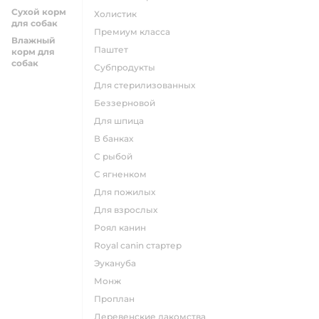
Сухой корм
холистик
для собак
премиум класса
Влажный
паштет
корм для
собак
субпродукты
для стерилизованных
беззерновой
для шпица
в банках
с рыбой
с ягненком
для пожилых
для взрослых
роял канин
Royal canin стартер
эукануба
монж
проплан
деревенские лакомства