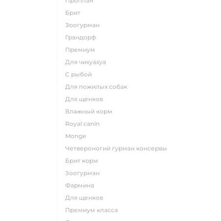
проплан
брит
зоогурман
грандорф
премиум
для чихуахуа
с рыбой
для пожилых собак
для щенков
влажный корм
royal canin
monge
четвероногий гурман консервы
брит корм
зоогурман
фармина
для щенков
премиум класса