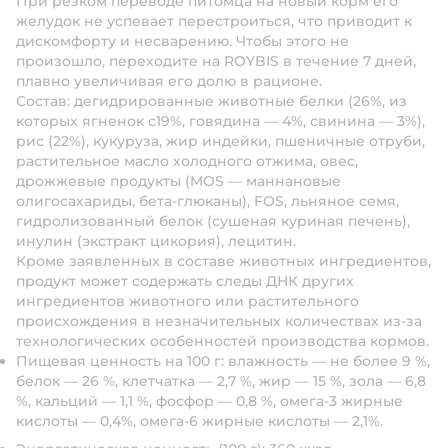
При резком переводе питомца на новый корм его
желудок не успевает перестроиться, что приводит к
дискомфорту и несварению. Чтобы этого не
произошло, переходите на ROYBIS в течение 7 дней,
плавно увеличивая его долю в рационе.
Состав:
дегидрированные животные белки (26%, из
которых ягненок с19%, говядина — 4%, свинина — 3%),
рис (22%), кукуруза, жир индейки, пшеничные отруби,
растительное масло холодного отжима, овес,
дрожжевые продукты (MOS — маннановые
олигосахариды, бета-глюканы), FOS, льняное семя,
гидролизованный белок (сушеная куриная печень),
инулин (экстракт цикория), лецитин.
Кроме заявленных в составе животных ингредиентов,
продукт может содержать следы ДНК других
ингредиентов животного или растительного
происхождения в незначительных количествах из-за
технологических особенностей производства кормов.
Пищевая ценность на 100 г:
влажность — не более 9 %,
белок — 26 %, клетчатка — 2,7 %, жир — 15 %, зола — 6,8
%, кальций — 1,1 %, фосфор — 0,8 %, омега-3 жирные
кислоты — 0,4%, омега-6 жирные кислоты — 2,1%.