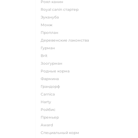
роял канин
Royal canin стартер
эукануба
монж
проплан
деревенские лакомства
гурман
brit
зоогурман
родные корма
фармина
грандорф
carnica
harty
ройбис
премьер
award
специальный корм