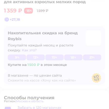
для активных взрослых мелких пород
1 359 ₽
15
1 599 ₽
−
%
+
27,18
Накопительная скидка на бренд
Roybis
Покупайте каждый месяц и растите
скидку.
Как это?
Узнать больше
9
12
15
18
21
%
%
%
%
%
Купите на
1 500 ₽
в этом месяце
В магазине — по ценам сайта
Скажите на кассе «Хочу как на сайте»
В магазине — по ценам сайта
Способы получения
Регион:
Москва и область
Выбор адреса доставки.
Забрать в 120 магазинах