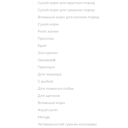
сухой корм для крупных пород
сухой корм для средних пород
влажный корм для мелких пород
сухой корм
роял канин
проплан
брит
зоогурман
грандорф
премиум
для чихуахуа
с рыбой
для пожилых собак
для щенков
влажный корм
royal canin
monge
четвероногий гурман консервы