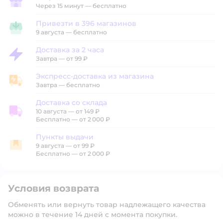
Забрать в магазине
Через 15 минут — бесплатно
Привезти в 396 магазинов
Привезти в магазин
9 августа
—
бесплатно
Доставка за 2 часа
Доставка за 2 часа
Завтра
—
от 99 ₽
Экспресс-доставка из магазина
Экспресс-доставка из магазина
Завтра
—
бесплатно
Доставка со склада
10 августа
—
от 149 ₽
Доставка со склада
Бесплатно — от 2 000 ₽
Пункты выдачи
9 августа
—
от 99 ₽
Пункты выдачи
Бесплатно — от 2 000 ₽
Условия возврата
Обменять или вернуть товар надлежащего качества
можно в течение 14 дней с момента покупки.