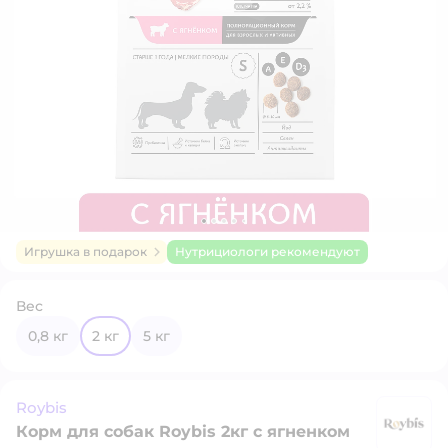
Игрушка в подарок
Нутрициологи рекомендуют
Вес
0,8 кг
2 кг
5 кг
Roybis
Корм для собак Roybis 2кг с ягненком
Ro