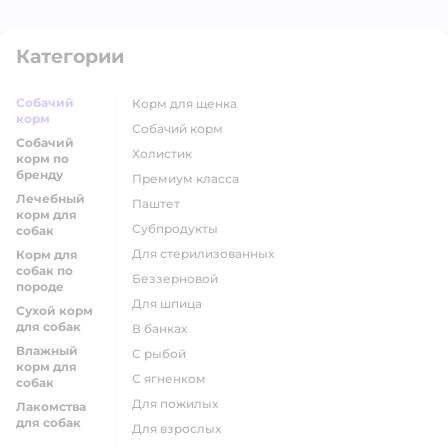
Категории
Собачий
корм для щенка
корм
собачий корм
Собачий
холистик
корм по
бренду
премиум класса
Лечебный
паштет
корм для
субпродукты
собак
для стерилизованных
Корм для
собак по
беззерновой
породе
для шпица
Сухой корм
для собак
в банках
Влажный
с рыбой
корм для
с ягненком
собак
для пожилых
Лакомства
для собак
для взрослых