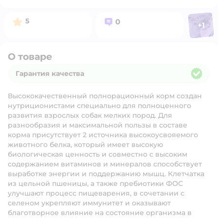
Фото п
Рейтинг:
Вопросов:
5
0
+
1
Откр
О товаре
Гарантия качества
Гарантия качества
Высококачественный полнорационный корм создан
нутриционистами специально для полноценного
развития взрослых собак мелких пород. Для
разнообразия и максимальной пользы в составе
корма присутствует 2 источника высокоусвояемого
животного белка, который имеет высокую
биологическая ценность и совместно с высоким
содержанием витаминов и минералов способствует
выработке энергии и поддержанию мышц. Клетчатка
из цельной пшеницы, а также пребиотики ФОС
улучшают процесс пищеварения, в сочетании с
селеном укрепляют иммунитет и оказывают
благотворное влияние на состояние организма в