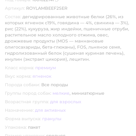
Скопировать код товара
Артикул:
ROYLAMBEEF2SER
Состав:
дегидрированные животные белки (26%, из
которых ягненок с19%, говядина — 4%, свинина — 3%),
рис (22%), кукуруза, жир индейки, пшеничные отруби,
растительное масло холодного отжима, овес,
дрожжевые продукты (MOS — маннановые
олигосахариды, бета-глюканы), FOS, льняное семя,
гидролизованный белок (сушеная куриная печень),
инулин (экстракт цикория), лецитин.
Класс корма:
премиум
Вкус корма:
ягненок
Порода собаки:
Все породы
Группы пород собак:
мелкие
,
миниатюрные
Возрастная группа:
для взрослых
Назначение:
для активных
Форма выпуска:
гранулы
Упаковка:
пакет
Размер упаковки:
средняя