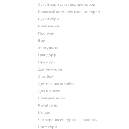
сухой корм для средних пород
влажный корм для мелких пород
сухой корм
роял канин
проплан
брит
зоогурман
грандорф
премиум
для чихуахуа
с рыбой
для пожилых собак
для щенков
влажный корм
royal canin
monge
четвероногий гурман консервы
брит корм