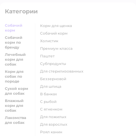
Категории
Собачий
корм для щенка
корм
собачий корм
Собачий
холистик
корм по
бренду
премиум класса
Лечебный
паштет
корм для
субпродукты
собак
для стерилизованных
Корм для
собак по
беззерновой
породе
для шпица
Сухой корм
для собак
в банках
Влажный
с рыбой
корм для
с ягненком
собак
для пожилых
Лакомства
для собак
для взрослых
роял канин