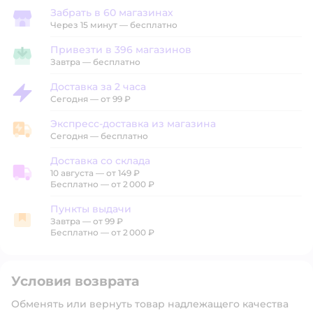
Забрать в 60 магазинах
Забрать в магазине
Через 15 минут — бесплатно
Привезти в 396 магазинов
Привезти в магазин
Завтра
—
бесплатно
Доставка за 2 часа
Доставка за 2 часа
Сегодня
—
от 99 ₽
Экспресс-доставка из магазина
Экспресс-доставка из магазина
Сегодня
—
бесплатно
Доставка со склада
10 августа
—
от 149 ₽
Доставка со склада
Бесплатно — от 2 000 ₽
Пункты выдачи
Завтра
—
от 99 ₽
Пункты выдачи
Бесплатно — от 2 000 ₽
Условия возврата
Обменять или вернуть товар надлежащего качества