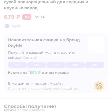
сухой полнорационный для средних и
крупных пород
679 ₽
15
799 ₽
−
%
+
13,58
Накопительная скидка на бренд
Roybis
Покупайте каждый месяц и растите
скидку.
Как это?
Узнать больше
9
12
15
18
21
%
%
%
%
%
Купите на
1 500 ₽
в этом месяце
В магазине — по ценам сайта
Скажите на кассе «Хочу как на сайте»
В магазине — по ценам сайта
Способы получения
Регион:
Москва и область
Выбор адреса доставки.