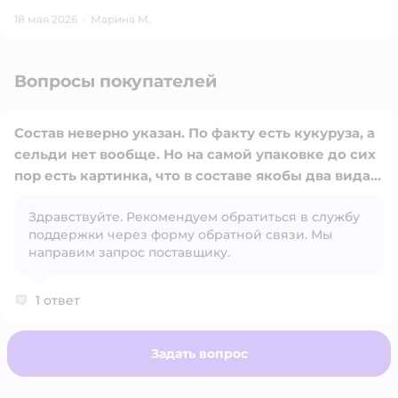
18 мая 2026
·
Марина М.
Вопросы покупателей
Состав неверно указан. По факту есть кукуруза, а
сельди нет вообще. Но на самой упаковке до сих
пор есть картинка, что в составе якобы два вида
рыбы. Исправьте, пожалуйста, описание. У
Здравствуйте. Рекомендуем обратиться в службу
многих собак бывает аллергия на кукурузу.
Открыть вопрос
поддержки через форму обратной связи. Мы
направим запрос поставщику.
1 ответ
Задать вопрос