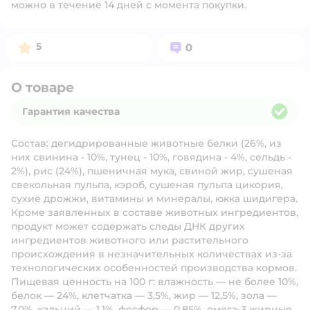
можно в течение 14 дней с момента покупки.
Рейтинг:
Вопросов:
5
0
О товаре
Гарантия качества
Гарантия качества
Состав:
дегидрированные животные белки (26%, из
них свинина - 10%, тунец - 10%, говядина - 4%, сельдь -
2%), рис (24%), пшеничная мука, свиной жир, сушеная
свекольная пульпа, кэроб, сушеная пульпа цикория,
сухие дрожжи, витамины и минералы, юкка шидигера.
Кроме заявленных в составе животных ингредиентов,
продукт может содержать следы ДНК других
ингредиентов животного или растительного
происхождения в незначительных количествах из-за
технологических особенностей производства кормов.
Пищевая ценность на 100 г:
влажность — не более 10%,
белок — 24%, клетчатка — 3,5%, жир — 12,5%, зола —
7,0%, кальций — 1,1%, фосфор — 0,85%, омега-3 жирные