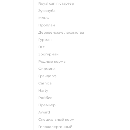
Royal canin стартер
эукануба
монж
проплан
деревенские лакомства
гурман
brit
зоогурман
родные корма
фармина
грандорф
carnica
harty
ройбис
премьер
award
специальный корм
гипоаллергенный