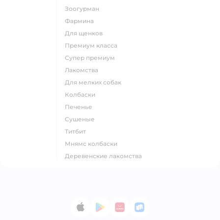
зоогурман
фармина
для щенков
премиум класса
супер премиум
лакомства
для мелких собак
колбаски
печенье
сушеные
титбит
мнямс колбаски
деревенские лакомства
App Store
Google Play
AppGallery
RuStore