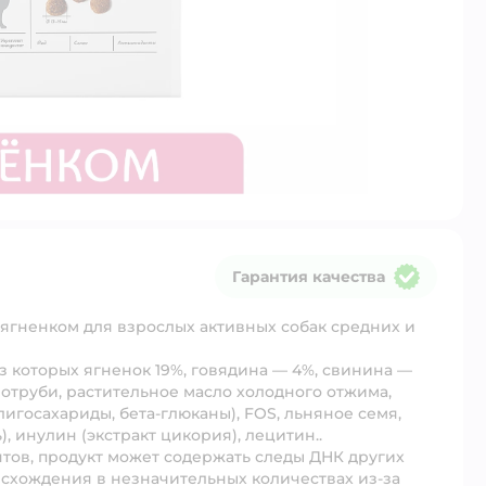
Гарантия качества
Гарантия качества
ягненком для взрослых активных собак средних и
 которых ягненок 19%, говядина — 4%, свинина —
е отруби, растительное масло холодного отжима,
госахариды, бета-глюканы), FOS, льняное семя,
 инулин (экстракт цикория), лецитин..
тов, продукт может содержать следы ДНК других
схождения в незначительных количествах из-за