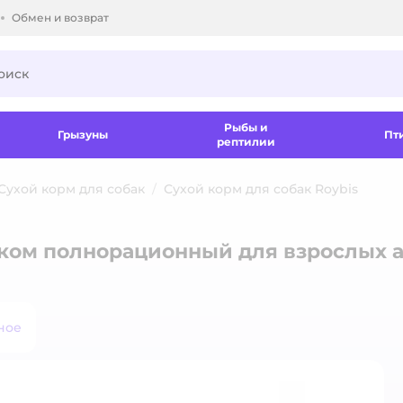
Обмен и возврат
ки.
Рыбы и
Грызуны
Пт
рептилии
Сухой корм для собак
Сухой корм для собак Roybis
ненком полнорационный для взрослых
ное