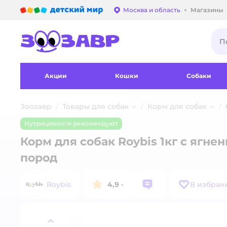
Детский мир
Москва и область
Магазины
Выбор адреса достав
Акции
Кошки
Собаки
Зоозавр
Товары для собак
Корм для собак
Нутрициологи рекомендуют
Корм для собак Roybis 1кг с яг
пород
Roybis
4,9
·
В избран
назад