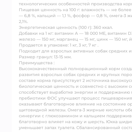
технологических особенностей производства кор
Пищевая ценность на 100 г:
влажность — не более 9
— 6,8 %, кальций — 1,1 %, фосфор — 0,8 %, омега-
2,1%.
Энергетическая ценность (100 г):
360 ккал.
Добавки на 1 кг:
витамин А — 18 000 МЕ, витамин D3 
железо — 150 мг, марганец — 15 мг, цинк — 150 мг, й
Продается в упаковке:
1 кг, 3 кг, 7 кг .
Подходит
для взрослых активных собак средних и
Размер гранул:
13-15 мм.
Преимущества
:
Высококачественный полнорационный корм созд
развития взрослых собак средних и крупных поро
составе корма присутствует 2 источника высокоу
биологическая ценность и совместно с высоким
способствует выработке энергии и поддержанию 
пребиотики ФОС улучшают процесс пищеварения,
оказывают благотворное влияние на состояние о
щитовидной железы. Омега-3 жирные кислоты обе
синергии с глюкозамином и кальцием поддерживаю
благотворно влияет на кожу и шерсть. Юкка шид
уменьшает запах туалета. Сбалансированный сост