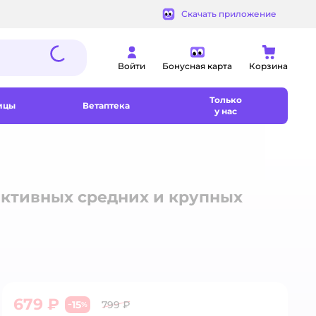
Скачать приложение
Войти
Бонусная карта
Корзина
Только
ицы
Ветаптека
у нас
 активных средних и крупных
679 ₽
15
799 ₽
−
%