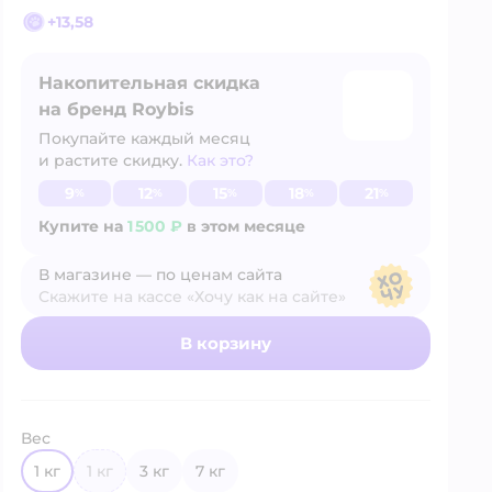
+
13,58
Накопительная скидка
на бренд Roybis
Покупайте каждый месяц
и растите скидку.
Как это?
Узнать больше
9
12
15
18
21
%
%
%
%
%
Купите на
1 500 ₽
в этом месяце
В магазине — по ценам сайта
Скажите на кассе «Хочу как на сайте»
В магазине — по ценам сайта
В корзину
Вес
1 кг
1 кг
3 кг
7 кг