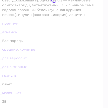
овес, дрожжевые продукты (MOS — маннановые
олигосахариды, бета-глюканы), FOS, льняное семя,
гидролизованный белок (сушеная куриная
печень), инулин (экстракт цикория), лецитин
премиум
ягненок
Все породы
средние
,
крупные
для взрослых
для активных
гранулы
пакет
маленькая
38