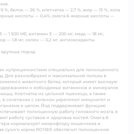
мов.
 %, белок — 26 %, клетчатка — 2,7 %, жир — 15 %, зола
3 жирные кислоты — 0,4%, омега-6 жирные кислоты —
— 1 500 МЕ, витамин Е — 200 мг, медь — 18 мг,
од — 1,8 мг, селен — 0,2 мг, антиоксиданты.
 крупных пород.
ан нутриционистами специально для полноценного
д. Для разнообразия и максимальной пользы в
свояемого животного белка, который имеет высокую
 содержанием н еобходимых витаминов и минералов
мышц. Клетчатка из цельной пшеницы, а также
 в сочетании с селеном укрепляют иммунитет и
рганизма в целом. Йод поддерживает функцию
спечивают полноценную работу головного мозга, в
т работу суставов и здоровье костей. Омега-6
игера нормализует микрофлору кишечника и
ав сухого корма ROYBIS обеспечит полноценное