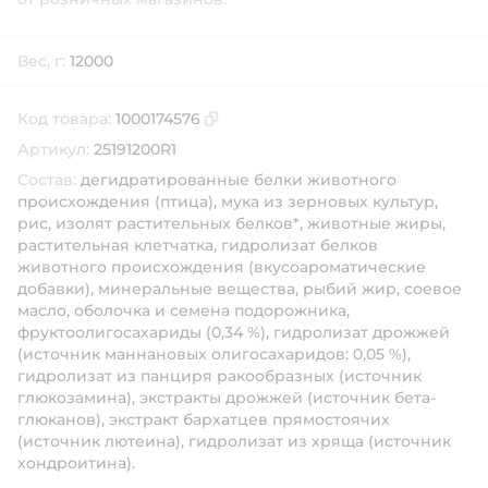
Вес, г:
12000
Код товара:
1000174576
Скопировать код товара
Артикул:
25191200R1
Состав:
дегидратированные белки животного
происхождения (птица), мука из зерновых культур,
рис, изолят растительных белков*, животные жиры,
растительная клетчатка, гидролизат белков
животного происхождения (вкусоароматические
добавки), минеральные вещества, рыбий жир, соевое
масло, оболочка и семена подорожника,
фруктоолигосахариды (0,34 %), гидролизат дрожжей
(источник мaннановых олигосахаридов: 0,05 %),
гидролизат из панциря ракообразных (источник
глюкозамина), экстракты дрожжей (источник бета-
глюканов), экстракт бархатцев прямостоячих
(источник лютеина), гидролизат из хряща (источник
хондроитина).