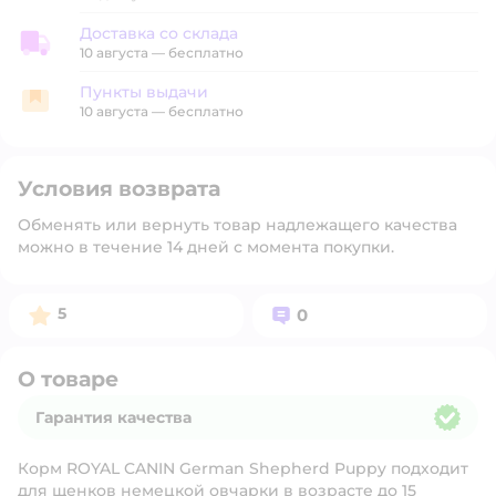
Доставка со склада
Доставка со склада
10 августа
—
бесплатно
Пункты выдачи
Пункты выдачи
10 августа
—
бесплатно
Условия возврата
Обменять или вернуть товар надлежащего качества
можно в течение 14 дней с момента покупки.
Рейтинг:
Вопросов:
5
0
О товаре
Гарантия качества
Гарантия качества
Корм ROYAL CANIN German Shepherd Puppy подходит
для щенков немецкой овчарки в возрасте до 15