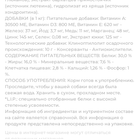
(источник лютеина), гидролизат из хряща (источник
хондроитина).
ДОБАВКИ (в 1 кг): Питательные добавки: Витамин A:
30500 ME, Витамин D3: 800 ME, Витамин E: 620 мг -
Железо: 37 мг, Йод: 3,7 мг, Медь: 11 мг, Марганец: 48 мг,
Цинк: 145 мг, Ceлeн: 0,08 мг, Экстракт юкки: 125 мг -
Технологические добавки: Клиноптилолит осадочного
происхождения: 10 г - Консерванты - Антиокислители.
СОДЕРЖАНИЕ ПИТАТЕЛЬНЫХ ВЕЩЕСТВ: Белки: 30,0 %
- Жиры: 16,0 % - Минеральные вещества: 7,6 % -
Клетчатка пищевая: 2,8 % - Кальций: 1,26 % - Фосфор: 1
%.
СПОСОБ УПОТРЕБЛЕНИЯ: Корм готов к употреблению.
Проследите, чтобы у вашей собаки всегда была
свежая вода. Хранить в сухом, прохладном месте.
*L.I.P.: специально отобранные белки с высокой
степенью усвояемости.
Информация об ингредиентах и нутриентном составе
на сайте является справочной. Вся информация о
продукте представлена непосредственно на упаковке.
Цены в интернет-магазине могут отличаться
от розничных магазинов.