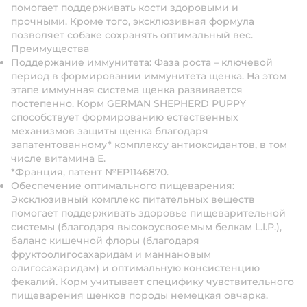
помогает поддерживать кости здоровыми и
прочными. Кроме того, эксклюзивная формула
позволяет собаке сохранять оптимальный вес.
Преимущества
Поддержание иммунитета: Фаза роста – ключевой
период в формировании иммунитета щенка. На этом
этапе иммунная система щенка развивается
постепенно. Корм GERMAN SHEPHERD PUPPY
способствует формированию естественных
механизмов защиты щенка благодаря
запатентованному* комплексу антиоксидантов, в том
числе витамина Е.
*Франция, патент №EP1146870.
Обеспечение оптимального пищеварения:
Эксклюзивный комплекс питательных веществ
помогает поддерживать здоровье пищеварительной
системы (благодаря высокоусвояемым белкам L.I.P.),
баланс кишечной флоры (благодаря
фруктоолигосахаридам и мaннановым
олигосахаридам) и оптимальную консистенцию
фекалий. Корм учитывает специфику чувствительного
пищеварения щенков породы немецкая овчарка.