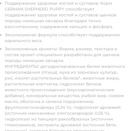
Поддержание здоровья костей и суставов: Корм
GERMAN SHEPHERD PUPPY способствует
поддержанию здоровья костей и суставов щенков
породы немецкая овчарка благодаря точно
рассчитанному содержанию кальция и фосфора.
Эксклюзивная формула способствует поддержанию
идеального веса.
Эксклюзивные крокеты: Форма, размер, текстура и
состав крокет специально разработаны для щенков
породы немецкая овчарка.
ИНГРЕДИЕНТЫ: дегидратированные белки животного
происхождения (птица), мука из зерновых культур,
рис, изолят растительных белков*, животные жиры,
растительная клетчатка, гидролизат белков
животного происхождения (вкусоароматические
добавки), минеральные вещества, рыбий жир, соевое
масло, оболочка и семена подорожника,
фруктоолигосахариды (0,34 %), гидролизат дрожжей
(источник мaннановых олигосахаридов: 0,05 %),
гидролизат из панциря ракообразных (источник
глюкозамина), экстракты дрожжей (источник бета-
глюканов), экстракт бархатцев прямостоячих