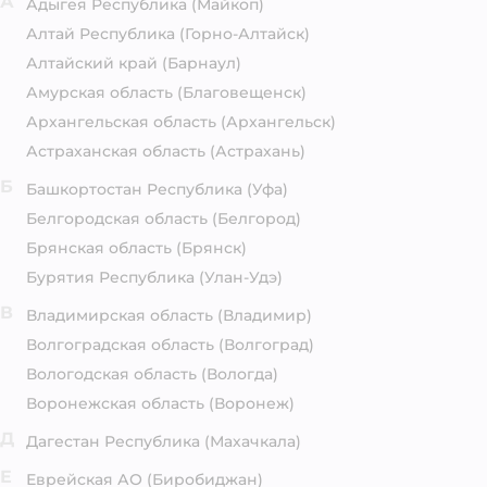
А
Адыгея Республика
(Майкоп)
Алтай Республика
(Горно-Алтайск)
Алтайский край
(Барнаул)
Амурская область
(Благовещенск)
Архангельская область
(Архангельск)
Астраханская область
(Астрахань)
Б
Башкортостан Республика
(Уфа)
Белгородская область
(Белгород)
Брянская область
(Брянск)
Бурятия Республика
(Улан-Удэ)
В
Владимирская область
(Владимир)
Волгоградская область
(Волгоград)
Вологодская область
(Вологда)
Воронежская область
(Воронеж)
Д
Дагестан Республика
(Махачкала)
Е
Еврейская АО
(Биробиджан)