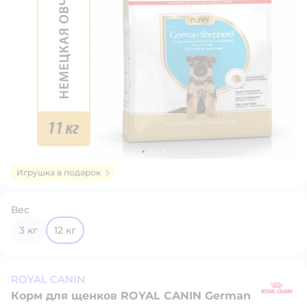
Игрушка в подарок
Вес
3 кг
12 кг
ROYAL CANIN
Корм для щенков ROYAL CANIN German
R