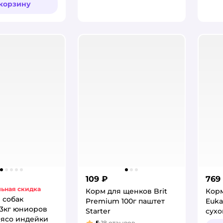
 корзину
109 ₽
769
ьная скидка
Корм для щенков Brit
Кор
 собак
Premium 100г паштет
Euka
3кг юниоров
Starter
сухо
мясо индейки
5
18
отзывов