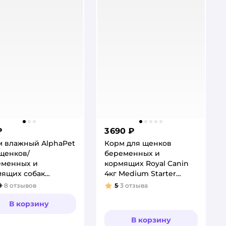
₽
3 690 ₽
м влажный AlphaPet
Корм для щенков
щенков/
беременных и
еменных и
кормящих Royal Canin
мящих собак
4кг Medium Starter
erpremium ягненок
средних сухой
9
8
отзывов
5
3
отзыва
тинг:
Рейтинг:
рковь 100г
В корзину
В корзину