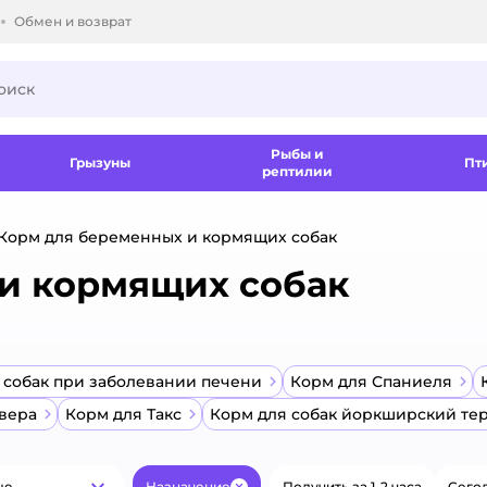
Обмен и возврат
ки.
Рыбы и
Грызуны
Пт
рептилии
Корм для беременных и кормящих собак
и кормящих собак
 собак при заболевании печени
Корм для Спаниеля
ивера
Корм для Такс
Корм для собак йоркширский те
ые
Назначение
Получить за 1-2 часа
Сегод