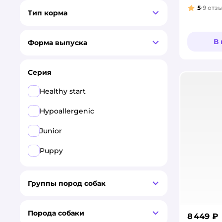
5
9
отз
Рейтинг
Тип корма
В
Форма выпуска
Серия
Healthy start
Hypoallergenic
Junior
Puppy
Группы пород собак
Порода собаки
8 449 ₽