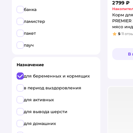
2 799 ₽
Четвероногий Гурман
Накопител
банка
Корм дл
Все
PREMIER 
ламистер
мясо ин
AlphaPet
пакет
5
11
отз
Рейтинг
DOCTRINE
пауч
В
ENSO
Назначение
Eukanuba
для беременных и кормящих
Farmina
в период выздоровления
Harty
для активных
Molina
для вывода шерсти
PREMIER
для домашних
PRO PLAN