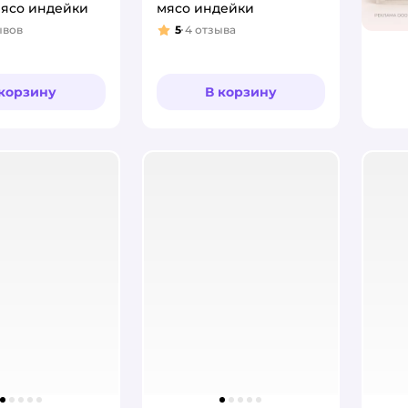
мясо индейки
мясо индейки
ывов
5
4
отзыва
:
Рейтинг:
 корзину
В корзину