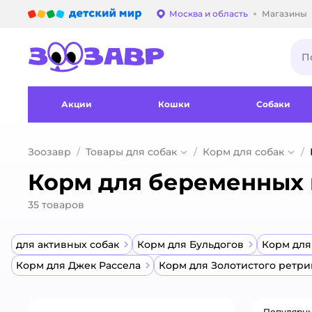
Детский мир
Москва и область
Магазины
Выбор адреса достав
Акции
Кошки
Собаки
Зоозавр
Товары для собак
Корм для собак
Корм для беременных 
35
товаров
для активных собак
Корм для Бульдогов
Корм для
Корм для Джек Рассела
Корм для Золотистого ретр
Популярн