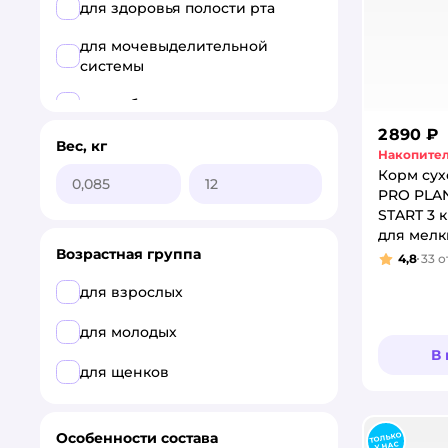
для здоровья полости рта
ROYAL CANIN
для мочевыделительной
Roybis
системы
Брит
для набора веса
2 890 ₽
Родные корма
для привередливых
Вес, кг
Накопител
Корм сух
Четвероногий Гурман
для профилактики стресса
PRO PLA
START 3 
для стерилизованных и
для мелк
кастрированных
Возрастная группа
карликов
4,8
33
о
Рейтинг
лечебный
для взрослых
поддерживающие функции
для молодых
мозга
В
для щенков
полнорационный
при МКБ
Особенности состава