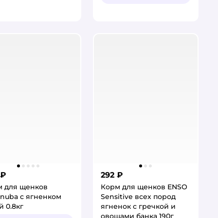
 ₽
292 ₽
м для щенков
Корм для щенков ENSO
nuba с ягненком
Sensitive всех пород
й 0.8кг
ягненок с гречкой и
овощами банка 190г