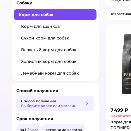
Собаки
Возрастная
Корм для собак
Корм для щенков
Сухой корм для собак
Влажный корм для собак
Холистик корм для собак
Лечебный корм для собак
Способ получения
Способ получения
Способ получения
Выберите адрес или магазин
7 499 ₽
Накопител
Срок получения
Корм для
PREMIER 
за 1-2 часа
сегодня или завтра