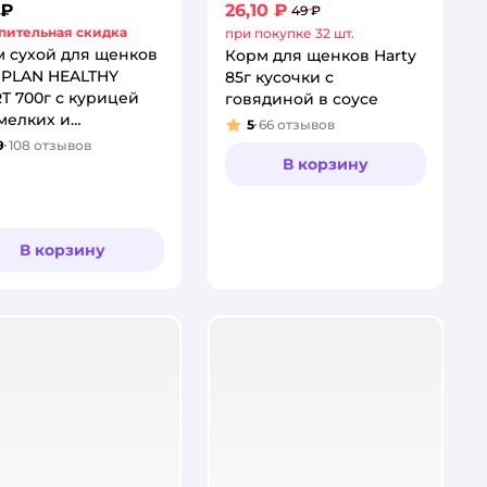
 ₽
26,10 ₽
49 ₽
пительная скидка
при покупке 32 шт.
 сухой для щенков
Корм для щенков Harty
 PLAN HEALTHY
85г кусочки с
T 700г с курицей
говядиной в соусе
мелких и
5
66
отзывов
Рейтинг:
иковых пород
9
108
отзывов
тинг:
В корзину
В корзину