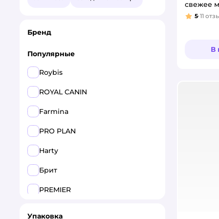
свежее 
5
11
отз
Рейтинг
Бренд
В
Популярные
Roybis
ROYAL CANIN
Farmina
PRO PLAN
Harty
Брит
PREMIER
Eukanuba
Упаковка