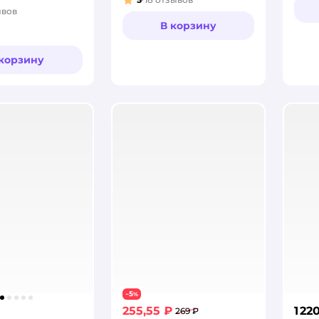
Рейтинг:
ывов
:
В корзину
 корзину
5
−
%
255,55 ₽
1 22
269 ₽