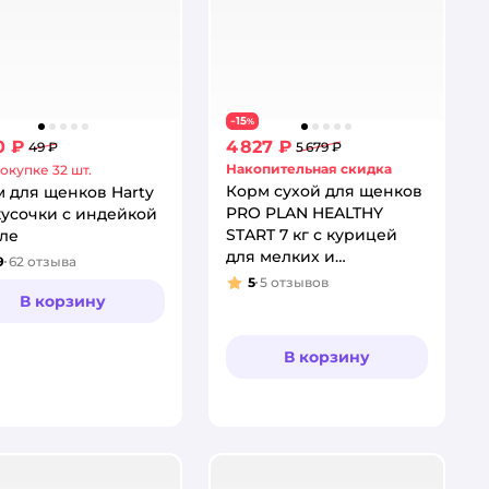
15
−
%
0 ₽
4 827 ₽
49 ₽
5 679 ₽
Накопительная скидка
окупке 32 шт.
Корм сухой для щенков
 для щенков Harty
PRO PLAN HEALTHY
кусочки с индейкой
START 7 кг с курицей
ле
для мелких и
9
62
отзыва
тинг:
карликовых пород
5
5
отзывов
Рейтинг:
В корзину
В корзину