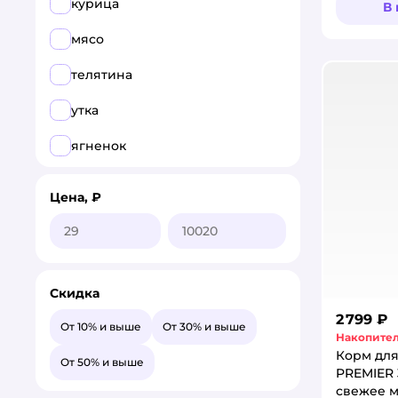
курица
В
мясо
телятина
утка
ягненок
Цена, ₽
Скидка
2 799 ₽
От 10% и выше
От 30% и выше
Накопител
Корм для
От 50% и выше
PREMIER 
свежее 