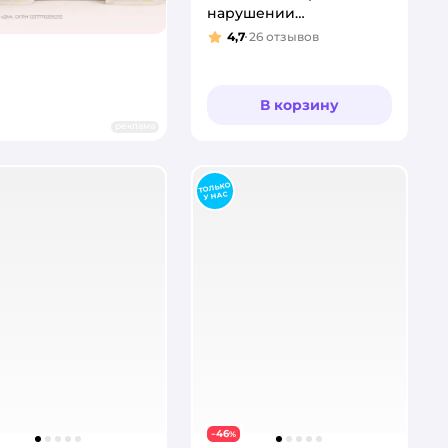
нарушении
пищеварения 2.5кг
4,7
26
отзывов
Рейтинг:
В корзину
реклама
46
−
%