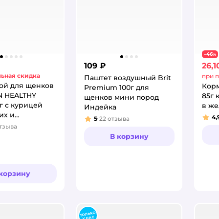
46
−
%
109 ₽
26,1
ьная скидка
при п
Паштет воздушный Brit
ой для щенков
Корм
Premium 100г для
N HEALTHY
85г 
щенков мини пород
кг с курицей
в же
Индейка
их и
4,
5
22
отзыва
Рей
Рейтинг:
ых пород
тзыва
:
В корзину
 корзину