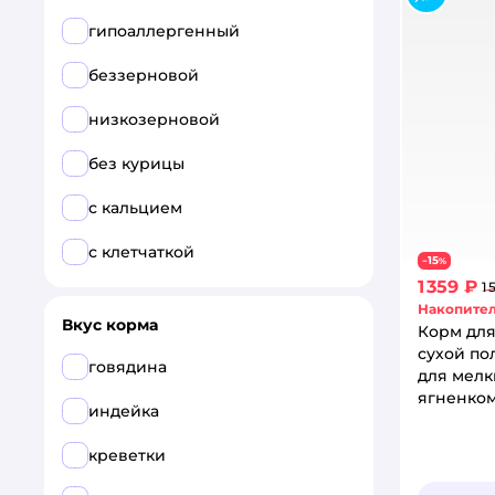
при аллергии и заболеваниях
кожи
гипоаллергенный
при диабете
беззерновой
при заболеваниях ЖКТ
низкозерновой
при заболеваниях печени
без курицы
при заболеваниях почек
с кальцием
при заболеваниях суставов
с клетчаткой
15
−
%
1 359 ₽
1 
при избыточном весе
Накопител
Вкус корма
Корм для
при чувствительном
сухой п
пищеварении
говядина
для мелк
ягненком
индейка
креветки