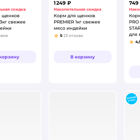
1 249 ₽
749
ьная скидка
Накопительная скидка
Нако
я щенков
Корм для щенков
Корм
3кг свежее
PREMIER 1кг свежее
PRO
дейки
мясо индейки
STAR
для 
ывов
5
23
отзыва
:
Рейтинг:
карл
4,
Рей
 корзину
В корзину