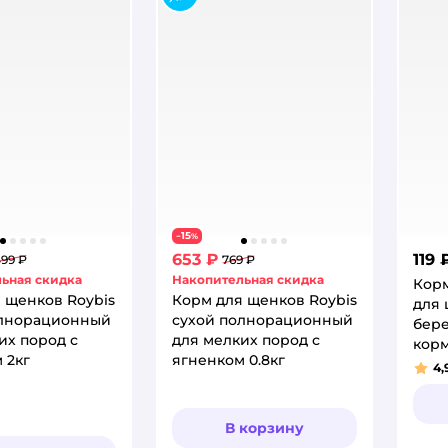
15
−
%
653 ₽
119 
599 ₽
769 ₽
ьная скидка
Накопительная скидка
Кор
 щенков Roybis
Корм для щенков Roybis
для 
олнорационный
сухой полнорационный
бер
их пород с
для мелких пород с
кор
 2кг
ягненком 0.8кг
Sup
4,
Рей
и мо
В корзину