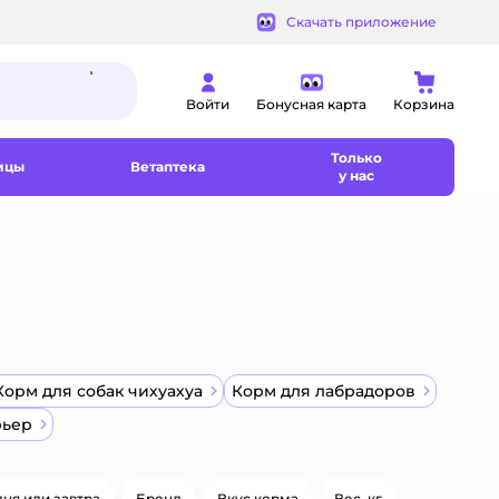
Скачать приложение
Войти
Бонусная карта
Корзина
Только
ицы
Ветаптека
у нас
Корм для собак чихуахуа
Корм для лабрадоров
рьер
ня или завтра
Бренд
Вкус корма
Вес, кг