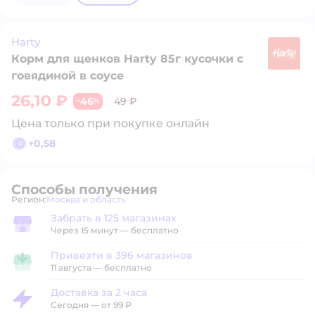
Harty
Корм для щенков Harty 85г кусочки с
Ha
говядиной в соусе
26,10 ₽
46
49 ₽
−
%
Цена только при покупке онлайн
+
0,58
Способы получения
Регион:
Москва и область
Выбор адреса доставки.
Забрать в 125 магазинах
Забрать в магазине
Через 15 минут — бесплатно
Привезти в 396 магазинов
Привезти в магазин
11 августа
—
бесплатно
Доставка за 2 часа
Доставка за 2 часа
Сегодня
—
от 99 ₽