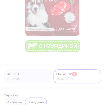
По 1 шт.
По 32 шт.
%
29 ₽/шт.
26,10 ₽/шт.
Вариант
индейка
говядина