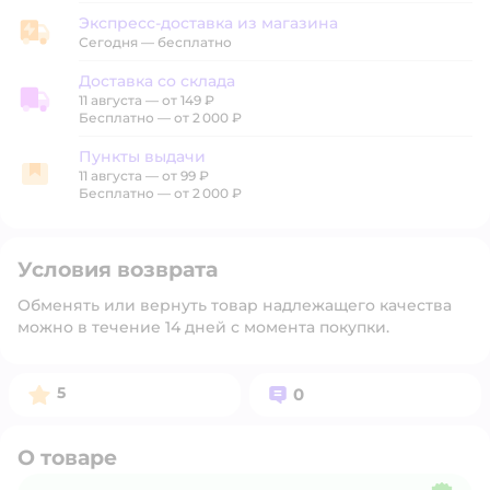
Экспресс-доставка из магазина
Экспресс-доставка из магазина
Сегодня
—
бесплатно
Доставка со склада
11 августа
—
от 149 ₽
Доставка со склада
Бесплатно — от 2 000 ₽
Пункты выдачи
11 августа
—
от 99 ₽
Пункты выдачи
Бесплатно — от 2 000 ₽
Условия возврата
Обменять или вернуть товар надлежащего качества
можно в течение 14 дней с момента покупки.
Рейтинг:
Вопросов:
5
0
О товаре