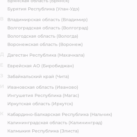
Брянская область
(Брянск)
Бурятия Республика
(Улан-Удэ)
В
Владимирская область
(Владимир)
Волгоградская область
(Волгоград)
Вологодская область
(Вологда)
Воронежская область
(Воронеж)
Д
Дагестан Республика
(Махачкала)
Е
Еврейская АО
(Биробиджан)
З
Забайкальский край
(Чита)
И
Ивановская область
(Иваново)
Ингушетия Республика
(Магас)
Иркутская область
(Иркутск)
К
Кабардино-Балкарская Республика
(Нальчик)
Калининградская область
(Калининград)
Калмыкия Республика
(Элиста)