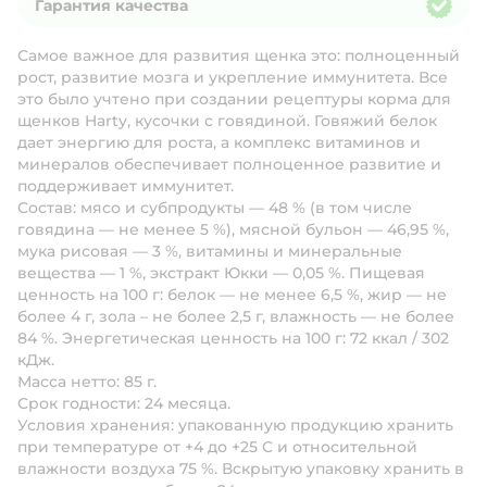
Гарантия качества
Гарантия качества
Самое важное для развития щенка это: полноценный
рост, развитие мозга и укрепление иммунитета. Все
это было учтено при создании рецептуры корма для
щенков Harty, кусочки с говядиной. Говяжий белок
дает энергию для роста, а комплекс витаминов и
минералов обеспечивает полноценное развитие и
поддерживает иммунитет.
Состав:
мясо и субпродукты — 48 % (в том числе
говядина — не менее 5 %), мясной бульон — 46,95 %,
мука рисовая — 3 %, витамины и минеральные
вещества — 1 %, экстракт Юкки — 0,05 %.
Пищевая
ценность на 100 г:
белок — не менее 6,5 %, жир — не
более 4 г, зола – не более 2,5 г, влажность — не более
84 %.
Энергетическая ценность на 100 г:
72 ккал / 302
кДж.
Масса нетто:
85 г.
Срок годности:
24 месяца.
Условия хранения:
упакованную продукцию хранить
при температуре от +4 до +25 С и относительной
влажности воздуха 75 %. Вскрытую упаковку хранить в