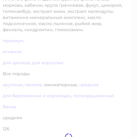
морковь, кабачок, крупа гречневая, фукус, цикорий,
топинамбур, экстракт юкки, экстракт календулы,
витаминно-минеральный комплекс, масло
подсолнечное, масло льняное, рыбий жир,
фенхель, хондроитин, глюкозамин.
премиум
ягненок
для щенков
,
для взрослых
Все породы
крупные
,
мелкие
,
миниатюрные,
средние
для беременных и кормящих
,
полнорационный
банка
средняя
126