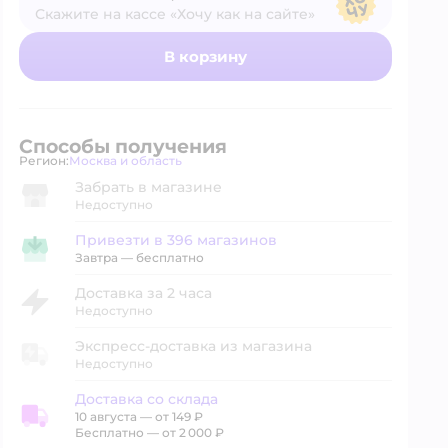
Скажите на кассе «Хочу как на сайте»
В магазине — по ценам сайта
В корзину
Способы получения
Регион:
Москва и область
Выбор адреса доставки.
Забрать в магазине
Недоступно
Привезти в 396 магазинов
Привезти в магазин
Завтра
—
бесплатно
Доставка за 2 часа
Недоступно
Экспресс-доставка из магазина
Недоступно
Доставка со склада
10 августа
—
от 149 ₽
Доставка со склада
Бесплатно — от 2 000 ₽