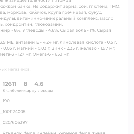
тов жизнедеятельности питомца
аждой банке. Не содержит зерна, сои, глютена, ГМО.
а, морковь, кабачок, крупа гречневая, фукус,
алендулы, витаминно-минеральный комплекс, масло
ь, хондроитин, глюкозамин.
жир - 8%, Углеводы - 4,6%, Сырая зола - 1%, Сырая
,9 МЕ, витамин Е - 4,24 мг, линолевая кислота - 0,5 г,
- 0,05 г, магний - 0,03 г, цинк - 2,35 г, железо - 1,97 мг,
мега-3 - 127 мг, Омега-6 - 653 мг.
ных магазинов.
126
11
8
4.6
Ккал
белки
жиры
углеводы
190
1001124005
020/606397
Ягненок, филе индейки, куриное филе, тыква,