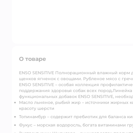
О товаре
ENSO SENSITIVE Полнорационный влажный корм д
щенков ягненок с овощами. Рубленое мясо с греч
ENSO SENSITIVE – особая коллекция профилактиче
поддержания здоровья собак всех пород.Линейк
функциональных добавок ENSO SENSITIVE, необхо
Масло льняное, рыбий жир – источники жирных к
красоту шерсти
Топинамбур – содержит пребиотик для баланса 
Фукус – морская водоросль, богата витаминами г