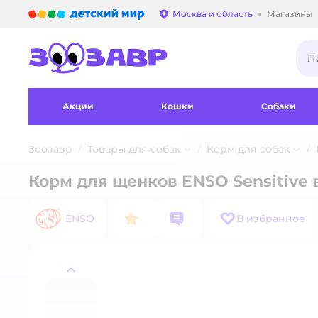
Детский мир
Москва и область
Магазины
Выбор адреса достав
Акции
Кошки
Собаки
Зоозавр
Товары для собак
Корм для собак
Корм для щенков ENSO Sensitive 
ENSO
В избранное
назад