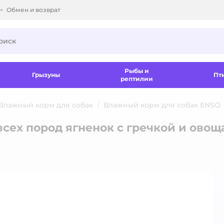
Обмен и возврат
ки.
Рыбы и
Грызуны
Пт
рептилии
Влажный корм для собак
Влажный корм для собак ENSO
всех пород ягненок с гречкой и овощ