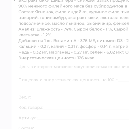
Экстракт юкки Шидигера – снижает запах продук
90% нежного филейного мяса без субпродуктов в к
Состав:
Ягненок, филе индейки, куриное филе, тыкв
цикорий, топинамбур, экстракт юкки, экстракт к
подсолнечное, масло льняное, рыбий жир, фенхел
Анализ:
Влажность - 74%, Сырой белок - 11%, Сырой 
клетчатка - 1,2%.
Добавки на 1 кг:
Витамин А - 376 МЕ, витамин D3 - 23
кальций - 0,2 г, калий - 0,31 г, фосфор - 0,14 г, натрий 
медь - 0,32 мг, марганец - 0,27 мг, селен - 6,02 мкг, О
Энергетическая ценность:
126 ккал
Цены в интернет-магазине могут отличаться от рознич
Пищевая и энергетическая ценность на 100 г:
Вес, г:
Код товара:
Артикул:
Состав: