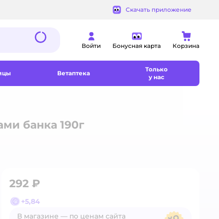
Скачать приложение
Войти
Бонусная карта
Корзина
Только
ицы
Ветаптека
у нас
ами банка 190г
292 ₽
+
5,84
В магазине — по ценам сайта