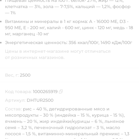
Пищевая ценность на 100 г: белок- 27%, жир — 12%,
клетчатка — 3%, зола — 7-7,5%, кальций — 1,2%, фосфор
— 1%
Витамины и минералы в 1 кг корма: А - 16000 МЕ, D3 -
950 МE, E - 200 мг, калий - 600 мг, цинк - 120 мг, медь - 18
мг, марганец -10 мг
Энергетическая ценность: 356 ккал/100г, 1490 кДж/100г
Цены в интернет-магазине могут отличаться
от розничных магазинов.
Вес, г:
2500
Код товара:
1000265919
Скопировать код товара
Артикул:
DHTUR2500
Состав:
рис – 40 %, дегидрированные мясо и
мясопродукты – 30 % (индейка – 15 %, курица – 15 %),
ячмень – 20 %, жир индейки/курицы – 6 %, льняное
семя – 3,2 %, печеночный гидролизат – 3 %, масло
лосося – 1,5 %, витаминно-минеральный премикс – 1,3