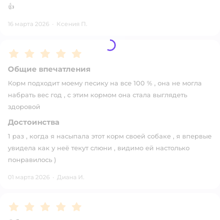
👍
16 марта 2026
·
Ксения П.
Рейтинг:
5
Общие впечатления
Корм подходит моему песику на все 100 % , она не могла
набрать вес год , с этим кормом она стала выглядеть
здоровой
Достоинства
1 раз , когда я насыпала этот корм своей собаке , я впервые
увидела как у неё текут слюни , видимо ей настолько
понравилось )
01 марта 2026
·
Диана И.
Рейтинг:
5