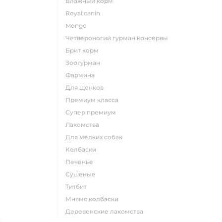
влажный корм
royal canin
monge
четвероногий гурман консервы
брит корм
зоогурман
фармина
для щенков
премиум класса
супер премиум
лакомства
для мелких собак
колбаски
печенье
сушеные
титбит
мнямс колбаски
деревенские лакомства