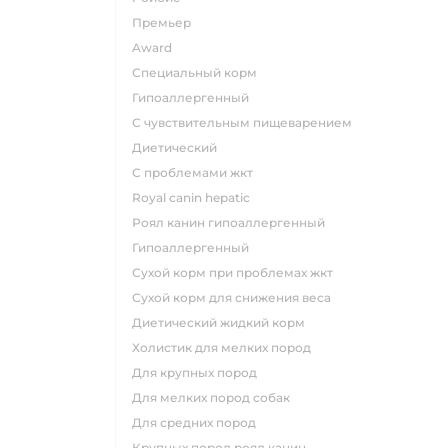
премьер
award
специальный корм
гипоаллергенный
с чувствительным пищеварением
диетический
с проблемами жкт
royal canin hepatic
роял канин гипоаллергенный
гипоаллергенный
сухой корм при проблемах жкт
сухой корм для снижения веса
диетический жидкий корм
холистик для мелких пород
для крупных пород
для мелких пород собак
для средних пород
крупных пород роял канин