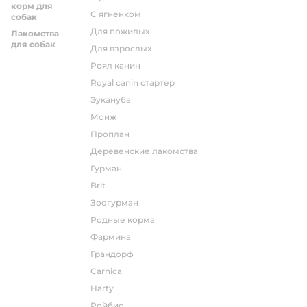
корм для
с ягненком
собак
для пожилых
Лакомства
для собак
для взрослых
роял канин
Royal canin стартер
эукануба
монж
проплан
деревенские лакомства
гурман
brit
зоогурман
родные корма
фармина
грандорф
carnica
harty
ройбис