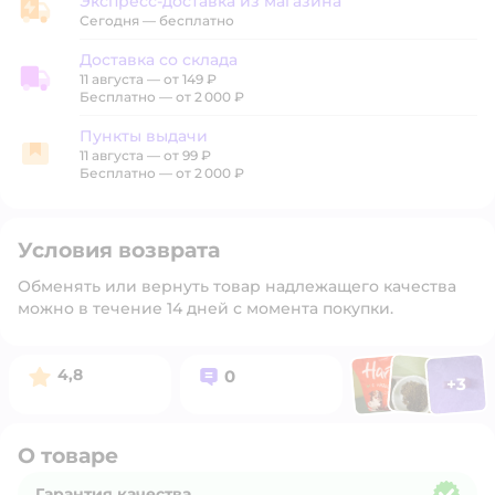
Экспресс-доставка из магазина
Экспресс-доставка из магазина
Сегодня
—
бесплатно
Доставка со склада
11 августа
—
от 149 ₽
Доставка со склада
Бесплатно — от 2 000 ₽
Пункты выдачи
11 августа
—
от 99 ₽
Пункты выдачи
Бесплатно — от 2 000 ₽
Условия возврата
Обменять или вернуть товар надлежащего качества
можно в течение 14 дней с момента покупки.
Фото п
Фото пользоват
Фото польз
Рейтинг:
Вопросов:
4,8
0
+
3
Открыть 
О товаре
Гарантия качества