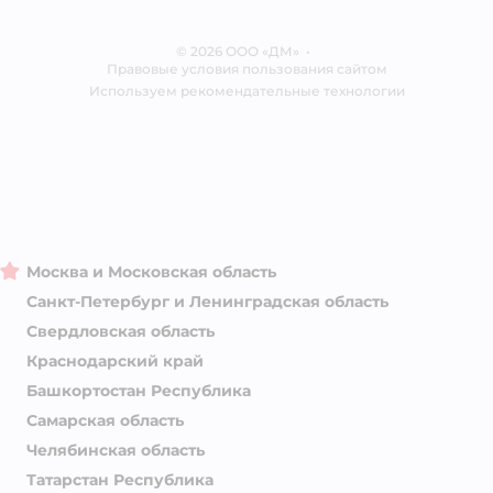
Одежда для собак
Контакты
Отзывы
Карта сайта
Ветаптека
© 2026 ООО «ДМ»
Блог
•
Правовые условия пользования сайтом
Магазины сети
Используем рекомендательные технологии
Москва и Московская область
Санкт-Петербург и Ленинградская область
Свердловская область
Краснодарский край
Башкортостан Республика
Самарская область
Челябинская область
Татарстан Республика