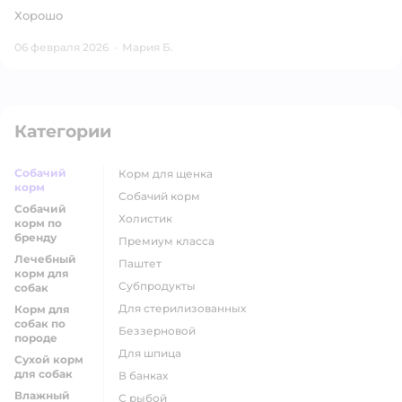
Хорошо
06 февраля 2026
·
Мария Б.
Категории
Собачий
корм для щенка
корм
собачий корм
Собачий
холистик
корм по
бренду
премиум класса
Лечебный
паштет
корм для
субпродукты
собак
для стерилизованных
Корм для
собак по
беззерновой
породе
для шпица
Сухой корм
для собак
в банках
Влажный
с рыбой