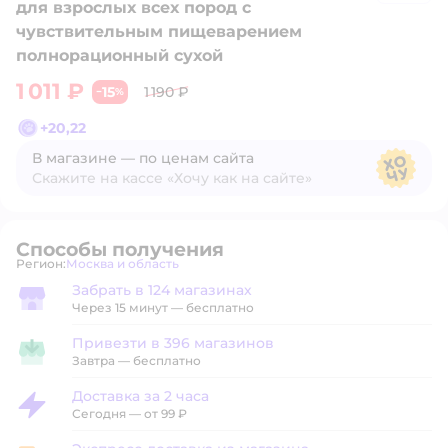
для взрослых всех пород с
чувствительным пищеварением
полнорационный сухой
1 011 ₽
15
1 190 ₽
−
%
+
20,22
В магазине — по ценам сайта
Скажите на кассе «Хочу как на сайте»
В магазине — по ценам сайта
Способы получения
Регион:
Москва и область
Выбор адреса доставки.
Забрать в 124 магазинах
Забрать в магазине
Через 15 минут — бесплатно
Привезти в 396 магазинов
Привезти в магазин
Завтра
—
бесплатно
Доставка за 2 часа
Доставка за 2 часа
Сегодня
—
от 99 ₽