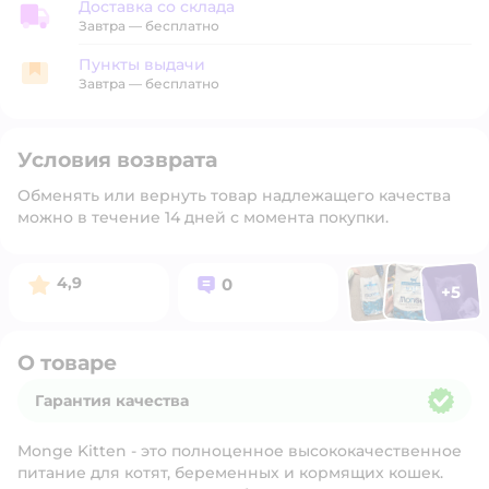
Доставка со склада
Доставка со склада
Завтра
—
бесплатно
Пункты выдачи
Пункты выдачи
Завтра
—
бесплатно
Условия возврата
Обменять или вернуть товар надлежащего качества
можно в течение 14 дней с момента покупки.
Фото п
Фото пользоват
Фото польз
Рейтинг:
Вопросов:
4,9
0
+
5
Открыть 
О товаре
Гарантия качества
Гарантия качества
Monge Kitten - это полноценное высококачественное
питание для котят, беременных и кормящих кошек.