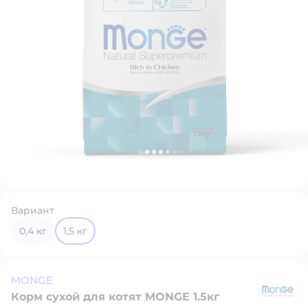
Вариант
0,4 кг
1,5 кг
MONGE
Корм сухой для котят MONGE 1.5кг
M