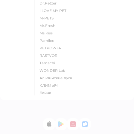
Dr.Petzer
I LOVE MY PET
M-PETS
Mr.Fresh
Ms.Kiss
Pamilee
PETPOWER
RASTVOR
Tamachi
WONDER Lab
Альпийские луга
КЛИМЫЧ
Лайна
App Store
Google Play
AppGallery
RuStore