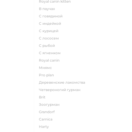
royal canin kitten
в паучах
с говядиной
с индейкой
с курицей
с лососем
с рыбой
с ягненком
royal canin
мнямс
pro plan
деревенские лакомства
четвероногий гурман
brit
зоогурман
grandorf
carnica
harty