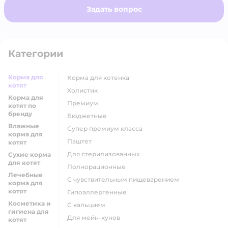
Задать вопрос
Категории
Корма для
корма для котенка
котят
холистик
Корма для
премиум
котят по
бренду
бюджетные
Влажные
супер премиум класса
корма для
паштет
котят
для стерилизованных
Сухие корма
для котят
полнорационные
Лечебные
с чувствительным пищеварением
корма для
котят
гипоаллергенные
Косметика и
с кальцием
гигиена для
для мейн-кунов
котят