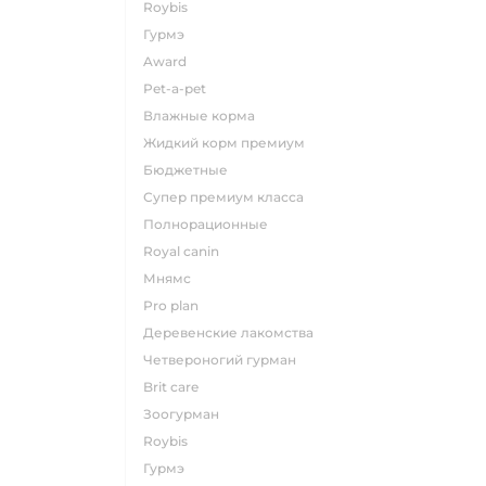
roybis
гурмэ
award
pet-a-pet
влажные корма
жидкий корм премиум
бюджетные
супер премиум класса
полнорационные
royal canin
мнямс
pro plan
деревенские лакомства
четвероногий гурман
brit care
зоогурман
roybis
гурмэ