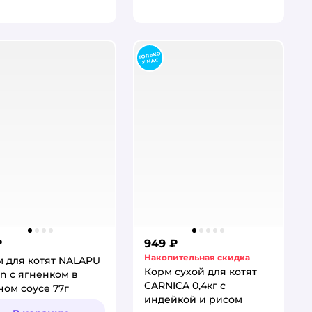
₽
949 ₽
Накопительная скидка
 для котят NALAPU
Корм сухой для котят
en с ягненком в
CARNICA 0,4кг с
ом соусе 77г
индейкой и рисом