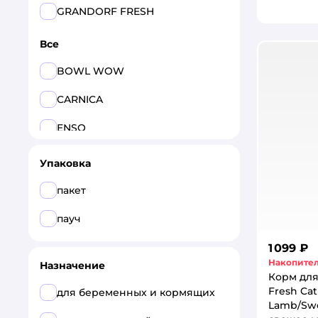
GRANDORF FRESH
Все
BOWL WOW
CARNICA
ENSO
GRANDORF
Упаковка
GRANDORF FRESH
пакет
NALAPU
пауч
1 099 ₽
Накопител
Назначение
Корм для
Fresh Cat
для беременных и кормящих
Lamb/Swe