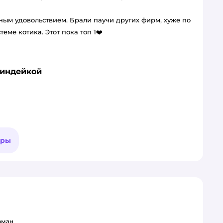
мным удовольствием. Брали паучи других фирм, хуже по
еме котика. Этот пока топ 1❤️
 индейкой
ары
рман