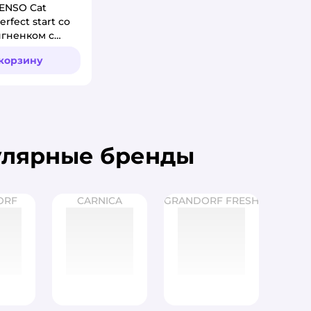
 ENSO Cat
erfect start со
гненком с
нием тыквы
 корзину
улярные бренды
ORF
CARNICA
GRANDORF FRESH