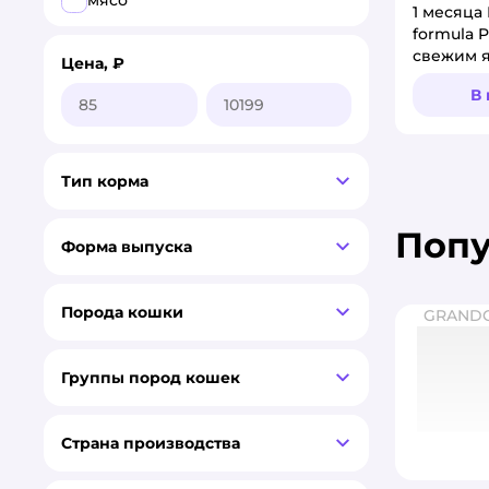
мясо
1 месяца
formula P
птица
свежим я
Цена, ₽
добавле
рыба
В
1.5кг
телятина
тунец
Тип корма
утка
Поп
Форма выпуска
батат
печень
Порода кошки
GRAND
Группы пород кошек
Страна производства