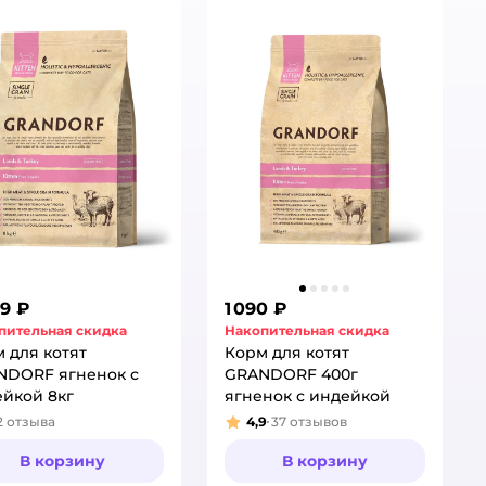
99 ₽
1 090 ₽
пительная скидка
Накопительная скидка
 для котят
Корм для котят
NDORF ягненок с
GRANDORF 400г
йкой 8кг
ягненок с индейкой
2
отзыва
4,9
37
отзывов
тинг:
Рейтинг:
В корзину
В корзину