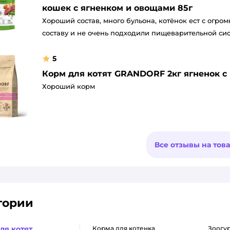
кошек с ягненком и овощами 85г
Хороший состав, много бульона, котёнок ест с огро
составу и не очень подходили пищеварительной сист
5
Корм для котят GRANDORF 2кг ягненок с
Хороший корм
Все отзывы на тов
гории
ля котят
корма для котенка
зоогу