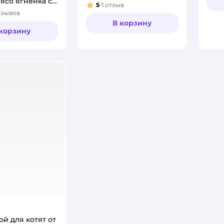
ясо ягненка с
ягненком и овощами
5
1
отзыв
Рейтинг:
беззерн с жив
85г
тзывов
:
иками
В корзину
 корзину
ой для котят от