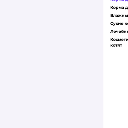
Корма д
Влажные
Сухие к
Лечебны
Космети
котят