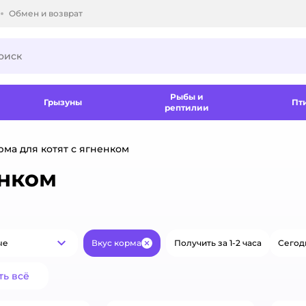
Обмен и возврат
ки.
Рыбы и
Грызуны
Пт
рептилии
рма для котят с ягненком
енком
ые
Вкус корма
Получить за 1-2 часа
Сегод
Популярные
Закрыть
ть всё