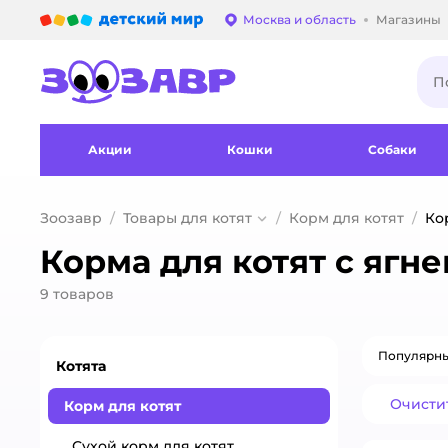
Детский мир
Москва и область
Магазины
Выбор адреса достав
Акции
Кошки
Собаки
Зоозавр
Товары для котят
Корм для котят
Ко
Корма для котят с ягн
9
товаров
Популярн
Котята
Очисти
Корм для котят
Сухой корм для котят