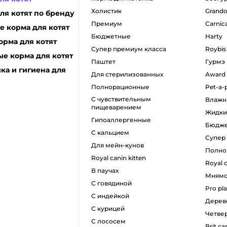
холистик
grando
ля котят по бренду
премиум
carnic
 корма для котят
бюджетные
harty
орма для котят
супер премиум класса
roybis
е корма для котят
паштет
гурмэ
ка и гигиена для
для стерилизованных
award
полнорационные
pet-a-
с чувствительным
влаж
пищеварением
жидк
гипоаллергенные
бюдж
с кальцием
супе
для мейн-кунов
полн
royal canin kitten
royal 
в паучах
мням
с говядиной
pro pl
с индейкой
дере
с курицей
четв
с лососем
brit ca