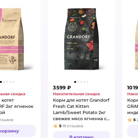
3 599 ₽
10 1
ьная скидка
Накопительная скидка
Нако
 котят
Корм для котят Grandorf
Корм
F 2кг ягненок
Fresh Cat Kitten
GRA
ой
Lamb/Sweet Potato 2кг
инде
свежее мясо ягненка с
тзывов
5
:
Рей
бататом беззерн с жив
5
19
отзывов
Рейтинг:
 корзину
пробиотиками
В корзину