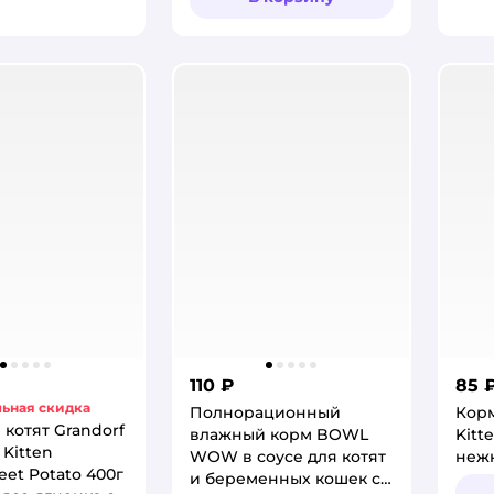
110 ₽
85 
ьная скидка
Полнорационный
Корм
 котят Grandorf
влажный корм BOWL
Kitt
 Kitten
WOW в соусе для котят
нежн
et Potato 400г
и беременных кошек с