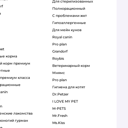
для стерилизованных
rf
полнорационный
a
с проблемами жкт
гипоаллергенные
для мейн кунов
royal canin
pro plan
pet
grandorf
ные корма
roybis
ий корм премиум
ветеринарный корм
етные
мнямс
р премиум класса
pro plan
орационные
гигиена для котят
canin
Dr.Petzer
с
I LOVE MY PET
an
M-PETS
венские лакомства
Mr.Fresh
ероногий гурман
Ms.Kiss
re