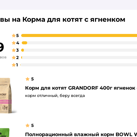
вы на Корма для котят с ягненком
5
9
4
3
ывов
2
1
5
Корм для котят GRANDORF 400г ягненок 
корм отличный, беру всегда
5
Полнорационный влажный корм BOWL WO