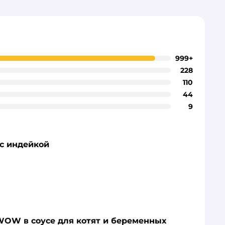
999+
228
110
44
9
с индейкой
W в соусе для котят и беременных