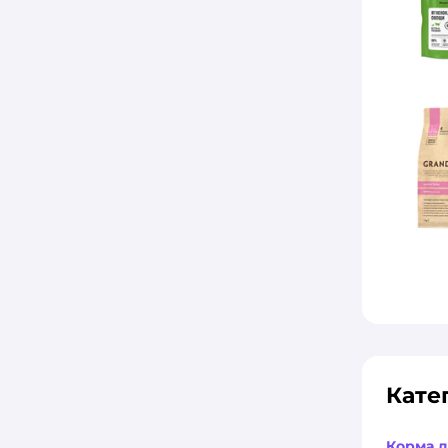
Кате
Корма д