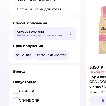
Влажный корм для котят
Способ получения
Способ получения
Способ получения
Выберите адрес или магазин
Срок получения
за 1-2 часа
сегодня или завтра
3 390 ₽
Бренд
Накопител
Корм для
GRANDOR
Популярные
с индейк
CARNICA
4,9
69
о
Рейтинг
GRANDORF
В