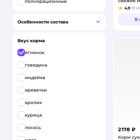
свежее м
полнорационный
бататом 
4,9
12
о
Рейтинг
пробиот
В
Особенности состава
Вкус корма
ягненок
говядина
индейка
креветки
кролик
курица
лосось
2 178 ₽
Корм сух