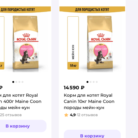
₽
14 590 ₽
 для котят Royal
Корм для котят Royal
n 400г Maine Coon
Canin 10кг Maine Coon
оды мейн-кун
породы мейн-кун
125
отзывов
4,9
12
отзывов
тинг:
Рейтинг:
В корзину
В корзину