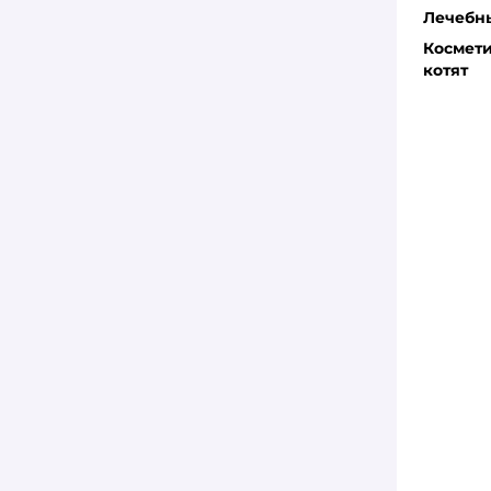
Лечебны
Космети
котят