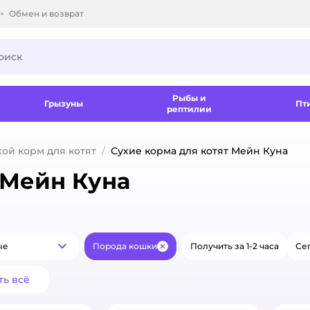
Обмен и возврат
ки.
Рыбы и
Грызуны
Пт
рептилии
хой корм для котят
Сухие корма для котят Мейн Куна
 Мейн Куна
ые
Порода кошки
Получить за 1-2 часа
Сег
Популярные
Закрыть
ть всё