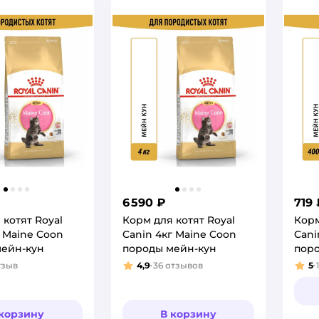
6 590 ₽
719 
 котят Royal
Корм для котят Royal
Корм
г Maine Coon
Canin 4кг Maine Coon
Cani
мейн-кун
породы мейн-кун
пор
тзыв
4,9
36
отзывов
5
:
Рейтинг:
Рей
 корзину
В корзину