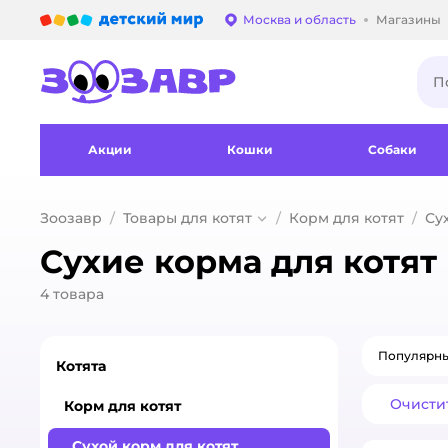
Детский мир
Москва и область
Магазины
Выбор адреса достав
Акции
Кошки
Собаки
Зоозавр
Товары для котят
Корм для котят
Су
Сухие корма для котят
4
товара
Популярн
Котята
Очисти
Корм для котят
Сухой корм для котят