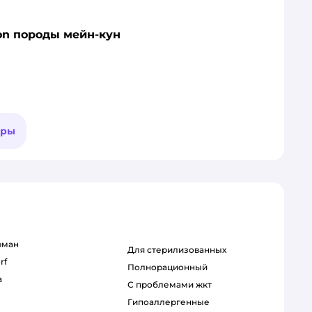
oon породы мейн-кун
ары
рман
для стерилизованных
rf
полнорационный
a
с проблемами жкт
гипоаллергенные