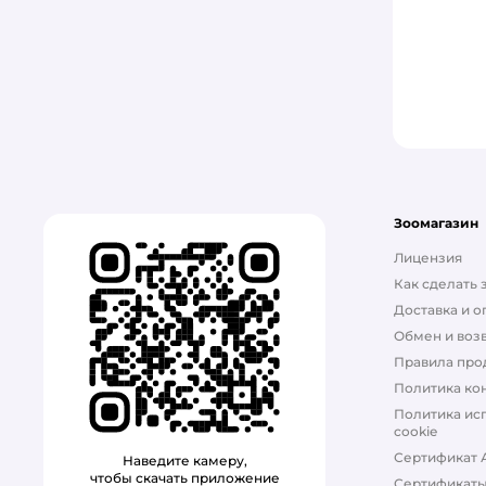
Зоомагазин
Лицензия
Как сделать 
Доставка и о
Обмен и возв
Правила про
Политика ко
Политика ис
cookie
Сертификат 
Наведите камеру,
чтобы скачать приложение
Сертификат