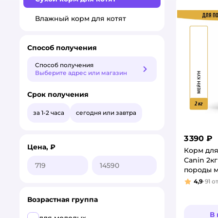
Влажный корм для котят
Способ получения
Способ получения
Способ получения
Выберите адрес или магазин
Срок получения
за 1-2 часа
сегодня или завтра
3 390 ₽
Цена, ₽
Корм для
Canin 2к
породы 
4,9
91
о
Рейтинг
Возрастная группа
В