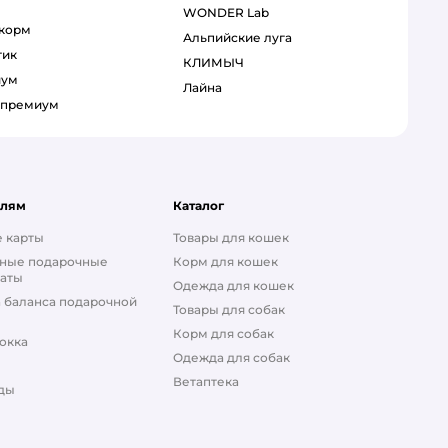
WONDER Lab
 корм
Альпийские луга
тик
КЛИМЫЧ
иум
Лайна
р премиум
елям
Каталог
 карты
Товары для кошек
ные подарочные
Корм для кошек
аты
Одежда для кошек
 баланса подарочной
Товары для собак
Корм для собак
окка
Одежда для собак
Ветаптека
ды