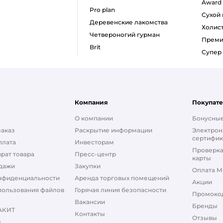
award
pro plan
сухой
деревенские лакомства
холис
четвероногий гурман
прем
brit
супе
Компания
Покупат
О компании
Бонусные
заказ
Раскрытие информации
Электрон
сертифик
плата
Инвесторам
Проверка
рат товара
Пресс-центр
карты
дажи
Закупки
Оплата М
нфиденциальности
Аренда торговых помещений
Акции
пользования файлов
Горячая линия безопасности
Промоко
Вакансии
Бренды
АКИТ
Контакты
Отзывы
ы