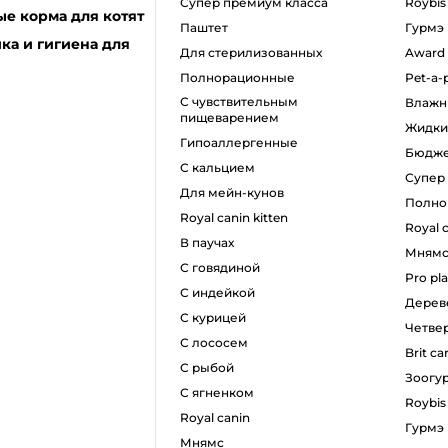
супер премиум класса
roybis
е корма для котят
паштет
гурмэ
ка и гигиена для
для стерилизованных
award
полнорационные
pet-a-
с чувствительным
влаж
пищеварением
жидк
гипоаллергенные
бюдж
с кальцием
супе
для мейн-кунов
полн
royal canin kitten
royal 
в паучах
мням
с говядиной
pro pl
с индейкой
дере
с курицей
четв
с лососем
brit ca
с рыбой
зоогу
с ягненком
roybis
royal canin
гурмэ
мнямс