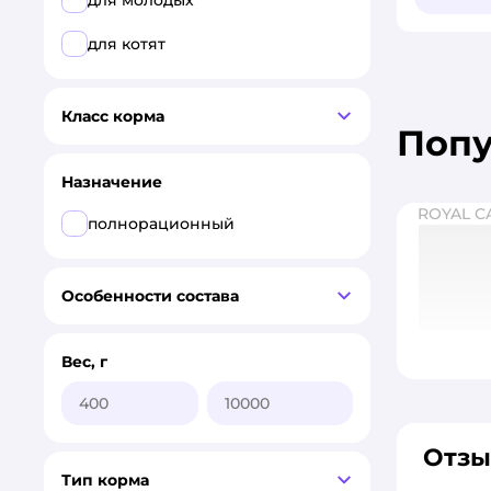
для молодых
для котят
Класс корма
Поп
Назначение
ROYAL C
полнорационный
Особенности состава
Вес, г
Отзы
Тип корма