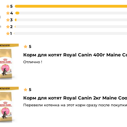
5
0
4
3
в
2
1
5
Корм для котят Royal Canin 400г Maine 
Отлично !
5
Корм для котят Royal Canin 2кг Maine C
Перевели котенка на этот корм сразу после покупки,