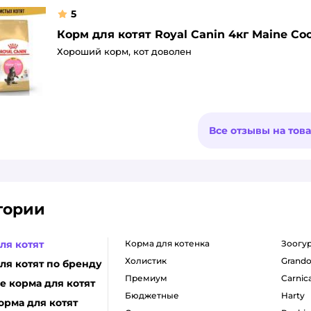
5
Корм для котят Royal Canin 4кг Maine C
Хороший корм, кот доволен
Все отзывы на тов
гории
ля котят
корма для котенка
зоогу
холистик
grando
ля котят по бренду
премиум
carnic
 корма для котят
бюджетные
harty
орма для котят