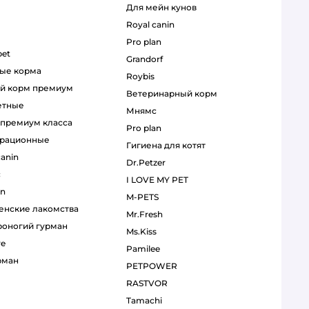
для мейн кунов
royal canin
pro plan
pet
grandorf
ные корма
roybis
ий корм премиум
ветеринарный корм
етные
мнямс
р премиум класса
pro plan
орационные
гигиена для котят
canin
Dr.Petzer
с
I LOVE MY PET
an
M-PETS
венские лакомства
Mr.Fresh
ероногий гурман
Ms.Kiss
re
Pamilee
рман
PETPOWER
RASTVOR
Tamachi