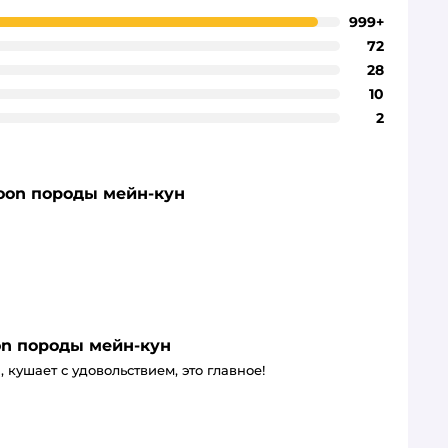
999+
72
28
10
2
Coon породы мейн-кун
oon породы мейн-кун
 кушает с удовольствием, это главное!