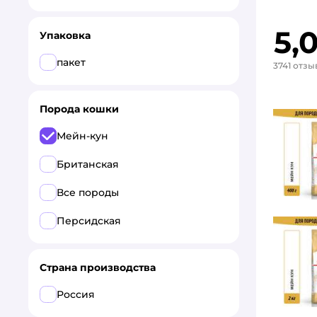
5,
Упаковка
пакет
3741 отзы
Порода кошки
Мейн-кун
Британская
Все породы
Персидская
Страна производства
Россия