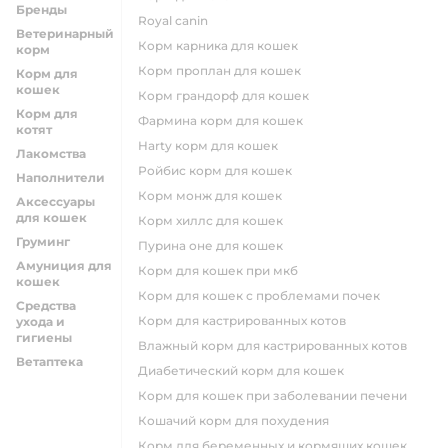
Бренды
royal canin
Ветеринарный
корм карника для кошек
корм
корм проплан для кошек
Корм для
кошек
корм грандорф для кошек
Корм для
фармина корм для кошек
котят
harty корм для кошек
Лакомства
ройбис корм для кошек
Наполнители
корм монж для кошек
Аксессуары
для кошек
корм хиллс для кошек
Груминг
пурина оне для кошек
Амуниция для
корм для кошек при мкб
кошек
корм для кошек с проблемами почек
Средства
Корм для кастрированных котов
ухода и
гигиены
влажный корм для кастрированных котов
Ветаптека
диабетический корм для кошек
корм для кошек при заболевании печени
кошачий корм для похудения
корм для беременных и кормящих кошек