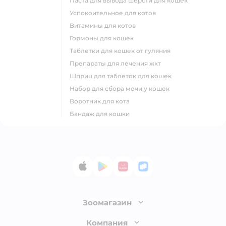
паста для вывода шерсти для кошек
успокоительное для котов
витамины для котов
гормоны для кошек
таблетки для кошек от гуляния
препараты для лечения жкт
шприц для таблеток для кошек
набор для сбора мочи у кошек
воротник для кота
бандаж для кошки
App Store
Google Play
AppGallery
RuStore
Зоомагазин
Лицензия
Компания