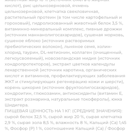
кислот), рис цельнозерновой, ячмень
цельнозерновой, клетчатка свекловичная,
растительный протеин (в том числе картофельный и
гороховый), гидролизованный животный белок 3,5 %,
витаминно-минеральный комплекс, пивные дрожжи
(источник маннанолигосахаридов), сушеная морковь,
сушеное яблоко (источник растворимых
пребиотических волокон), льняное семя, холин-
хлорид, таурин, DL-метионин, коллаген (очищенный,
легкоусвояемый), новозеландская мидия (источник
хондропротекторов), экстракт цветков календулы
лекарственной (источник каротина, органических
кислот и витаминов, профилактирующих заболевания
ЖКТ и стимулирующих регенерацию кожи и шерсти),
корень цикория (источник фруктоолигосахаридов),
хондроитин, глюкозамин, антиоксиданты (витамин Е,
экстракт розмарина, натуральные токоферолы), юкка
Шидигера.
ПИЩЕВАЯ ЦЕННОСТЬ НА 1 КГ: (СРЕДНИЕ ЗНАЧЕНИЯ):
сырой белок 32,5 %, сырой жир 20 %, сырая клетчатка
2,9 %, сырая зола 8,5 %, влажность 8 %, Кальций (Са) 1,45
%, Фосфор (Р) 1 %, соотношение Кальций (Са) / Фосфор