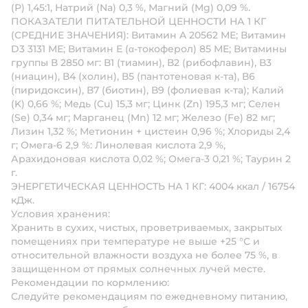
(Р) 1,45:1, Натрий (Na) 0,3 %, Магний (Mg) 0,09 %.
ПОКАЗАТЕЛИ ПИТАТЕЛЬНОЙ ЦЕННОСТИ НА 1 КГ
(СРЕДНИЕ ЗНАЧЕНИЯ):
Витамин A 20562 МЕ; Витамин
D3 3131 МЕ; Витамин Е (α-токоферол) 85 МЕ; Витамины
группы В 2850 мг: В1 (тиамин), В2 (рибофлавин), В3
(ниацин), В4 (холин), В5 (пантотеновая к-та), В6
(пиридоксин), В7 (биотин), В9 (фолиевая к-та); Калий
(K) 0,66 %; Медь (Cu) 15,3 мг; Цинк (Zn) 195,3 мг; Селен
(Se) 0,34 мг; Марганец (Mn) 12 мг; Железо (Fe) 82 мг;
Лизин 1,32 %; Метионин + цистеин 0,96 %; Хлориды 2,4
г; Омега-6 2,9 %: Линолевая кислота 2,9 %,
Арахидоновая кислота 0,02 %; Омега-3 0,21 %; Таурин 2
г.
ЭНЕРГЕТИЧЕСКАЯ ЦЕННОСТЬ НА 1 КГ:
4004 ккал / 16754
кДж.
Условия хранения:
Хранить в сухих, чистых, проветриваемых, закрытых
помещениях при температуре не выше +25 °С и
относительной влажности воздуха не более 75 %, в
защищенном от прямых солнечных лучей месте.
Рекомендации по кормлению:
Следуйте рекомендациям по ежедневному питанию,