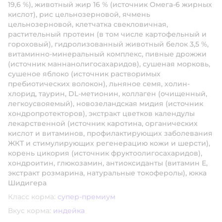
19,6 %), животный жир 16 % (источник Омега-6 жирных
кислот), рис цельнозерновой, ячмень
цельнозерновой, клетчатка свекловичная,
растительный протеин (в том числе картофельный и
гороховый), гидролизованный животный белок 3,5 %,
витаминно-минеральный комплекс, пивные дрожжи
(источник маннанолигосахаридов), сушеная морковь,
сушеное яблоко (источник растворимых
пребиотических волокон), льняное семя, холин-
хлорид, таурин, DL-метионин, коллаген (очищенный,
легкоусвояемый), новозеландская мидия (источник
хондропротекторов), экстракт цветков календулы
лекарственной (источник каротина, органических
кислот и витаминов, профилактирующих заболевания
ЖКТ и стимулирующих регенерацию кожи и шерсти),
корень цикория (источник фруктоолигосахаридов),
хондроитин, глюкозамин, антиоксиданты (витамин Е,
экстракт розмарина, натуральные токоферолы), юкка
Шидигера
Класс корма:
супер-премиум
Вкус корма:
индейка