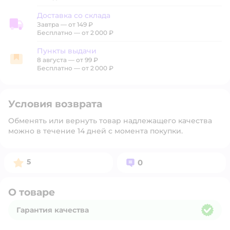
Доставка со склада
Завтра
—
от 149 ₽
Доставка со склада
Бесплатно — от 2 000 ₽
Пункты выдачи
8 августа
—
от 99 ₽
Пункты выдачи
Бесплатно — от 2 000 ₽
Условия возврата
Обменять или вернуть товар надлежащего качества
можно в течение 14 дней с момента покупки.
Рейтинг:
Вопросов:
5
0
О товаре
Гарантия качества
Гарантия качества