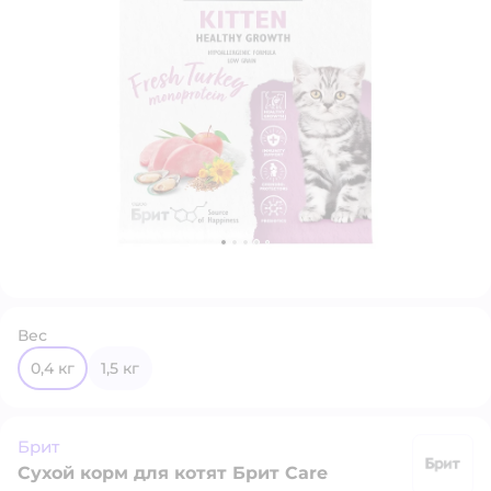
Вес
0,4 кг
1,5 кг
Брит
Сухой корм для котят Брит Care
Б