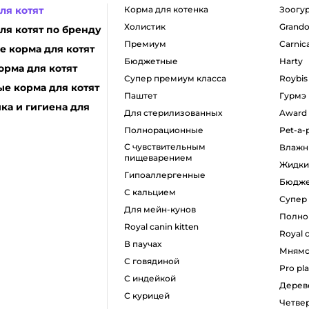
ля котят
корма для котенка
зоогу
холистик
grando
ля котят по бренду
премиум
carnic
 корма для котят
бюджетные
harty
орма для котят
супер премиум класса
roybis
е корма для котят
паштет
гурмэ
ка и гигиена для
для стерилизованных
award
полнорационные
pet-a-
с чувствительным
влаж
пищеварением
жидк
гипоаллергенные
бюдж
с кальцием
супе
для мейн-кунов
полн
royal canin kitten
royal 
в паучах
мням
с говядиной
pro pl
с индейкой
дере
с курицей
четв