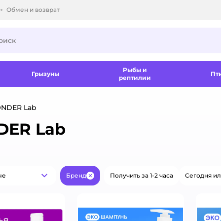
Обмен и возврат
ки.
Рыбы и
Грызуны
Пт
рептилии
ONDER Lab
DER Lab
ые
Бренд
Получить за 1-2 часа
Сегодня ил
Популярные
Закрыть