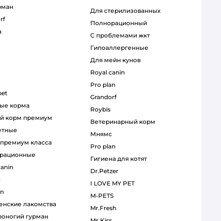
рман
для стерилизованных
rf
полнорационный
a
с проблемами жкт
гипоаллергенные
для мейн кунов
royal canin
pro plan
pet
grandorf
ные корма
roybis
ий корм премиум
ветеринарный корм
етные
мнямс
р премиум класса
pro plan
орационные
гигиена для котят
canin
Dr.Petzer
с
I LOVE MY PET
an
M-PETS
венские лакомства
Mr.Fresh
ероногий гурман
Ms.Kiss