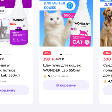
20
30
−
%
−
%
399 ₽
300
9 ₽
499 ₽
 мытья
Шампунь для кошек
Сред
х лотков
WONDER Lab 550мл
пол
Lab 550мл
дома
5
20
отзывов
Рейтинг:
тзыв
4,
:
Рей
В корзину
 корзину