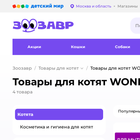
Детский мир
Москва и область
Магазины
Выбор адреса достав
Акции
Кошки
Собаки
Зоозавр
Товары для котят
Товары для котят W
Товары для котят WON
4
товара
Популярн
Котята
Косметика и гигиена для котят