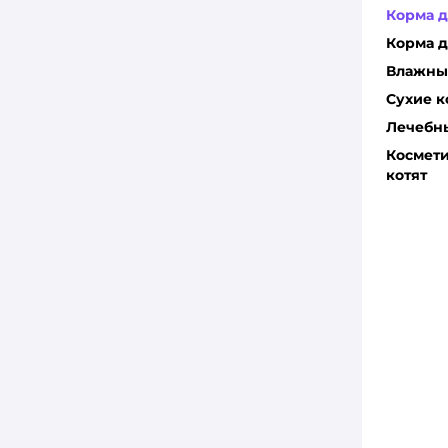
Корма д
Dr.Petzer
Корма д
ENSO
Влажные
Eukanuba
Сухие к
Лечебны
Farmina
Космети
котят
Gamma
Grand Prix
GRANDORF
GRANDORF FRESH
Harty
I LOVE MY PET
Karmy