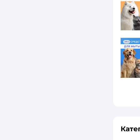
Best Dinner
Все
WONDER Lab
AlphaPet
Animal Play
Apicenna
AWARD
Best Dinner
BOWL WOW
CARNICA
Кате
DOCTRINE