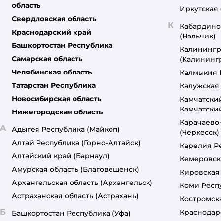
область
Иркутская 
АВЗ
Свердловская область
К
Кабардино
Краснодарский край
Альпийские луга
(Нальчик)
Башкортостан Республика
Калинингр
Брит
Самарская область
(Калининг
Челябинская область
Калмыкия 
Гурмэ
Татарстан Республика
Калужская 
Деревенские лакомства
Новосибирская область
Камчатски
Камчатски
Нижегородская область
Зоогурман
Карачаево
А
Адыгея Республика
(Майкоп)
(Черкесск)
КЛИМЫЧ
Алтай Республика
(Горно-Алтайск)
Карелия Р
Лайна
Алтайский край
(Барнаул)
Кемеровск
Амурская область
(Благовещенск)
Кировская
Мнямс
Архангельская область
(Архангельск)
Коми Респ
Родные корма
Астраханская область
(Астрахань)
Костромска
Б
Краснодар
Башкортостан Республика
(Уфа)
Четвероногий Гурман