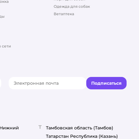
окка
Одежда для собак
Ветаптека
ды
 сети
Подписаться
акте
elegram
Т
(Нижний
Тамбовская область
(Тамбов)
Татарстан Республика
(Казань)