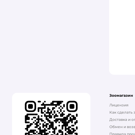
KiesKis
M-PETS
Molina
MONGE
Mr.Fresh
Ms.Kiss
NALAPU
Pamilee
Зоомагазин
Pet-a-Pet
Лицензия
PREMIER
Как сделать 
Доставка и о
PRO PLAN
Обмен и возв
Правила про