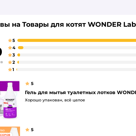
вы на Товары для котят WONDER Lab
5
9
4
3
ыв
2
1
5
Гель для мытья туалетных лотков WOND
Хорошо упакован, всё целое
5