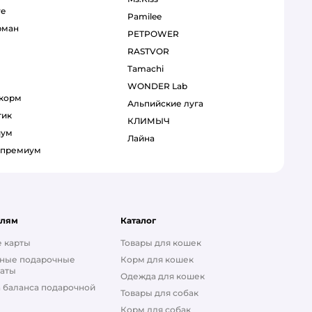
re
Pamilee
рман
PETPOWER
RASTVOR
Tamachi
WONDER Lab
 корм
Альпийские луга
тик
КЛИМЫЧ
иум
Лайна
р премиум
елям
Каталог
 карты
Товары для кошек
ные подарочные
Корм для кошек
аты
Одежда для кошек
 баланса подарочной
Товары для собак
Корм для собак