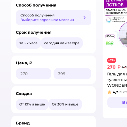
Способ получения
Способ получения
Способ получения
Выберите адрес или магазин
Срок получения
за 1-2 часа
сегодня или завтра
37
−
%
Цена, ₽
270 ₽
42
Гель для
туалетны
WONDER 
4,7
21
о
Скидка
Рейтинг
В
От 10% и выше
От 30% и выше
Бренд