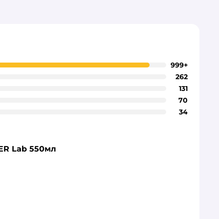
999+
262
131
70
34
ER Lab 550мл