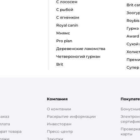
с лососем
brit ca
с рыбой
зоогу
с ягненком
roybis
royal canin
гурмэ
мнямс
award
pro plan
сухой
деревенские лакомства
холис
четвероногий гурман
прем
brit
супе
Компания
Покупат
О компании
Бонусные
заказ
Раскрытие информации
Электрон
сертифик
плата
Инвесторам
Проверка
рат товара
Пресс-центр
карты
дажи
Закупки