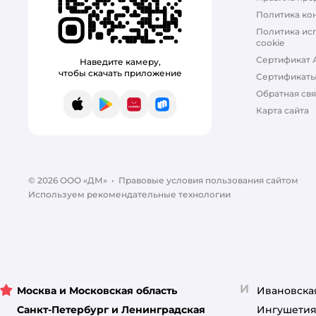
ProBalance
Политика ко
Profifeed
Политика ис
cookie
RoxFox
Сертификат 
Наведите камеру,
чтобы скачать приложение
Сертификат
ROYAL CANIN
Обратная свя
App Store
Google Play
AppGallery
RuStore
Карта сайта
Roybis
Spets
STATERA
© 2026 ООО «ДМ»
•
Правовые условия пользования сайтом
Используем рекомендательные технологии
Steline
Tamachi
WALNUT
Wellroom
И
Москва и Московская область
Ивановска
Санкт-Петербург и Ленинградская
Ингушетия
ZOORIK