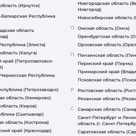
Новгородская область
(В
область
(Иркутск)
Новгород)
-Балкарская Республика
Новосибирская область
О
Омская область
(Омск)
адская область
рад)
Оренбургская область
(О
Республика
(Элиста)
Орловская область
(Орёл
область
(Калуга)
П
Пензенская область
(Пен
й край
(Петропавловск-
Пермский край
(Пермь)
й)
Приморский край
(Влади
-Черкесская Республика
Псковская область
(Пско
еспублика
(Петрозаводск)
Р
Ростовская область
(Рост
ая область
(Кемерово)
Рязанская область
(Рязан
 область
(Киров)
С
Самарская область
(Сама
ублика
(Сыктывкар)
Санкт-Петербург и Лени
я область
(Кострома)
область
(г. Санкт-Петербу
ский край
(Краснодар)
Саратовская область
(Сар