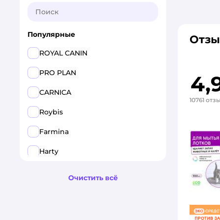
Популярные
Отзы
ROYAL CANIN
PRO PLAN
4,
CARNICA
10761 отз
Roybis
Farmina
Harty
Pet-a-Pet
Очистить всё
GRANDORF
MONGE