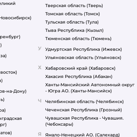
еликий
Тверская область
(Тверь)
Томская область
(Томск)
(Новосибирск)
Тульская область
(Тула)
Тыва Республика
(Кызыл)
ренбург)
Тюменская область
(Тюмень)
)
У
Удмуртская Республика
(Ижевск)
за)
Ульяновская область
(Ульяновск)
Х
Хабаровский край
(Хабаровск)
восток)
Хакасия Республика
(Абакан)
в)
Ханты-Мансийский Автономный округ
- Югра АО.
(Ханты-Мансийск)
ов-на-Дону)
ь)
Ч
Челябинская область
(Челябинск)
Чеченская Республика
(Грозный)
ра)
Чувашская Республика - Чувашия.
нградская
(Чебоксары)
рг)
атов)
Я
Ямало-Ненецкий АО.
(Салехард)