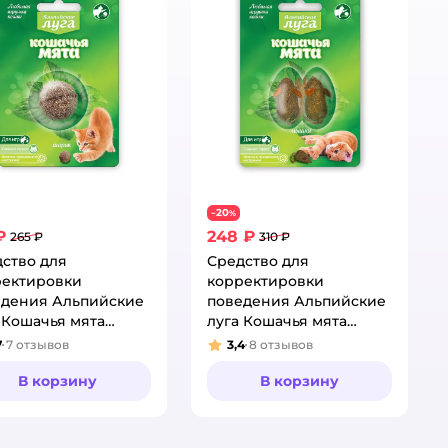
20
−
%
₽
248 ₽
265 ₽
310 ₽
ство для
Средство для
ректировки
корректировки
едения Альпийские
поведения Альпийские
 Кошачья мята
луга Кошачья мята
к 1шт
мышки 2шт
7
7
отзывов
3,4
8
отзывов
тинг:
Рейтинг:
В корзину
В корзину