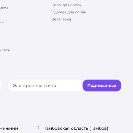
Корм для собак
окка
Одежда для собак
Ветаптека
ды
 сети
Подписаться
акте
elegram
Т
(Нижний
Тамбовская область
(Тамбов)