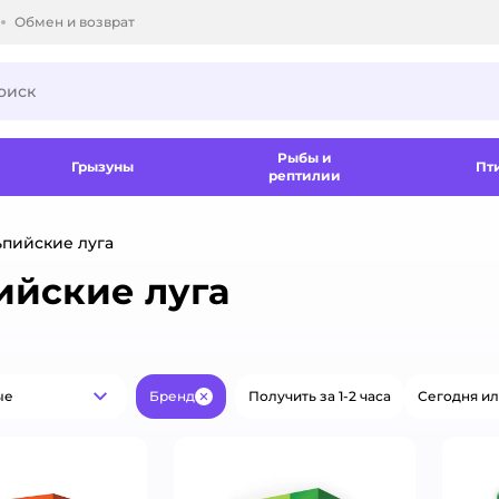
Обмен и возврат
ки.
Рыбы и
Грызуны
Пт
рептилии
ьпийские луга
ийские луга
ые
Бренд
Получить за 1-2 часа
Сегодня ил
Популярные
Закрыть