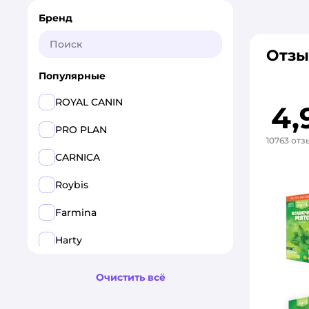
Бренд
Отзы
Популярные
ROYAL CANIN
4,
PRO PLAN
10763 отз
CARNICA
Roybis
Farmina
Harty
Pet-a-Pet
Очистить всё
GRANDORF