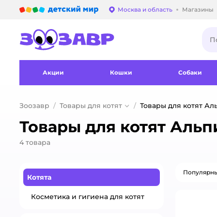
Детский мир
Москва и область
Магазины
Выбор адреса достав
Акции
Кошки
Собаки
Зоозавр
Товары для котят
Товары для котят Ал
Товары для котят Альп
4
товара
Популярн
Котята
Косметика и гигиена для котят