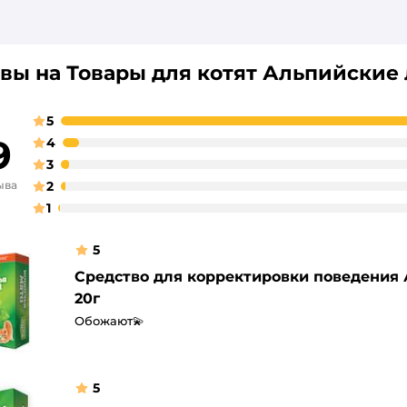
вы на Товары для котят Альпийские 
5
9
4
3
ыва
2
1
5
Средство для корректировки поведения
20г
Обожают💫
5