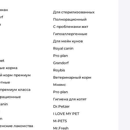
рман
для стерилизованных
rf
полнорационный
a
с проблемами жкт
гипоаллергенные
для мейн кунов
royal canin
pro plan
pet
grandorf
ные корма
roybis
ий корм премиум
ветеринарный корм
етные
мнямс
р премиум класса
pro plan
орационные
гигиена для котят
canin
Dr.Petzer
с
I LOVE MY PET
an
M-PETS
венские лакомства
Mr.Fresh