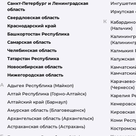
Санкт-Петербург и Ленинградская
Ингушетия
область
WONDER Lab
Иркутская 
Свердловская область
К
ZOORIK
Кабардино
Краснодарский край
(Нальчик)
Башкортостан Республика
АВЗ
Калинингр
Самарская область
(Калининг
Брит
Челябинская область
Калмыкия 
Гурмэ
Татарстан Республика
Калужская 
Новосибирская область
Камчатски
Деревенские лакомства
Камчатски
Нижегородская область
Карачаево
Зоогурман
А
Адыгея Республика
(Майкоп)
(Черкесск)
Алтай Республика
(Горно-Алтайск)
КЛИМЫЧ
Карелия Р
Алтайский край
(Барнаул)
Кемеровск
Лайна
Амурская область
(Благовещенск)
Кировская
Архангельская область
(Архангельск)
Мнямс
Коми Респ
Астраханская область
(Астрахань)
Костромска
Родные корма