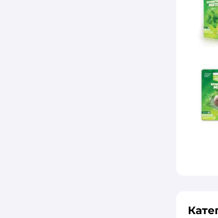
MONGE
Best Dinner
Все
Альпийские луга
AlphaPet
Animal Play
Apicenna
AWARD
Best Dinner
BOWL WOW
CARNICA
Кате