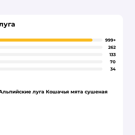
луга
999+
262
133
70
34
 Альпийские луга Кошачья мята сушеная