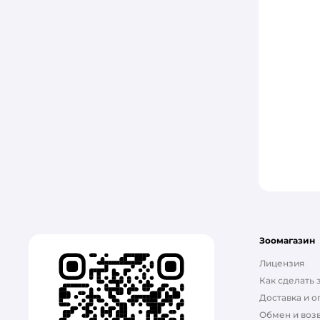
Karmy
KiesKis
M-PETS
Molina
MONGE
Mr.Fresh
Ms.Kiss
NALAPU
Pamilee
Зоомагазин
Pet-a-Pet
Лицензия
Как сделать 
PREMIER
Доставка и о
Обмен и возв