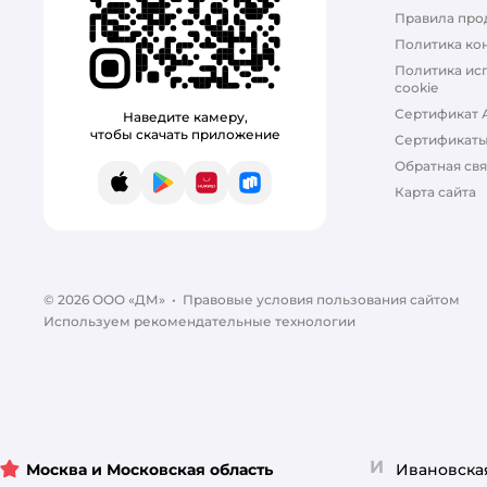
PRO PLAN
Правила про
ProBalance
Политика ко
Политика ис
Profifeed
cookie
Сертификат 
Наведите камеру,
RoxFox
чтобы скачать приложение
Сертификат
Обратная свя
ROYAL CANIN
App Store
Google Play
AppGallery
RuStore
Карта сайта
Roybis
Spets
© 2026 ООО «ДМ»
•
Правовые условия пользования сайтом
STATERA
Используем рекомендательные технологии
Steline
Tamachi
WALNUT
И
Москва и Московская область
Ивановска
Wellroom