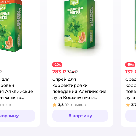
20
50
−
%
−
%
283 ₽
132 
₽
354 ₽
 для
Спрей для
Сред
ировки
корректировки
кор
ия Альпийские
поведения Альпийские
пов
ачья мята
луга Кошачья мята
луга
20г
100мл
шари
зывов
3,8
10
отзывов
3,
:
Рейтинг:
Рей
 корзину
В корзину