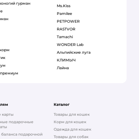
ероногий гурман
Ms.Kiss
re
Pamilee
рман
PETPOWER
RASTVOR
Tamachi
WONDER Lab
 корм
Альпийские луга
тик
КЛИМЫЧ
иум
Лайна
р премиум
елям
Каталог
 карты
Товары для кошек
ные подарочные
Корм для кошек
аты
Одежда для кошек
 баланса подарочной
Товары для собак