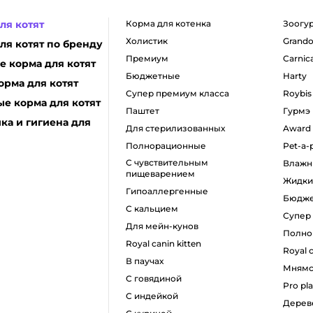
ля котят
корма для котенка
зоогу
холистик
grando
ля котят по бренду
премиум
carnic
 корма для котят
бюджетные
harty
орма для котят
супер премиум класса
roybis
е корма для котят
паштет
гурмэ
ка и гигиена для
для стерилизованных
award
полнорационные
pet-a-
с чувствительным
влаж
пищеварением
жидк
гипоаллергенные
бюдж
с кальцием
супе
для мейн-кунов
полн
royal canin kitten
royal 
в паучах
мням
с говядиной
pro pl
с индейкой
дере