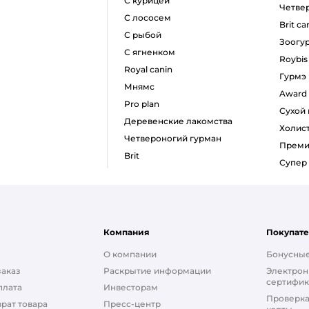
с курицей
четв
с лососем
brit ca
с рыбой
зоогу
с ягненком
roybis
royal canin
гурмэ
мнямс
award
pro plan
сухой
деревенские лакомства
холис
четвероногий гурман
прем
brit
супе
Компания
Покупат
О компании
Бонусные
заказ
Раскрытие информации
Электрон
сертифик
плата
Инвесторам
Проверка
рат товара
Пресс-центр