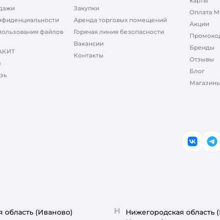
карты
дажи
Закупки
Оплата М
нфиденциальности
Аренда торговых помещений
Акции
пользования файлов
Горячая линия безопасности
Промоко
Вакансии
Бренды
АКИТ
Контакты
Отзывы
ы
Блог
зь
Магазины
ВКонт
T
Н
я область
(Иваново)
Нижегородская область