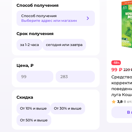
Способ получения
Способ получения
Способ получения
Выберите адрес или магазин
Срок получения
за 1-2 часа
сегодня или завтра
55
−
%
Цена, ₽
99 ₽
220 
Средство
коррект
поведен
луга Кош
Скидка
сушеная 
3,8
8
от
Рейтинг
От 10% и выше
От 30% и выше
В
От 50% и выше