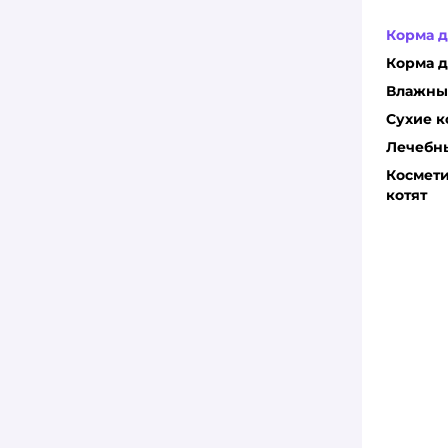
DOCTRINE
Корма д
Dr.Petzer
Корма д
Влажные
ENSO
Сухие к
Eukanuba
Лечебны
Космети
Farmina
котят
Gamma
Grand Prix
GRANDORF
GRANDORF FRESH
Harty
I LOVE MY PET