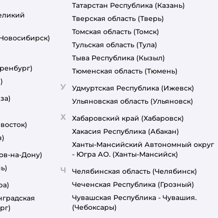
Татарстан Республика
(Казань)
еликий
Тверская область
(Тверь)
Томская область
(Томск)
(Новосибирск)
Тульская область
(Тула)
Тыва Республика
(Кызыл)
ренбург)
Тюменская область
(Тюмень)
)
У
Удмуртская Республика
(Ижевск)
за)
Ульяновская область
(Ульяновск)
Х
Хабаровский край
(Хабаровск)
восток)
Хакасия Республика
(Абакан)
в)
Ханты-Мансийский Автономный округ
- Югра АО.
(Ханты-Мансийск)
ов-на-Дону)
ь)
Ч
Челябинская область
(Челябинск)
Чеченская Республика
(Грозный)
ра)
Чувашская Республика - Чувашия.
нградская
(Чебоксары)
рг)