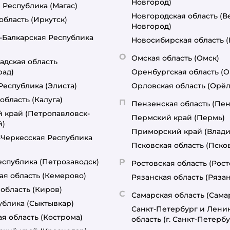
Новгород)
 Республика
(Магас)
Новгородская область
(В
область
(Иркутск)
Новгород)
-Балкарская Республика
Новосибирская область
О
Омская область
(Омск)
адская область
рад)
Оренбургская область
(О
Республика
(Элиста)
Орловская область
(Орёл
область
(Калуга)
П
Пензенская область
(Пен
й край
(Петропавловск-
Пермский край
(Пермь)
й)
Приморский край
(Влади
-Черкесская Республика
Псковская область
(Пско
еспублика
(Петрозаводск)
Р
Ростовская область
(Рост
ая область
(Кемерово)
Рязанская область
(Рязан
 область
(Киров)
С
Самарская область
(Сама
ублика
(Сыктывкар)
Санкт-Петербург и Лени
я область
(Кострома)
область
(г. Санкт-Петербу