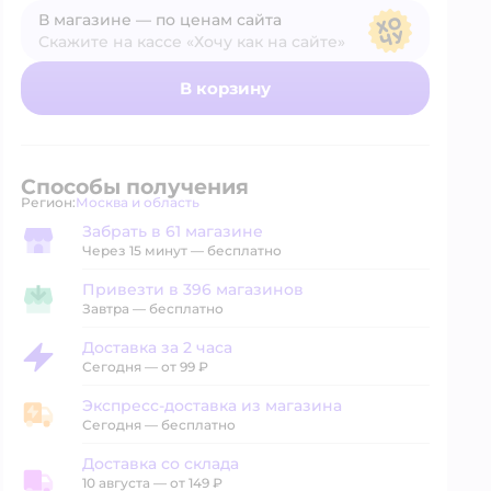
В магазине — по ценам сайта
Скажите на кассе «Хочу как на сайте»
В магазине — по ценам сайта
В корзину
Способы получения
Регион:
Москва и область
Выбор адреса доставки.
Забрать в 61 магазине
Забрать в магазине
Через 15 минут — бесплатно
Привезти в 396 магазинов
Привезти в магазин
Завтра
—
бесплатно
Доставка за 2 часа
Доставка за 2 часа
Сегодня
—
от 99 ₽
Экспресс-доставка из магазина
Экспресс-доставка из магазина
Сегодня
—
бесплатно
Доставка со склада
10 августа
—
от 149 ₽
Доставка со склада