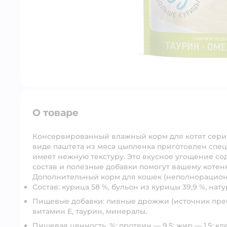
О товаре
Консервированный влажный корм для котят сери
виде паштета из мяса цыпленка приготовлен спе
имеет нежную текстуру. Это вкусное угощение со
состав и полезные добавки помогут вашему котен
Дополнительный корм для кошек (неполнорацион
Состав:
курица 58 %, бульон из курицы 39,9 %, на
Пищевые добавки:
пивные дрожжи (источник преб
витамин Е, таурин, минералы.
Пищевая ценность, %:
протеин — 9,5; жир — 1,5; кле