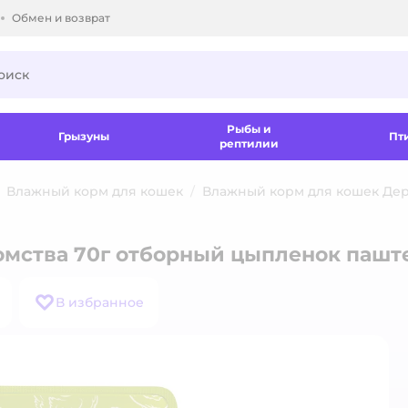
Обмен и возврат
ки.
Рыбы и
Грызуны
Пт
рептилии
Влажный корм для кошек
Влажный корм для кошек Дер
омства 70г отборный цыпленок пашт
В избранное