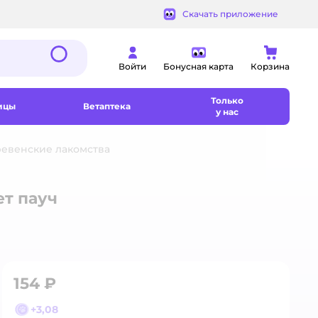
Скачать приложение
Войти
Бонусная карта
Корзина
Только
ицы
Ветаптека
у нас
евенские лакомства
ет пауч
154 ₽
+
3,08