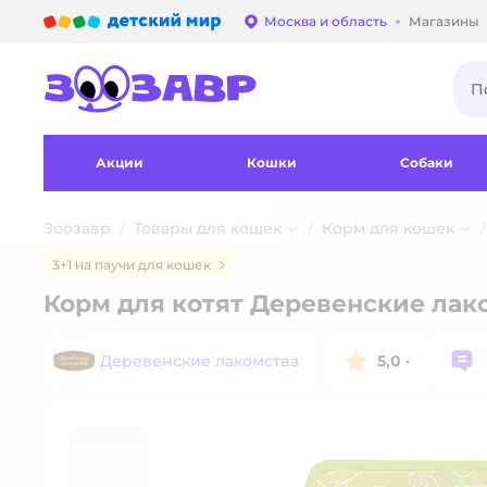
Детский мир
Москва и область
Магазины
Выбор адреса достав
Акции
Кошки
Собаки
Зоозавр
Товары для кошек
Корм для кошек
3+1 на паучи для кошек
Корм для котят Деревенские лак
Деревенские лакомства
5,0
·