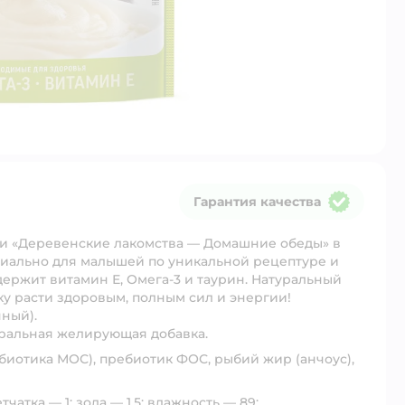
Гарантия качества
Гарантия качества
и «Деревенские лакомства — Домашние обеды» в
циально для малышей по уникальной рецептуре и
держит витамин Е, Омега-3 и таурин. Натуральный
ку расти здоровым, полным сил и энергии!
ный).
туральная желирующая добавка.
иотика МОС), пребиотик ФОС, рыбий жир (анчоус),
тчатка — 1; зола — 1,5; влажность — 89;