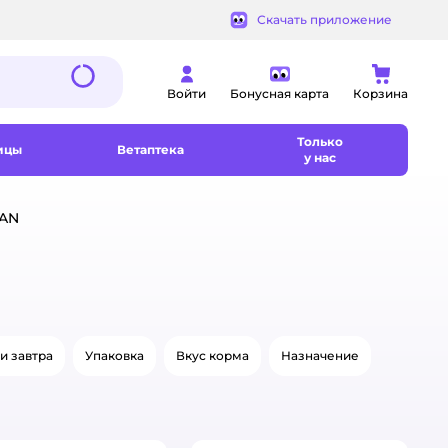
Скачать приложение
Войти
Бонусная карта
Корзина
Только
ицы
Ветаптека
у нас
LAN
и завтра
Упаковка
Вкус корма
Назначение