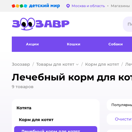
Детский мир
Москва и область
Магазины
Выбор адреса достав
Акции
Кошки
Собаки
Зоозавр
Товары для котят
Корм для котят
Ле
Лечебный корм для ко
9
товаров
Популярн
Котята
Очисти
Корм для котят
Лечебный корм для котят