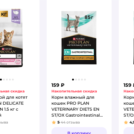
159 ₽
159 
ьная скидка
Накопительная скидка
Нако
ой для котят
Корм влажный для
Кор
N DELICATE
кошек PRO PLAN
кош
 1.5 кг с
VETERINARY DIETS EN
VETE
й
ST/OX Gastrointestinal
ST/O
85г с курицей
85г 
зыва
5
44
отзыва
4,
:
Рейтинг:
Рей
В корзину