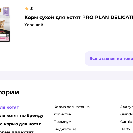
5
Корм сухой для котят PRO PLAN DELICATE
Хороший
Все отзывы на тов
гории
ля котят
корма для котенка
зоогу
холистик
grando
ля котят по бренду
премиум
carnic
 корма для котят
бюджетные
harty
орма для котят