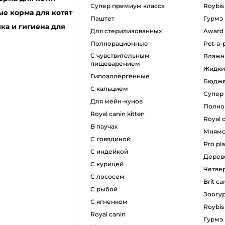
супер премиум класса
roybis
е корма для котят
паштет
гурмэ
ка и гигиена для
для стерилизованных
award
полнорационные
pet-a-
с чувствительным
влаж
пищеварением
жидк
гипоаллергенные
бюдж
с кальцием
супе
для мейн-кунов
полн
royal canin kitten
royal 
в паучах
мням
с говядиной
pro pl
с индейкой
дере
с курицей
четв
с лососем
brit ca
с рыбой
зоогу
с ягненком
roybis
royal canin
гурмэ