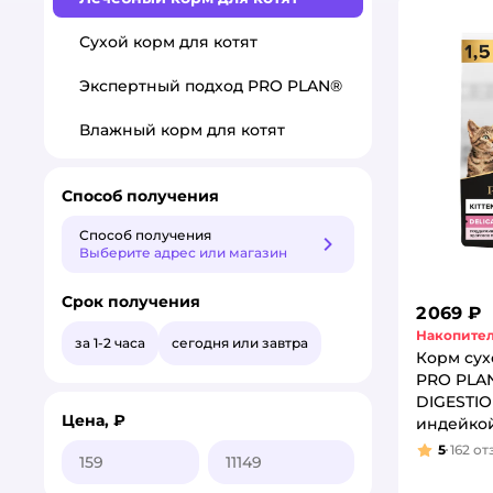
Сухой корм для котят
Экспертный подход PRO PLAN®
Влажный корм для котят
Способ получения
Способ получения
Способ получения
Выберите адрес или магазин
Срок получения
2 069 ₽
Накопител
за 1-2 часа
сегодня или завтра
Корм сух
PRO PLA
DIGESTION
Цена, ₽
индейко
5
162
от
Рейтинг