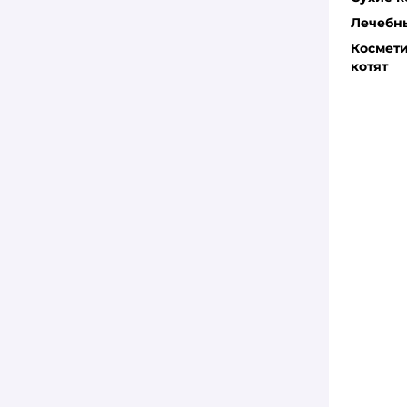
Лечебны
Космети
котят