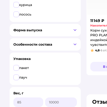
курица
лосось
11 149 ₽
Накопител
Форма выпуска
Корм сух
PRO PLAN 
индейкой
Особенности состава
чувстви
пищевар
4,8
6
от
Рейтинг
Упаковка
В
пакет
пауч
Вес, г
Отзы