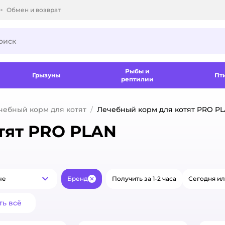
Обмен и возврат
ки.
Рыбы и
Грызуны
Пт
рептилии
чебный корм для котят
Лечебный корм для котят PRO P
тят PRO PLAN
ые
Бренд
Получить за 1-2 часа
Сегодня ил
Популярные
Закрыть
ть всё