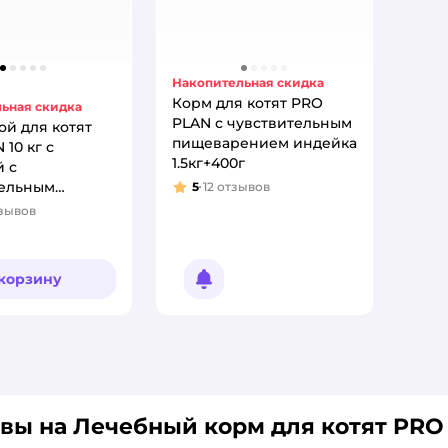
Накопительная скидка
Корм для котят PRO
ьная скидка
PLAN с чувствительным
ой для котят
пищеварением индейка
10 кг с
1.5кг+400г
 с
тельным
5
12
отзывов
Рейтинг:
ением
зывов
:
 корзину
Уведомить о появлении
вы на Лечебный корм для котят PRO