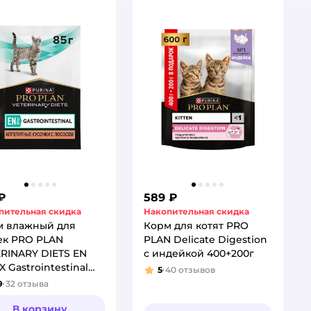
₽
589 ₽
пительная скидка
Накопительная скидка
м влажный для
Корм для котят PRO
ек PRO PLAN
PLAN Delicate Digestion
RINARY DIETS EN
с индейкой 400+200г
X Gastrointestinal
5
40
отзывов
Рейтинг:
с лососем
9
32
отзыва
тинг:
В корзину