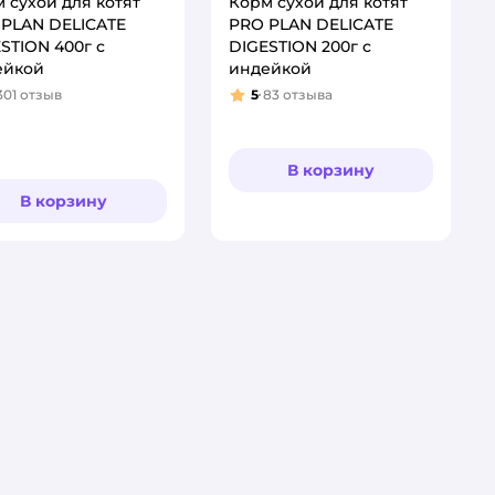
 сухой для котят
Корм сухой для котят
 PLAN DELICATE
PRO PLAN DELICATE
STION 400г с
DIGESTION 200г с
ейкой
индейкой
301
отзыв
5
83
отзыва
тинг:
Рейтинг:
В корзину
В корзину