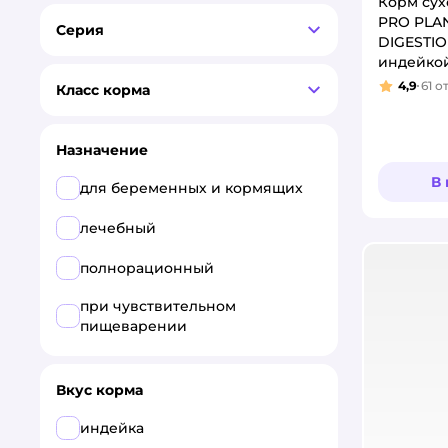
PRO PLAN
Корм сух
PRO PLA
Серия
Best Dinner
DIGESTION
индейко
Grand Prix
4,9
61
о
Класс корма
Рейтинг
Molina
Назначение
Pet-a-Pet
В
для беременных и кормящих
ROYAL CANIN
лечебный
Roybis
полнорационный
Мнямс
при чувствительном
пищеварении
Вкус корма
индейка