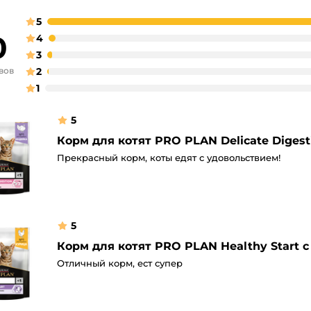
5
0
4
3
вов
2
1
5
Корм для котят PRO PLAN Delicate Diges
Прекрасный корм, коты едят с удовольствием!
5
Корм для котят PRO PLAN Healthy Start 
Отличный корм, ест супер