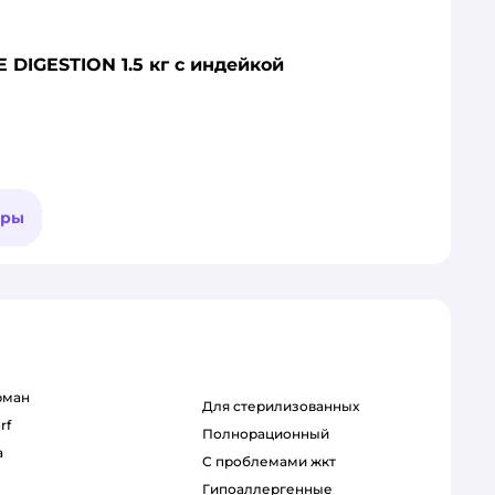
 DIGESTION 1.5 кг с индейкой
ары
рман
для стерилизованных
rf
полнорационный
a
с проблемами жкт
гипоаллергенные