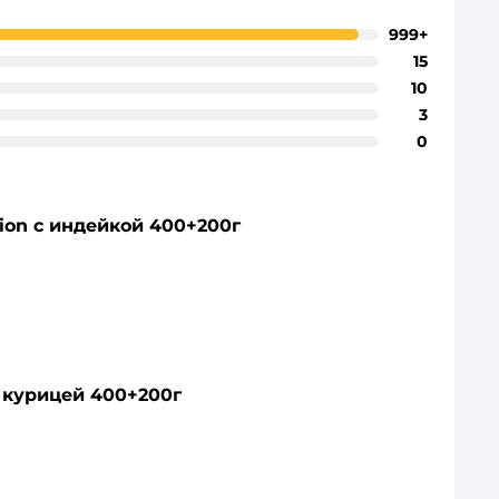
999+
15
10
3
0
tion с индейкой 400+200г
с курицей 400+200г