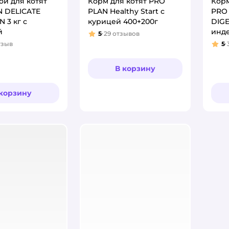
ой для котят
Корм для котят PRO
Корм
N DELICATE
PLAN Healthy Start с
PRO
 3 кг с
курицей 400+200г
DIGE
й
инд
5
29
отзывов
Рейтинг:
тзыв
5
:
Рей
В корзину
 корзину