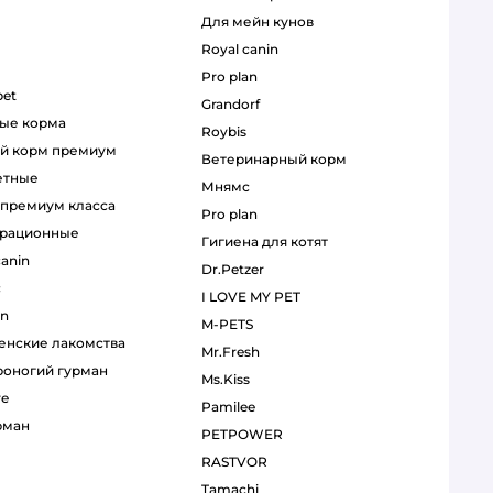
для мейн кунов
royal canin
pro plan
pet
grandorf
ные корма
roybis
ий корм премиум
ветеринарный корм
етные
мнямс
р премиум класса
pro plan
орационные
гигиена для котят
canin
Dr.Petzer
с
I LOVE MY PET
an
M-PETS
венские лакомства
Mr.Fresh
ероногий гурман
Ms.Kiss
re
Pamilee
рман
PETPOWER
RASTVOR
Tamachi