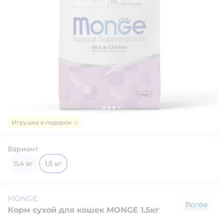
Игрушка в подарок
Вариант
0,4 кг
1,5 кг
MONGE
Корм сухой для кошек MONGE 1.5кг
M