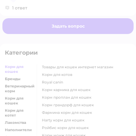
отличительные знаки или символы, которые
1 ответ
свидетельствуют о подлинности продукта. Вы
можете связаться с производителем, чтобы
подтвердить подлинность конкретной партии
Задать вопрос
корма, указав номер партии, который обычно
печатается на упаковке.
Категории
Корм для
товары для кошек интернет магазин
кошек
корм для котов
Бренды
royal canin
Ветеринарный
корм карника для кошек
корм
корм проплан для кошек
Корм для
кошек
корм грандорф для кошек
Корм для
фармина корм для кошек
котят
harty корм для кошек
Лакомства
ройбис корм для кошек
Наполнители
корм монж для кошек