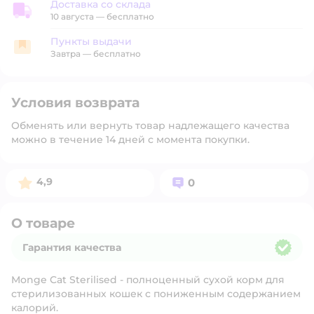
Доставка со склада
Доставка со склада
10 августа
—
бесплатно
Пункты выдачи
Пункты выдачи
Завтра
—
бесплатно
Условия возврата
Обменять или вернуть товар надлежащего качества
можно в течение 14 дней с момента покупки.
Рейтинг:
Вопросов:
4,9
0
О товаре
Гарантия качества
Гарантия качества
Monge Cat Sterilised - полноценный сухой корм для
стерилизованных кошек с пониженным содержанием
калорий.