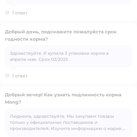
разные. Моим привередам трудно угодить. Этот
корм нравится обоим. Они и раньше его ели с
1 ответ
удовольствием. И сейчас! Значит не подделка!
Шерсть блестит, здоровье в порядке!
Добрый день, подскажите пожалуйста срок
годности корма?
Здравствуйте. Я купила 3 упаковки корма в
Открыть вопрос
апреле-мае. Срок 02/2025
1 ответ
Добрый вечер! Как узнать подлинность корма
Mong?
Людмила, здравствуйте. Мы закупаем товары
Открыть вопрос
только у официальных поставщиков и
производителей. Изучите информацию о марке.
Обычно производители имеют свои