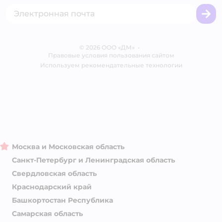
Промокоды
Сертификаты
Корм для собак
Вакансии
Бренды
Обратная связь
Одежда для собак
Контакты
Отзывы
Карта сайта
Ветаптека
© 2026 ООО «ДМ»
Блог
•
Правовые условия пользования сайтом
Магазины сети
Используем рекомендательные технологии
Москва и Московская область
Санкт-Петербург и Ленинградская область
Свердловская область
Краснодарский край
Башкортостан Республика
Самарская область