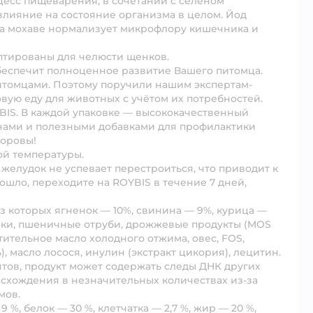
есс пищеварения, в сочетании с селеном
влияние на состояние организма в целом. Йод
а мохаве нормализует микрофлору кишечника и
птированы для челюсти щенков.
беспечит полноценное развитие Вашего питомца.
итомцами. Поэтому поручили нашим экспертам-
вую еду для животных с учётом их потребностей.
BIS. В каждой упаковке — высококачественный
ами и полезными добавками для профилактики
доровы!
ой температуры.
желудок не успевает перестроиться, что приводит к
ошло, переходите на ROYBIS в течение 7 дней,
 которых ягненок — 10%, свинина — 9%, курица —
дейки, пшеничные отруби, дрожжевые продукты (MOS
ительное масло холодного отжима, овес, FOS,
 масло лосося, инулин (экстракт цикория), лецитин.
тов, продукт может содержать следы ДНК других
схождения в незначительных количествах из-за
мов.
 %, белок — 30 %, клетчатка — 2,7 %, жир — 20 %,