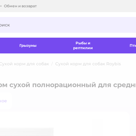
Обмен и возврат
ки.
Рыбы и
Грызуны
Пт
рептилии
Сухой корм для собак
Сухой корм для собак Roybis
ком сухой полнорационный для средн
ное