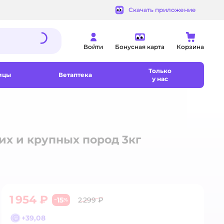
Скачать приложение
Войти
Бонусная карта
Корзина
Только
ицы
Ветаптека
у нас
их и крупных пород 3кг
1 954 ₽
15
2 299 ₽
−
%
+
39,08