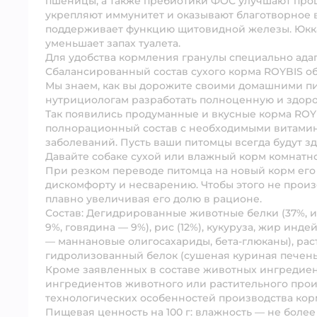
пшеницы, а также пребиотики ФОС улучшают проц
укрепляют иммунитет и оказывают благотворное 
поддерживает функцию щитовидной железы. Юкк
уменьшает запах туалета.
Для удобства кормления гранулы специально ада
Сбалансированный состав сухого корма ROYBIS о
Мы знаем, как вы дорожите своими домашними п
нутрициологам разработать полноценную и здоро
Так появились продуманные и вкусные корма ROY
полнорационный состав с необходимыми витамин
заболеваний. Пусть ваши питомцы всегда будут з
Давайте собаке сухой или влажный корм комнатн
При резком переводе питомца на новый корм его 
дискомфорту и несварению. Чтобы этого не произ
плавно увеличивая его долю в рационе.
Состав:
Дегидрированные животные белки (37%, из
9%, говядина — 9%), рис (12%), кукуруза, жир ин
— маннановые олигосахариды, бета-глюканы), раст
гидролизованный белок (сушеная куриная печень),
Кроме заявленных в составе животных ингредиен
ингредиентов животного или растительного прои
технологических особенностей производства кор
Пищевая ценность на 100 г:
влажность — не более 9