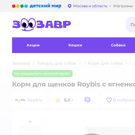
Детский мир
Москва и область
Магазины
Выбор адреса достав
Акции
Кошки
Собаки
Зоозавр
Товары для собак
Корм для собак
Нутрициологи рекомендуют
Корм для щенков Roybis с ягнен
Roybis
5,0
·
В избран
назад