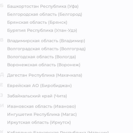
Б
Башкортостан Республика
(Уфа)
Белгородская область
(Белгород)
Брянская область
(Брянск)
Бурятия Республика
(Улан-Удэ)
В
Владимирская область
(Владимир)
Волгоградская область
(Волгоград)
Вологодская область
(Вологда)
Воронежская область
(Воронеж)
Д
Дагестан Республика
(Махачкала)
Е
Еврейская АО
(Биробиджан)
З
Забайкальский край
(Чита)
И
Ивановская область
(Иваново)
Ингушетия Республика
(Магас)
Иркутская область
(Иркутск)
К
Кабардино-Балкарская Республика
(Нальчик)