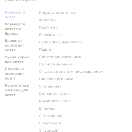
Корма для
корма для котенка
котят
холистик
Корма для
премиум
котят по
бренду
бюджетные
Влажные
супер премиум класса
корма для
паштет
котят
для стерилизованных
Сухие корма
для котят
полнорационные
Лечебные
с чувствительным пищеварением
корма для
котят
гипоаллергенные
Косметика и
с кальцием
гигиена для
для мейн-кунов
котят
royal canin kitten
в паучах
с говядиной
с индейкой
с курицей