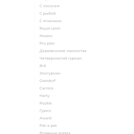
с лососем
с рыбой
с ягненком
royal canin
мнямс
pro plan
деревенские лакомства
четвероногий гурман
brit
зоогурман
grandorf
carnica
harty
roybis
гурмэ
award
pet-a-pet
влажные корма