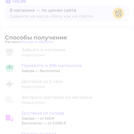
+
25,98
В магазине — по ценам сайта
Скажите на кассе «Хочу как на сайте»
В магазине — по ценам сайта
Способы получения
Регион:
Москва и область
Выбор адреса доставки.
Забрать в магазине
Недоступно
Привезти в 396 магазинов
Привезти в магазин
Завтра
—
бесплатно
Доставка за 2 часа
Недоступно
Экспресс-доставка из магазина
Недоступно
Доставка со склада
Завтра
—
от 149 ₽
Доставка со склада
Бесплатно — от 2 000 ₽
Пункты выдачи