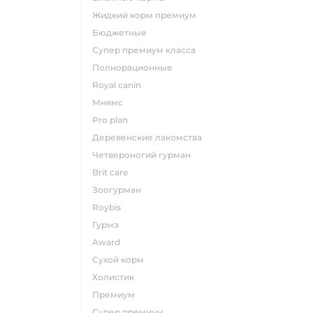
жидкий корм премиум
бюджетные
супер премиум класса
полнорационные
royal canin
мнямс
pro plan
деревенские лакомства
четвероногий гурман
brit care
зоогурман
roybis
гурмэ
award
сухой корм
холистик
премиум
супер премиум