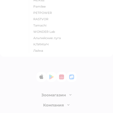
Ms.Kiss
Pamilee
PETPOWER
RASTVOR
Tamachi
WONDER Lab
Альпийские луга
КЛИМЫЧ
Лайна
App Store
Google Play
AppGallery
RuStore
Зоомагазин
Лицензия
Компания
Как сделать заказ