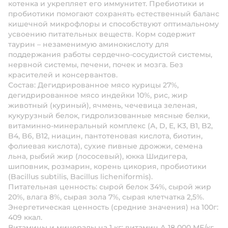
котенка и укрепляет его иммунитет. Пребиотики и
пробиотики помогают сохранять естественный баланс
кишечной микрофлоры и способствуют оптимальному
усвоению питательных веществ. Корм содержит
таурин – незаменимую аминокислоту для
поддержания работы сердечно-сосудистой системы,
нервной системы, печени, почек и мозга. Без
красителей и консервантов.
Состав:
Дегидрированное мясо курицы 27%,
дегидрированное мясо индейки 10%, рис, жир
животный (куриный), ячмень, чечевица зеленая,
кукурузный белок, гидролизованные мясные белки,
витаминно-минеральный комплекс (А, D, E, K3, B1, B2,
B4, B6, B12, ниацин, пантотеновая кислота, биотин,
фолиевая кислота), сухие пивные дрожжи, семена
льна, рыбий жир (лососевый), юкка Шидигера,
шиповник, розмарин, корень цикория, пробиотики
(Bacillus subtilis, Bacillus licheniformis).
Питательная ценность:
сырой белок 34%, сырой жир
20%, влага 8%, сырая зола 7%, сырая клетчатка 2,5%.
Энергетическая ценность (средние значения) на 100г:
409 ккал.
Витамины и минералы на 1 кг:
витамин А 18 000 МЕ/кг,