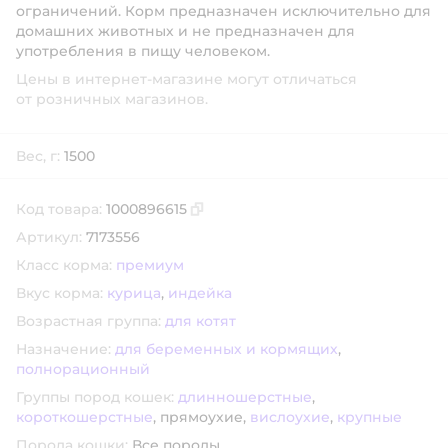
ограничений. Корм предназначен исключительно для
домашних животных и не предназначен для
употребления в пищу человеком.
Цены в интернет-магазине могут отличаться
от розничных магазинов.
Вес, г:
1500
Код товара:
1000896615
Скопировать код товара
Артикул:
7173556
Класс корма:
премиум
Вкус корма:
курица
,
индейка
Возрастная группа:
для котят
Назначение:
для беременных и кормящих
,
полнорационный
Группы пород кошек:
длинношерстные
,
короткошерстные
,
прямоухие,
вислоухие
,
крупные
Порода кошки:
Все породы