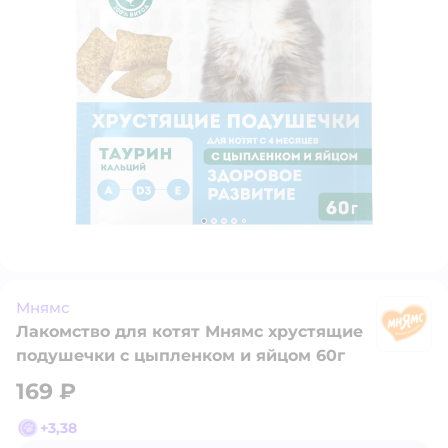
Мнямс
Лакомство для котят Мнямс хрустящие
М
подушечки с цыпленком и яйцом 60г
169 ₽
+
3,38