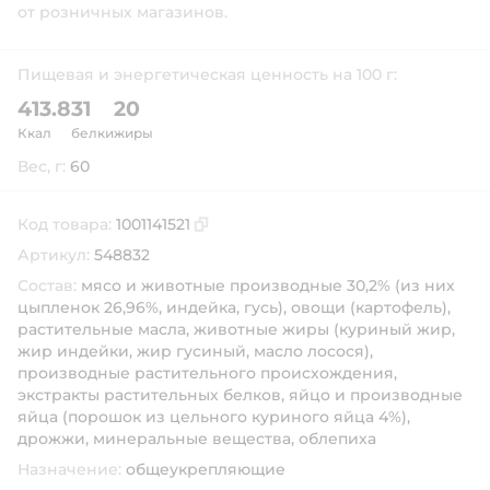
от розничных магазинов.
Пищевая и энергетическая ценность на 100 г:
413.8
31
20
Ккал
белки
жиры
Вес, г:
60
Код товара:
1001141521
Скопировать код товара
Артикул:
548832
Состав:
мясо и животные производные 30,2% (из них
цыпленок 26,96%, индейка, гусь), овощи (картофель),
растительные масла, животные жиры (куриный жир,
жир индейки, жир гусиный, масло лосося),
производные растительного происхождения,
экстракты растительных белков, яйцо и производные
яйца (порошок из цельного куриного яйца 4%),
дрожжи, минеральные вещества, облепиха
Назначение:
общеукрепляющие