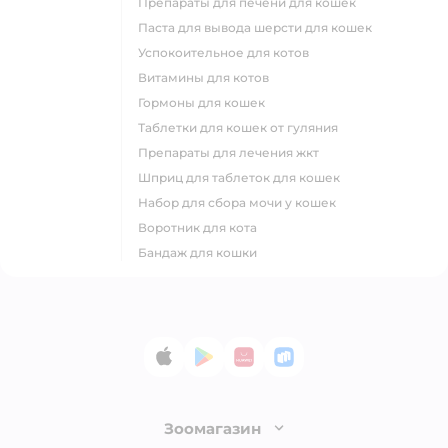
препараты для печени для кошек
паста для вывода шерсти для кошек
успокоительное для котов
витамины для котов
гормоны для кошек
таблетки для кошек от гуляния
препараты для лечения жкт
шприц для таблеток для кошек
набор для сбора мочи у кошек
воротник для кота
бандаж для кошки
App Store
Google Play
AppGallery
RuStore
Зоомагазин