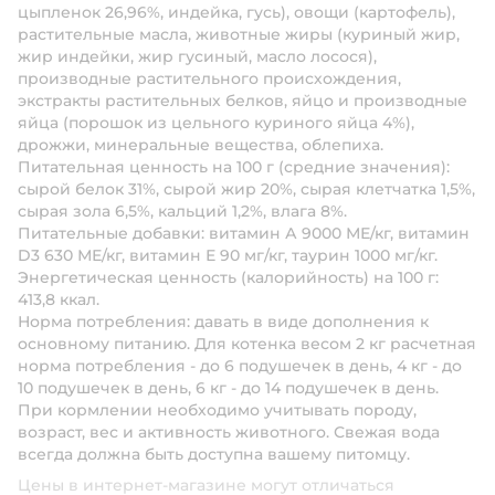
цыпленок 26,96%, индейка, гусь), овощи (картофель),
растительные масла, животные жиры (куриный жир,
жир индейки, жир гусиный, масло лосося),
производные растительного происхождения,
экстракты растительных белков, яйцо и производные
яйца (порошок из цельного куриного яйца 4%),
дрожжи, минеральные вещества, облепиха.
Питательная ценность на 100 г (средние значения):
сырой белок 31%, сырой жир 20%, сырая клетчатка 1,5%,
сырая зола 6,5%, кальций 1,2%, влага 8%.
Питательные добавки:
витамин А 9000 МЕ/кг, витамин
D3 630 МЕ/кг, витамин Е 90 мг/кг, таурин 1000 мг/кг.
Энергетическая ценность (калорийность) на 100 г:
413,8 ккал.
Норма потребления:
давать в виде дополнения к
основному питанию. Для котенка весом 2 кг расчетная
норма потребления - до 6 подушечек в день, 4 кг - до
10 подушечек в день, 6 кг - до 14 подушечек в день.
При кормлении необходимо учитывать породу,
возраст, вес и активность животного. Свежая вода
всегда должна быть доступна вашему питомцу.
Цены в интернет-магазине могут отличаться