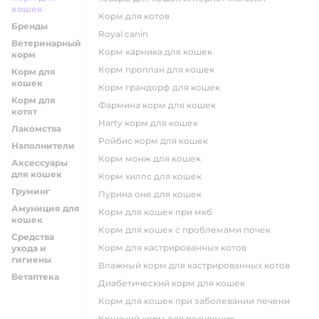
кошек
корм для котов
Бренды
royal canin
Ветеринарный
корм карника для кошек
корм
корм проплан для кошек
Корм для
кошек
корм грандорф для кошек
Корм для
фармина корм для кошек
котят
harty корм для кошек
Лакомства
ройбис корм для кошек
Наполнители
корм монж для кошек
Аксессуары
для кошек
корм хиллс для кошек
Груминг
пурина оне для кошек
Амуниция для
корм для кошек при мкб
кошек
корм для кошек с проблемами почек
Средства
Корм для кастрированных котов
ухода и
гигиены
влажный корм для кастрированных котов
Ветаптека
диабетический корм для кошек
корм для кошек при заболевании печени
кошачий корм для похудения