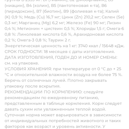
(ниацин), В4 (холин), В5 (пантотеновая к-та), В6
(пиридоксин), В7 (биотин), В9 (фолиевая к-та); Калий
(K) 0,9 %; Медь (Cu) 16,7 мг; Цинк (Zn) 210,2 мг; Селен (Se)
0,3 мг; Марганец (Mg) 6,2 мг; Железо (Fe) 90 мг; Лизин
0,4 %; Метионин + цистеин 0,5 %; Хлориды 1,5 г; Омега-6
0,8 %: Линолевая кислота 0,6 %, Арахидоновая кислота
0,2 %; Омега-3 0,8 %; Таурин 2 г.
Энергетическая ценность на 1 кг: 3740 ккал / 15648 кДж.
СРОК ГОДНОСТИ: 18 месяцев с даты изготовления.
ДАТА ИЗГОТОВЛЕНИЯ, ГОДЕН ДО И НОМЕР СМЕНЫ:
см. на упаковке.
УСЛОВИЯ ХРАНЕНИЯ: при температуре от 0 °С до + 25
°С и относительной влажности воздуха не более 75 %.
Беречь от солнечных лучей. Плотно закрывать
упаковку после вскрытия.
РЕКОМЕНДАЦИИ ПО КОРМЛЕНИЮ: следуйте
рекомендациям по ежедневному питанию,
представленным в таблице кормления. Корм следует
давать сухим или увлажненным теплой водой.
Суточная норма может варьироваться в зависимости
от индивидуальных потребностей животного и таких
факторов как возраст и уровень активности. У