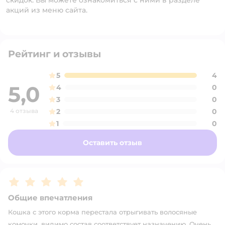
скидок. Вы можете ознакомиться с ними в разделе
акций из меню сайта.
Рейтинг и отзывы
5
4
5,0
4
0
3
0
4 отзыва
2
0
1
0
Оставить отзыв
Рейтинг:
5
Общие впечатления
Кошка с этого корма перестала отрыгивать волосяные
комочки, видимо состав соответствует назначению. Очень