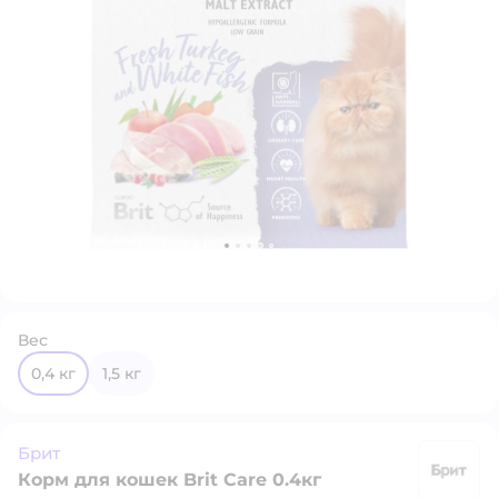
Вес
0,4 кг
1,5 кг
Брит
Корм для кошек Brit Care 0.4кг
Б