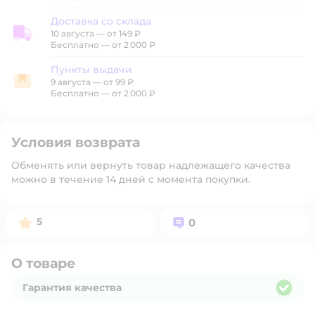
Доставка со склада
10 августа
—
от 149 ₽
Доставка со склада
Бесплатно — от 2 000 ₽
Пункты выдачи
9 августа
—
от 99 ₽
Пункты выдачи
Бесплатно — от 2 000 ₽
Условия возврата
Обменять или вернуть товар надлежащего качества
можно в течение 14 дней с момента покупки.
Рейтинг:
Вопросов:
5
0
О товаре
Гарантия качества
Гарантия качества