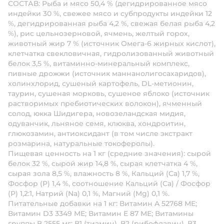
СОСТАВ: Рыба и мясо 50,4 % (дегидрированное мясо
индейки 30 %, свежее мясо и субпродукты индейки 12
%, дегидрированная рыба 4,2 %, свежая белая рыба 4,2
%), рис цельнозерновой, ячмень, желтый горох,
животный жир 7 % (источник Омега-6 жирных кислот),
клетчатка свекловичная, гидролизованный животный
белок 3,5 %, витаминно-минеральный комплекс,
пивные дрожжи (источник маннанолигосахаридов),
холинхлорид, сушеный картофель, DL-метионин,
таурин, сушеная морковь, сушеное яблоко (источник
растворимых пребиотических волокон), ячменный
солод, юкка Шидигера, новозеландская мидия,
одуванчик, льняное семя, клюква, хондроитин,
глюкозамин, антиоксидант (в том числе экстракт
розмарина, натуральные токоферолы).
Пищевая ценность на 1 кг (средние значения): сырой
белок 32 %, сырой жир 14,8 %, сырая клетчатка 4 %,
сырая зола 8,5 %, влажность 8 %, Кальций (Са) 1,7 %,
Фосфор (Р) 1,4 %, соотношение Кальций (Са) / Фосфор
(Р) 1,2:1, Натрий (Na) 0,1 %, Магний (Mg) 0,1 %.
Питательные добавки на 1 кг: Витамин A 52768 МЕ;
Витамин D3 3349 МЕ; Витамин E 87 МЕ; Витамины
группы В 2555 мг: В1 (тиамин), В2 (рибофлавин), В3