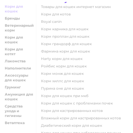
Корм для
товары для кошек интернет магазин
кошек
корм для котов
Бренды
royal canin
Ветеринарный
корм карника для кошек
корм
корм проплан для кошек
Корм для
кошек
корм грандорф для кошек
Корм для
фармина корм для кошек
котят
harty корм для кошек
Лакомства
ройбис корм для кошек
Наполнители
корм монж для кошек
Аксессуары
для кошек
корм хиллс для кошек
Груминг
пурина оне для кошек
Амуниция для
корм для кошек при мкб
кошек
корм для кошек с проблемами почек
Средства
Корм для кастрированных котов
ухода и
гигиены
влажный корм для кастрированных котов
Ветаптека
диабетический корм для кошек
корм для кошек при заболевании печени