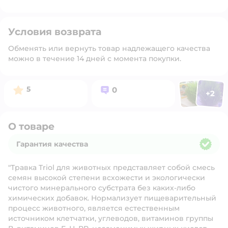
Условия возврата
Обменять или вернуть товар надлежащего качества
можно в течение 14 дней с момента покупки.
Фото польз
Фото п
Рейтинг:
Вопросов:
5
0
+
2
Открыт
О товаре
Гарантия качества
Гарантия качества
"Травка Triol для животных представляет собой смесь
семян высокой степени всхожести и экологически
чистого минерального субстрата без каких-либо
химических добавок. Нормализует пищеварительный
процесс животного, является естественным
источником клетчатки, углеводов, витаминов группы