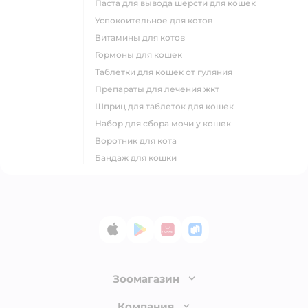
паста для вывода шерсти для кошек
успокоительное для котов
витамины для котов
гормоны для кошек
таблетки для кошек от гуляния
препараты для лечения жкт
шприц для таблеток для кошек
набор для сбора мочи у кошек
воротник для кота
бандаж для кошки
App Store
Google Play
AppGallery
RuStore
Зоомагазин
Лицензия
Компания