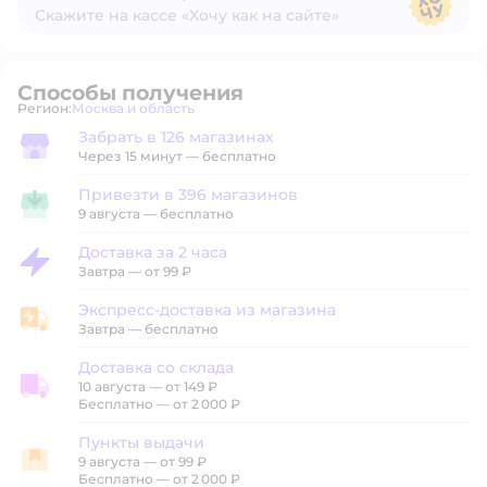
Скажите на кассе «Хочу как на сайте»
В магазине — по ценам сайта
Способы получения
Регион:
Москва и область
Выбор адреса доставки.
Забрать в 126 магазинах
Забрать в магазине
Через 15 минут — бесплатно
Привезти в 396 магазинов
Привезти в магазин
9 августа
—
бесплатно
Доставка за 2 часа
Доставка за 2 часа
Завтра
—
от 99 ₽
Экспресс-доставка из магазина
Экспресс-доставка из магазина
Завтра
—
бесплатно
Доставка со склада
10 августа
—
от 149 ₽
Доставка со склада
Бесплатно — от 2 000 ₽
Пункты выдачи
9 августа
—
от 99 ₽
Пункты выдачи
Бесплатно — от 2 000 ₽