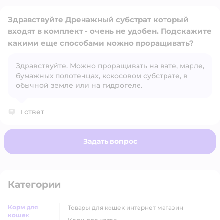
Здравствуйте Дренажный субстрат который
входят в комплект - очень не удобен. Подскажите
какими еще способами можно проращивать?
Здравствуйте. Можно проращивать на вате, марле,
Открыть вопрос
бумажных полотенцах, кокосовом субстрате, в
обычной земле или на гидрогеле.
1 ответ
Задать вопрос
Категории
Корм для
товары для кошек интернет магазин
кошек
корм для котов