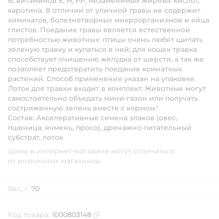
В, витаминов Е, Н, РР, незаменимых жирных кислот,
каротина. В отличии от уличной травы не содержит
химикатов, болезнетворных микроорганизмов и яйца
глистов. Поедание травы является естественной
потребностью животных: птицы очень любят щипать
зеленую травку и купаться в ней; для кошек травка
способствует очищению желудка от шерсти, а так же
позволяет предотвратить поедание комнатных
растений. Способ применения указан на упаковке.
Лоток для травки входит в комплект. Животные могут
самостоятельно объедать мини-газон или получать
состриженную зелень вместе с кормом."
Состав: Акселеративные семена злаков (овес,
пшеница, ячмень, просо), дренажно-питательный
субстрат, лоток
Цены в интернет-магазине могут отличаться
от розничных магазинов.
Вес, г:
70
Код товара:
1000803148
Скопировать код товара