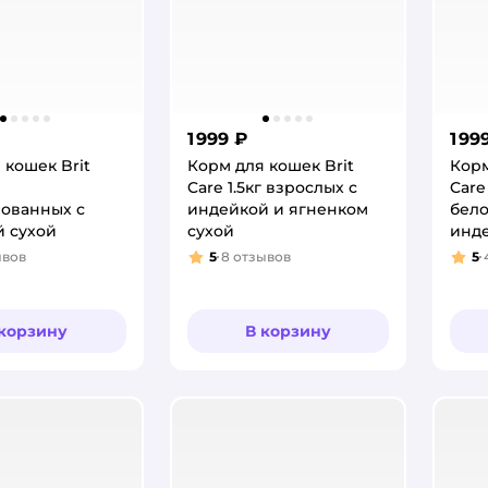
1 999 ₽
1 99
 кошек Brit
Корм для кошек Brit
Корм
Care 1.5кг взрослых с
Care
ованных с
индейкой и ягненком
бело
 сухой
сухой
инде
ывов
5
8
отзывов
5
:
Рейтинг:
Рей
 корзину
В корзину