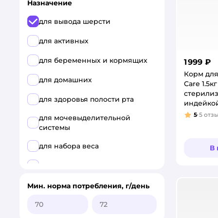
Назначение
для вывода шерсти
для активных
для беременных и кормящих
1 999 ₽
Корм для
для домашних
Care 1.5кг
стерилиз
для здоровья полости рта
индейкой
5
5
отз
для мочевыделительной
Рейтинг
системы
для набора веса
В
для привередливых
для профилактики стресса
Мин. норма потребления, г/день
для стерилизованных и
кастрированных