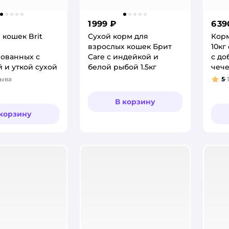
1 999 ₽
6 39
 кошек Brit
Сухой корм для
Кор
взрослых кошек Брит
10кг
ованных с
Care с индейкой и
с до
 и уткой сухой
белой рыбой 1.5кг
чеч
Шиди
зыва
5
1
:
Рей
Indo
шер
В корзину
 корзину