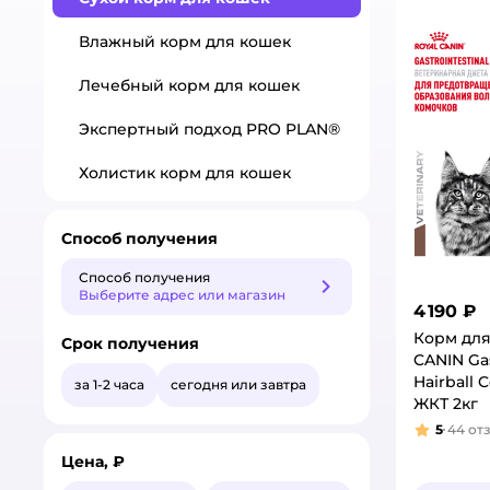
Влажный корм для кошек
Лечебный корм для кошек
Экспертный подход PRO PLAN®
Холистик корм для кошек
Способ получения
Способ получения
Способ получения
Выберите адрес или магазин
4 190 ₽
Корм для
Срок получения
CANIN Gas
Hairball 
за 1-2 часа
сегодня или завтра
ЖКТ 2кг
5
44
от
Рейтинг
Цена, ₽