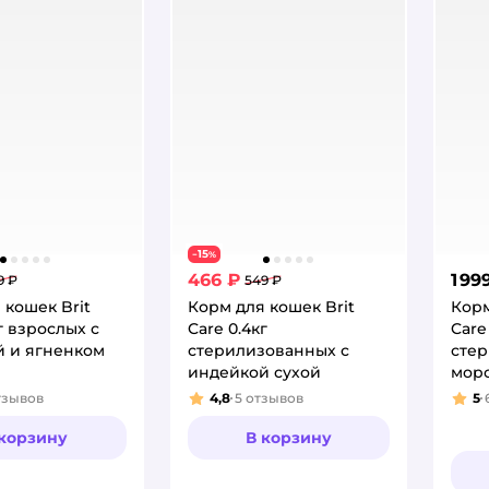
15
−
%
466 ₽
1 99
9 ₽
549 ₽
 кошек Brit
Корм для кошек Brit
Корм
г взрослых с
Care 0.4кг
Care 
 и ягненком
стерилизованных с
стер
индейкой сухой
мор
инде
тзывов
4,8
5
отзывов
5
:
Рейтинг:
Рей
 корзину
В корзину