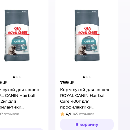
9 ₽
799 ₽
 сухой для кошек
Корм сухой для кошек
L CANIN Hairball
ROYAL CANIN Hairball
 2кг для
Care 400г для
филактики
профилактики
азования волосяных
образования волосяных
97
отзывов
4,9
145
отзывов
тинг:
Рейтинг:
чков в желудочно-
комочков в желудочно-
ечном тракте
кишечном тракте
В корзину