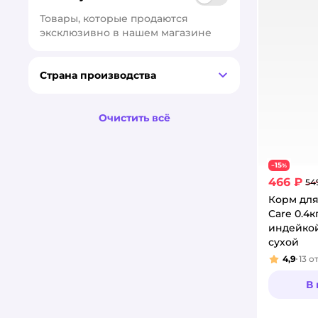
при чувствительном
Товары, которые продаются 
пищеварении
эксклюзивно в нашем магазине
Страна производства
Очистить всё
15
−
%
466 ₽
54
Корм для
Care 0.4к
индейкой
сухой
4,9
13
о
Рейтинг
В