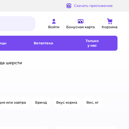
Скачать приложение
Войти
Бонусная карта
Корзина
Только
ицы
Ветаптека
у нас
ода шерсти
ня или завтра
Бренд
Вкус корма
Вес, кг