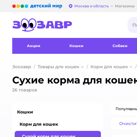
Детский мир
Москва и область
Магазины
Выбор адреса достав
Акции
Кошки
Собаки
Зоозавр
Товары для кошек
Корм для кошек
Сухие корма для коше
26
товаров
Популярн
Кошки
Очисти
Корм для кошек
Сухой корм для кошек