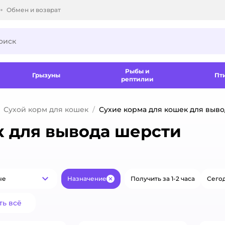
Обмен и возврат
ки.
Рыбы и
Грызуны
Пт
рептилии
Сухой корм для кошек
Сухие корма для кошек для выв
к для вывода шерсти
ые
Назначение
Получить за 1-2 часа
Сегод
Популярные
Закрыть
ть всё