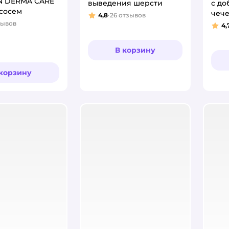
N DERMA CARE
выведения шерсти
с до
ососем
чеч
4,8
26
отзывов
Рейтинг:
Шиди
зывов
4,
:
Рей
Indo
шер
В корзину
 корзину