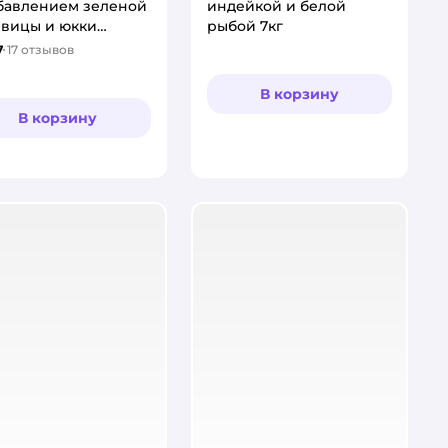
бавлением зеленой
индейкой и белой
евицы и юкки
рыбой 7кг
гера hairball
7
17
отзывов
тинг:
or для выведения
ст
В корзину
В корзину