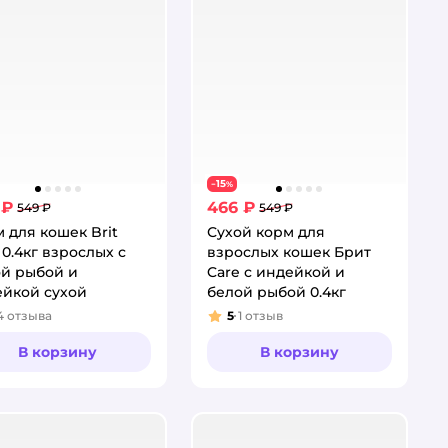
15
−
%
 ₽
466 ₽
549 ₽
549 ₽
 для кошек Brit
Сухой корм для
 0.4кг взрослых с
взрослых кошек Брит
й рыбой и
Care с индейкой и
йкой сухой
белой рыбой 0.4кг
4
отзыва
5
1
отзыв
тинг:
Рейтинг:
В корзину
В корзину