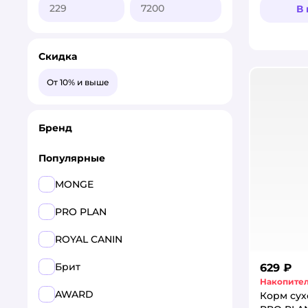
В
Скидка
От 10% и выше
Бренд
Популярные
MONGE
PRO PLAN
ROYAL CANIN
Брит
629 ₽
Накопител
AWARD
Корм сух