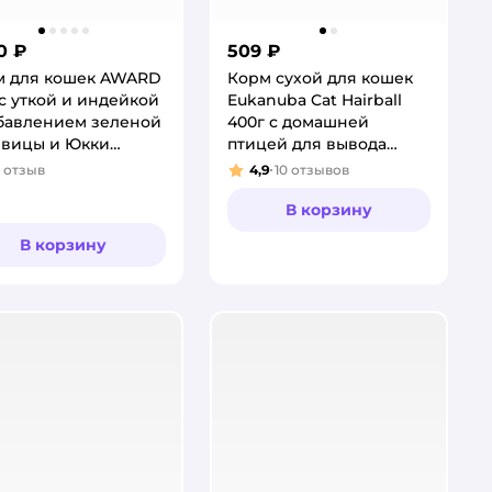
0 ₽
509 ₽
м для кошек AWARD
Корм сухой для кошек
 с уткой и индейкой
Eukanuba Cat Hairball
бавлением зеленой
400г с домашней
евицы и Юкки
птицей для вывода
гера hairball
шерсти из желудка
отзыв
4,9
10
отзывов
тинг:
Рейтинг:
or для выведения
сти
В корзину
В корзину