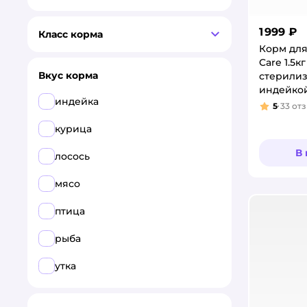
1 999 ₽
Класс корма
Корм для
Care 1.5кг
Вкус корма
стерилиз
индейкой
индейка
5
33
от
Рейтинг
курица
В
лосось
мясо
птица
рыба
утка