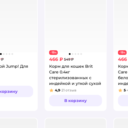
15
15
−
%
−
%
466 ₽
466
 ₽
549 ₽
ой Jump! Для
Корм для кошек Brit
Корм
Care 0.4кг
Care
стерилизованных с
бело
индейкой и уткой сухой
инде
4,9
21
отзыв
5
 корзину
Рейтинг:
Рей
В корзину