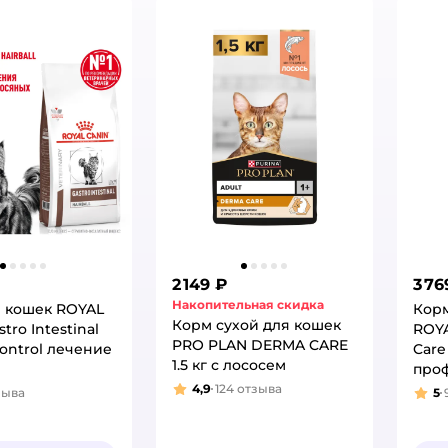
2 149 ₽
3 76
Накопительная скидка
 кошек ROYAL
Корм
Корм сухой для кошек
tro Intestinal
ROYA
PRO PLAN DERMA CARE
Control лечение
Care
1.5 кг с лососем
про
обр
4,9
124
отзыва
зыва
5
Рейтинг:
:
Рей
комо
киш