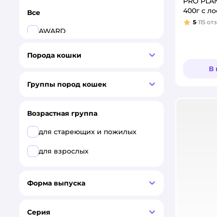
PRO PLA
400г с л
Все
5
115
от
Рейтинг
AWARD
Eukanuba
Порода кошки
В
Grand Prix
Группы пород кошек
Jump!
MONGE
Возрастная группа
NALAPU
для стареющих и пожилых
PRO PLAN
для взрослых
ROYAL CANIN
Форма выпуска
Брит
Серия