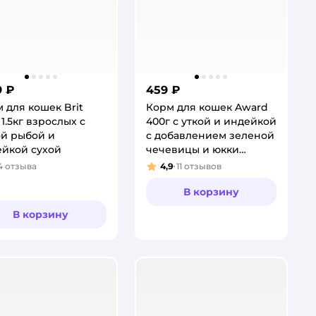
9 ₽
459 ₽
 для кошек Brit
Корм для кошек Award
 1.5кг взрослых с
400г с уткой и индейкой
й рыбой и
с добавлением зеленой
йкой сухой
чечевицы и юкки
Шидигера hairball
4
отзыва
4,9
11
отзывов
тинг:
Рейтинг:
Indoor для выведения
шерсти
В корзину
В корзину