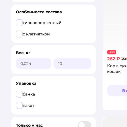
лечебный
Особенности состава
поддерживающие функции
гипоаллергенный
мозга
с клетчаткой
полнорационный
при МКБ
Вес, кг
25
−
%
при аллергии и заболеваниях
262 ₽
350
кожи
Корм сух
кошек
при диабете
Упаковка
при заболеваниях ЖКТ
В
банка
при заболеваниях печени
пакет
при заболеваниях почек
при избыточном весе
Только у нас