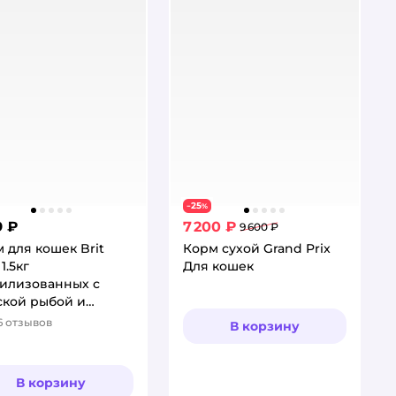
25
−
%
9 ₽
7 200 ₽
9 600 ₽
 для кошек Brit
Корм сухой Grand Prix
1.5кг
Для кошек
илизованных с
ской рыбой и
йкой сухой
6
отзывов
В корзину
тинг:
В корзину