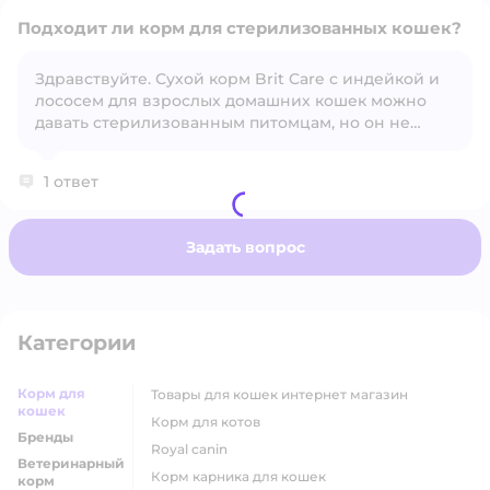
Подходит ли корм для стерилизованных кошек?
Здравствуйте. Сухой корм Brit Care с индейкой и
лососем для взрослых домашних кошек можно
Открыть вопрос
давать стерилизованным питомцам, но он не
является специализированным «Sterilised»
рационом. Для стерилизованных кошек у Brit Care
1 ответ
есть отдельная линейка — Brit Care Cat Sterilised, с
пониженной калорийностью и добавками для
контроля веса.
Задать вопрос
Категории
Корм для
товары для кошек интернет магазин
кошек
корм для котов
Бренды
royal canin
Ветеринарный
корм карника для кошек
корм