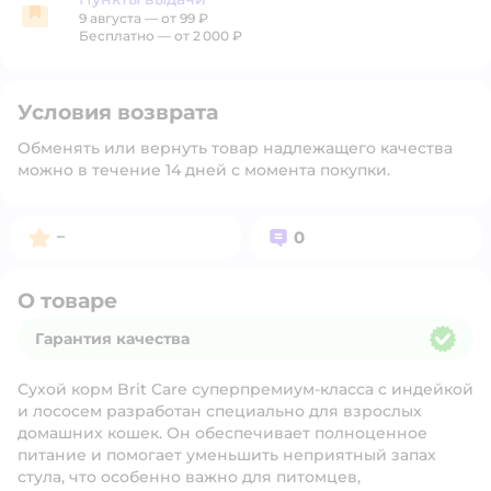
9 августа
—
от 99 ₽
Пункты выдачи
Бесплатно — от 2 000 ₽
Условия возврата
Обменять или вернуть товар надлежащего качества
можно в течение 14 дней с момента покупки.
Рейтинг:
Вопросов:
–
0
О товаре
Гарантия качества
Гарантия качества
Сухой корм Brit Care суперпремиум-класса с индейкой
и лососем разработан специально для взрослых
домашних кошек. Он обеспечивает полноценное
питание и помогает уменьшить неприятный запах
стула, что особенно важно для питомцев,