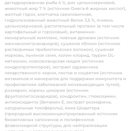
дегидрированная рыба 4 %, рис цельнозерновой,
животный жир 7 % (источник Омега-6 жирных кислот),
желтый горох, клетчатка свекловичная,
гидролизованный животный белок 3,5 %, ячмень
цельнозерновой, растительный протеин (в том числе
картофельный и гороховый), витаминно-
минеральный комплекс, пивные дрожжи (источник
маннанолигосахаридов), сушеное яблоко (источник
растворимых пребиотических волокон), сушеная
морковь, льняное семя, холин-хлорид, таурин DL-
метионин, новозеландская мидия (источник
хондропротекторов), экстракт одуванчика
лекарственного: корни, листья и соцветия (источник
витаминов и минералов для поддержки иммунитета и
профилактики заболеваний мочевыводящих путей),
розмарин, корень цикория (источник
фруктоолигосахаридов), хондроитин, глюкозамин,
антиоксиданты (Витамин Е, экстракт розмарина,
натуральные токоферолы), юкка Шидигера
(природный высококонцентрированный источник
биоактивных сапонинов и полифенолов
флавоноидной структуры, для нейтрализации