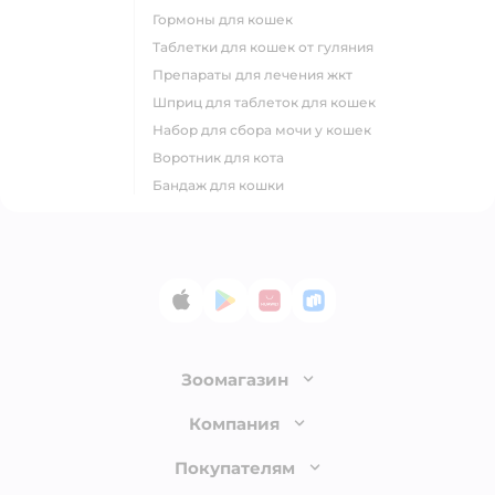
гормоны для кошек
таблетки для кошек от гуляния
препараты для лечения жкт
шприц для таблеток для кошек
набор для сбора мочи у кошек
воротник для кота
бандаж для кошки
App Store
Google Play
AppGallery
RuStore
Зоомагазин
Лицензия
Компания
Как сделать заказ
О компании
Покупателям
Доставка и оплата
Раскрытие информации