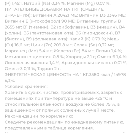
(Р) 1,45:1, Натрий (Na) 0,34 %, Магний (Mg) 0,07 %.
ПИТАТЕЛЬНЫЕ ДОБАВКИ НА 1 КГ (СРЕДНИЕ
ЗНАЧЕНИЯ):
Витамин A 20421 МЕ; Витамин D3 3346 МЕ;
Витамин Е (α-токоферол) 90 МЕ; Витамины группы В
2655 мг: В1 (тиамин), В2 (рибофлавин), В3 (ниацин), В4
(холин), В5 (пантотеновая к-та), В6 (пиридоксин), В7
(биотин), В9 (фолиевая к-та); Калий (K) 0,79 %; Медь
(Cu) 16,6 мг; Цинк (Zn) 209,8 мг; Селен (Se) 0,32 мг;
Марганец (Mn) 5,4 мг; Железо (Fe) 84 мг; Лизин 1,4 %;
Метионин + цистеин 0,8 %; Хлориды 2,1 г; Омега-6 1,4 %:
Линолевая кислота 1,4 %, Арахидоновая кислота 0,01 %;
Омега-3 0,11 %; Таурин 2 г.
ЭНЕРГЕТИЧЕСКАЯ ЦЕННОСТЬ НА 1 КГ:
3580 ккал / 14978
кДж.
Условия хранения:
Хранить в сухих, чистых, проветриваемых, закрытых
помещениях при температуре не выше +25 °С и
относительной влажности воздуха не более 75 %, в
защищенном от прямых солнечных лучей месте.
Рекомендации по кормлению:
Следуйте рекомендациям по ежедневному питанию,
представленным в таблице кормления.