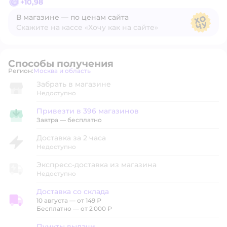
+
10,98
В магазине — по ценам сайта
Скажите на кассе «Хочу как на сайте»
В магазине — по ценам сайта
Способы получения
Регион:
Москва и область
Выбор адреса доставки.
Забрать в магазине
Недоступно
Привезти в 396 магазинов
Привезти в магазин
Завтра
—
бесплатно
Доставка за 2 часа
Недоступно
Экспресс-доставка из магазина
Недоступно
Доставка со склада
10 августа
—
от 149 ₽
Доставка со склада
Бесплатно — от 2 000 ₽
Пункты выдачи