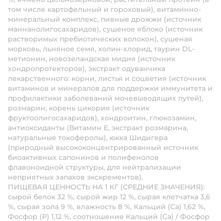
том числе картофельный и гороховый), витаминно-
минеральный комплекс, пивные дрожжи (источник
маннанолигосахаридов), сушеное яблоко (источник
растворимых пребиотических волокон), сушеная
морковь, льняное семя, холин-хлорид, таурин DL-
метионин, новозеландская мидия (источник
хондропротекторов), экстракт одуванчика
лекарственного: корни, листья и соцветия (источник
витаминов и минералов для поддержки иммунитета и
профилактики заболеваний мочевыводящих путей),
розмарин, корень цикория (источник
фруктоолигосахаридов), хондроитин, глюкозамин,
антиоксиданты (Витамин Е, экстракт розмарина,
натуральные токоферолы), юкка Шидигера
(природный высококонцентрированный источник
биоактивных сапонинов и полифенолов
флавоноидной структуры, для нейтрализации
неприятных запахов экскрементов).
ПИЩЕВАЯ ЦЕННОСТЬ НА 1 КГ (СРЕДНИЕ ЗНАЧЕНИЯ):
сырой белок 32 %, сырой жир 12 %, сырая клетчатка 3,6
%, сырая зола 9 %, влажность 8 %, Кальций (Са) 1,62 %,
Фосфор (Р) 1,12 %, соотношение Кальций (Са) / Фосфор