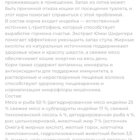
проживающих в помещении. Запах из лотка может
быть причиной отказа кошки от посещения туалета, и
этот корм помогает справиться с этой проблемой.
В состав корма входит индейка — естественный
источник L-триптофана, который способствует
выработке гормона счастья. Экстракт Юкки Шидигера
помогает эффективно уменьшить запах стула. Жирные
кислоты из натуральных источников поддерживают
здоровье кожи и красоту шерсти, а свежее мясо
обеспечивает кошке энергию на весь день.
Корм также содержит витамины, минералы и
антиоксиданты для поддержки иммунитета, а
растворимые и нерастворимые пищевые волокна
способствуют здоровому пищеварению и
нормализации микрофлоры кишечника.
Состав:
Мясо и рыба 50 % (дегидрированное мясо индейки 25
% свежее мясо и субпродукты индейки 17 %, свежий
тихоокеанский лосось 4 %, дегидрированная рыба 4 %,
рис цельнозерновой, животный жир 7 % (источник
Омега-6 жирных кислот), желтый горох, клетчатка
свекловичная, гидролизованный животный белок 3,5
%, ячмень цельнозерновой, растительный протеин (в